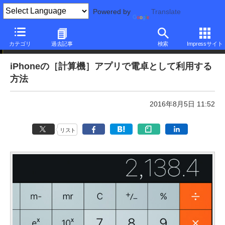
Powered by
Translate
本日のできるネット
カテゴリ
過去記事
検索
Impressサイト
iPhoneの［計算機］アプリで電卓として利用する
方法
2016年8月5日 11:52
リスト