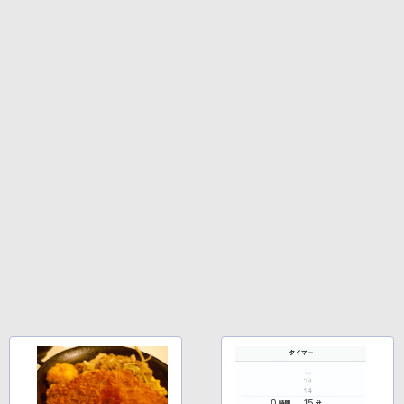
￥250
￥770
￥14,990
￥594
￥1,117
【2026年アップグレード版】AOKIMI ワイヤ
On My Road (Stadium ver.)
HUNTER×HUNTER モノクロ版 39 (ジャンプ
かみさまキツネとサラリーマン 4 絵本
4
レスイヤホン bluetooth イヤホン V12 小型
コミックスDIGITAL)
by Amazon 炭酸水 ラベルレス 500ml ×24本
付き特装版 [ ヤシン ]
軽量 ブルートゥースHi-Fi 最大36時間再生 ぶ
強炭酸水 ペットボトル 500ミリリットル (Sm
￥250
るーとゅーす コードレス ENCノイズキャン
art Basic)
￥572
￥2,970
セリング 自動ペアリング Type-C充電 マイク
付き 防水 タッチ式音量調整 スポーツ/通勤/通
￥1,625
学/WEB会議(ホワイト)
BUGS LIFE
スーパーの裏でヤニ吸うふたり 9巻 (デジタル
￥1,964
版ビッグガンガンコミックス)
改訂第11版 救急救命士標準テキスト [ 救
コカ・コーラ やかんの麦茶 from 爽健美茶 ラ
5
急救命士標準テキスト編集委員会 ]
ベルレス 650mlPET×24本
￥250
￥810
Xiaomi シャオミ REDMI Buds 8 Lite ワイヤ
￥20,900
￥2,009
レスイヤホン Bluetooth 5.4 ノイズキャンセ
リング ANC 36時間再生
￥3,480