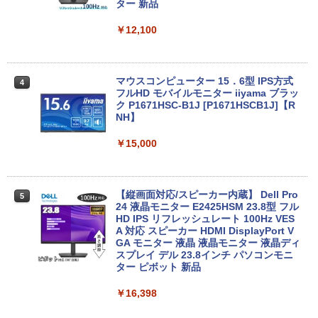
トパソコン Windows11 Office 付き｜D
ター 新品
ell Latitude 5400｜Core i5 第8世代 以
降 1.60GHz 4コア 8スレッド メモリ 8G
￥12,100
B SSD 256GB｜中古パソコン 中古ノー
トパソコン 中古PC ノートPC
￥29,800
マウスコンピューター 15．6型 IPS方式
4
フルHD モバイルモニター iiyama ブラッ
ク P1671HSC-B1J [P1671HSCB1J]【R
NH】
DELL Latitude 5590 (Win11x64) 中古 C
4
ore i7-1.9GHz(8650U)/メモリ16GB/SSD
￥15,000
512GB/フルHD15.6インチ/MX130 [B:良
品] 2018年頃購入
￥33,000
【縦画面対応/スピーカー内蔵】 Dell Pro
5
24 液晶モニター E2425HSM 23.8型 フル
HD IPS リフレッシュレート 100Hz VES
A 対応 スピーカー HDMI DisplayPort V
15.6型 ノートパソコン フルHD Lenovo
GA モニター 液晶 液晶モニター 液晶ディ
5
ThinkPad L590 Core i5 8265U m.2SSD
スプレイ デル 23.8インチ パソコンモニ
256G メモリ8G Wi-Fi USBType-C Web
ター ピボット 新品
カメラ Windows11【中古】
￥16,398
￥33,800