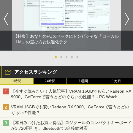
【特集】あなたのPCスペックにドンピシャな「ローカル
LLM」の選び方と快適化テク
●
●
●
●
●
アクセスランキング
1時間
24時間
1週間
1カ月
【今すぐ読みたい！人気記事】VRAM 16GBでも安いRadeon RX
9000、GeForceで言うとどのぐらいの性能？ - PC Watch
VRAM 16GBでも安いRadeon RX 9000、GeForceで言うとどの
ぐらいの性能？
【本日みつけたお買い得品】ロジクールのコンパクトキーボード
が3,720円引き。Bluetoothで3台接続対応