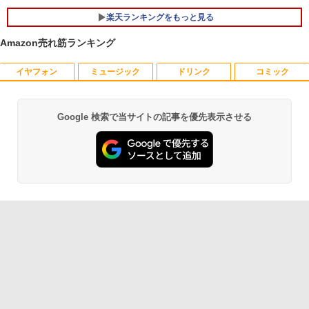
楽天ランキングをもっと見る
Amazon売れ筋ランキング
イヤフォン
ミュージック
ドリンク
コミック
【9月上旬発送予定】 ハンターハンター
1
全巻 HUNTER×HUNTER 1巻-39巻 セッ
ト 最新 冨樫 義博 集英社 ジャンプコミッ
クス 漫画 マンガ まんが 全巻セット 【送
Google 検索で当サイトの記事を優先表示させる
Anker Soundcore P40i オフホワイト
BRUCE WAYNE feat. Flo Milli, ATL Jacob
【Amazon.co.jp限定】 い・ろ・は・す 2L P
薬屋のひとりごと 17巻 (デジタル版ビッグガ
料無料】【新品】
[Explicit]
ET ラベルレス ×8本
ンガンコミックス)
￥7,990
￥19,096
￥250
￥1,112
￥770
【3千円以上送料無料】日本の歴史 小学
2
Anker Soundcore P31i ブラック
BRUCE WAYNE feat. Flo Milli, ATL Jacob
by Amazon 天然水 ラベルレス 500ml ×24本
異世界居酒屋「のぶ」(22) (角川コミックス・
館版学習まんが 20巻セット／山川出版社
[Explicit]
富士山の天然水 バナジウム含有 水 ミネラル
エース)
ウォーター ペットボトル 静岡県産 500ミリリ
￥5,990
￥19,360
ットル (Smart Basic)
￥250
￥832
￥1,380
キングダム 80 （ヤングジャンプコミッ
3
Anker Soundcore Liberty 5 ミッドナイトブ
On My Road (Stadium ver.)
ONE PIECE モノクロ版 115 (ジャンプコミッ
クス） [ 原 泰久 ]
ラック
クスDIGITAL)
by Amazon 天然水ラベルレス 2L×9本