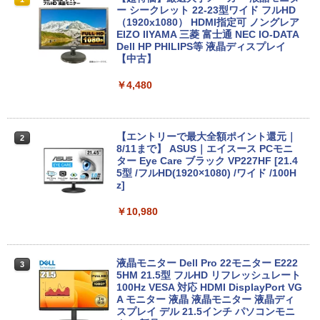
70 第11世代 intel N4500 10.1型 高精細 I
ー シークレット 22-23型ワイド フルHD
PSノングレア 無音ファンレス Wi-Fi 6 W
（1920x1080） HDMI指定可 ノングレア
EBカメラ 初期設定済み すぐ使える Win
EIZO IIYAMA 三菱 富士通 NEC IO-DATA
dows 11 頑丈設計 2in1 タブレットPC
Dell HP PHILIPS等 液晶ディスプレイ
(タッチペン非付属)【整備済み中古品】
【中古】
￥16,700
￥4,480
【マラソン限定30%OFF】中古 店長おま
【エントリーで最大全額ポイント還元｜
2
2
かせパソコン Core i5 第10世代 メモリ8
8/11まで】 ASUS｜エイスース PCモニ
GB 16GB SSD240GB 15インチ Window
ター Eye Care ブラック VP227HF [21.4
s11 WPS Office 1年保証 ノートパソコン
5型 /フルHD(1920×1080) /ワイド /100H
【CA】 中古ノートパソコン WIN11 中古
z]
ノートPC notePC windows11 中古PC
ノートパソコン中古 ノート ウィンドウズ
￥10,980
11
￥32,800
液晶モニター Dell Pro 22モニター E222
3
5HM 21.5型 フルHD リフレッシュレート
100Hz VESA 対応 HDMI DisplayPort VG
MS Office 2024 H&B 搭載｜14型 WEB
A モニター 液晶 液晶モニター 液晶ディ
3
カメラ 指紋認証 搭載モデル｜中古 ノー
スプレイ デル 21.5インチ パソコンモニ