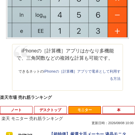
iPhoneの［計算機］アプリはかなり多機能
で、三角関数などの複雑な計算も可能です。
できるネットの
iPhoneの［計算機］アプリで電卓として利用す
る方法
楽天市場 売れ筋ランキング
ノート
デスクトップ
モニター
本
楽天 モニター 売れ筋ランキング
更新日時：2026/08/08 10:00
【ポイント10倍 期間限定】dynabook K
【超特価】厳選大手メーカー 液晶モニタ
1
1