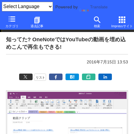
Powered by
Translate
本日のできるネット
カテゴリ
過去記事
検索
Impressサイト
知ってた? OneNoteではYouTubeの動画を埋め込
めこんで再生もできる!
2016年7月15日 13:53
リスト