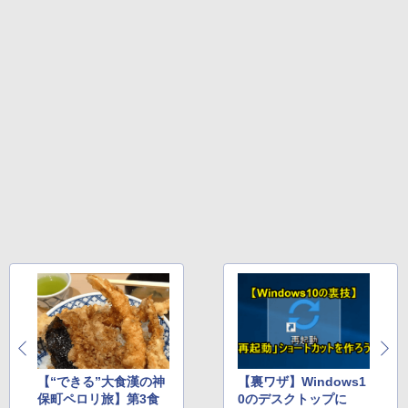
On My Road (Stadium ver.)
HUNTER×HUNTER モノクロ版 39 (ジャンプ
コミックスDIGITAL)
by Amazon 炭酸水 ラベルレス 500ml ×24本
強炭酸水 ペットボトル 500ミリリットル (Sm
￥250
art Basic)
￥572
￥1,625
On My Road (Stadium ver.)
スーパーの裏でヤニ吸うふたり 9巻 (デジタル
版ビッグガンガンコミックス)
【Amazon.co.jp限定】 伊藤園 磨かれて、澄
みきった日本の水 2L 8本 ラベルレス [ ケース
￥250
] [ 水 ] [ ペットボトル ] [ 箱買い ] [ ストック
￥810
] [ 水分補給 ]
￥998
【“できる”大食漢の神
【裏ワザ】Windows1
保町ペロリ旅】第3食
0のデスクトップに