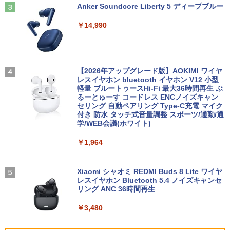
Anker Soundcore Liberty 5 ディープブルー
￥5,940
￥14,990
中古 マイクロソフト Surface Pro 7 Cor
3
e i5 1035G4 第10世代 メモリ8GB SSD1
28GB 12インチ Windows11 Home 無線
LAN Wi-Fi WEBカメラ Type-C 1866 1年
スリランカ料理 ライス＆カリー、朝ごは
4
保証 レビュー特典:セキュリティソフト
ん、軽食、スイーツからランプライスま
Bランク ノートパソコン 中古ノートパソ
【2026年アップグレード版】AOKIMI ワイヤ
で、スリランカの食を深く知るための12
コン 中古PC
レスイヤホン bluetooth イヤホン V12 小型
5品 [ 濱田 祐介 ]
軽量 ブルートゥースHi-Fi 最大36時間再生 ぶ
るーとゅーす コードレス ENCノイズキャン
￥26,800
￥5,940
セリング 自動ペアリング Type-C充電 マイク
付き 防水 タッチ式音量調整 スポーツ/通勤/通
学/WEB会議(ホワイト)
【新品】【楽天1位！】ノートパソコン
4
【中古】 三舟及び南洲の書 / 寺山葛常 /
5
￥1,964
新品第13世代CPU搭載ノートPC Office
巌南堂書店 [単行本]【宅配便出荷】
付きノートパソコン 初心者向け Window
s11 初期設定済 Webカメラ zoom 日本語
￥6,570
キーボード 14.1型 Intel Celeron メモリ
Xiaomi シャオミ REDMI Buds 8 Lite ワイヤ
8GB SSD1TB(最大) 大容量バッテリービ
レスイヤホン Bluetooth 5.4 ノイズキャンセ
ジネス 大学生 プレゼント 学生向け
リング ANC 36時間再生
￥29,800
￥3,480