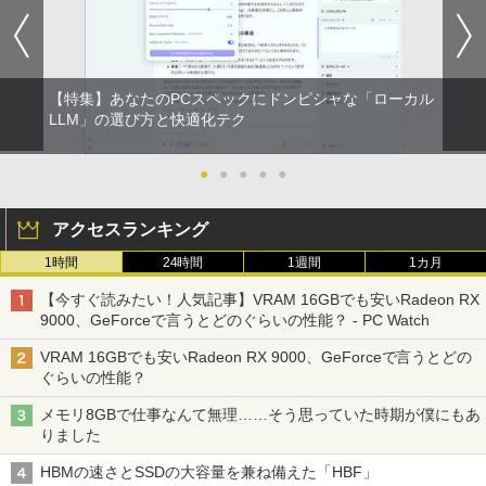
【特集】あなたのPCスペックにドンピシャな「ローカル
LLM」の選び方と快適化テク
●
●
●
●
●
アクセスランキング
1時間
24時間
1週間
1カ月
【今すぐ読みたい！人気記事】VRAM 16GBでも安いRadeon RX
9000、GeForceで言うとどのぐらいの性能？ - PC Watch
VRAM 16GBでも安いRadeon RX 9000、GeForceで言うとどの
ぐらいの性能？
メモリ8GBで仕事なんて無理……そう思っていた時期が僕にもあ
りました
HBMの速さとSSDの大容量を兼ね備えた「HBF」