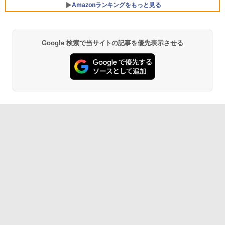
Amazonランキングをもっと見る
【最新Office2024】ノートパソコン 中古
5
Core i5 第10世代 Office付き NEC 15.6
インチ メモリ16GB 新品SSD1TB DVDド
ライブ WEBカメラ テンキー windows11
Google 検索で当サイトの記事を優先表示させる
BRUCE WAYNE feat. Flo Milli, ATL Jacob
by Amazon 天然水 ラベルレス 500ml ×24本
薬屋のひとりごと 17巻 (デジタル版ビッグガ
搭載 NEC中古ノートパソコン 安心保証
[Explicit]
富士山の天然水 バナジウム含有 水 ミネラル
ンガンコミックス)
初期設定済み VKT16X5 VRL21F7
ウォーター ペットボトル 静岡県産 500ミリリ
ットル (Smart Basic)
￥250
￥770
￥27,800
￥1,380
BRUCE WAYNE feat. Flo Milli, ATL Jacob
異世界居酒屋「のぶ」(22) (角川コミックス・
[Explicit]
エース)
【Amazon.co.jp限定】 い・ろ・は・す 2L P
ET ラベルレス ×8本
￥250
￥832
￥1,112
見知らぬ糸
ONE PIECE モノクロ版 115 (ジャンプコミッ
クスDIGITAL)
by Amazon 天然水ラベルレス 2L×9本
￥250
￥594
￥1,117