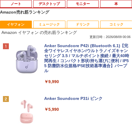
ノート
デスクトップ
モニター
本
Amazon売れ筋ランキング
イヤフォン
ミュージック
ドリンク
コミック
【期間限定 ポイント10倍】Lenovo Idea
りゅうおうのおしごと！21 〜白雪姫と
1
1
Amazon イヤフォン の売れ筋ランキング
Pad D330 10.1型 2-in-1 タブレットPC／
竜王の結婚〜【完結記念メモリアルブッ
着脱式キーボード（intel 第九世代Celero
ク付き特装版】 【電子書籍】[ 白鳥 士郎
更新日時：2026/08/09 00:06
n N4000/4GB/64GB eMMC/HD IPS液晶
]
Anker Soundcore P42i (Bluetooth 6.1)【完
Type-C データ/充電可）/microSD対応
全ワイヤレスイヤホン/ウルトラノイズキャン
（最大128GB）/Windows 11 Pro／Dolb
￥5,500
セリング 3.5 / マルチポイント接続 / 最大40時
y Audio）【整備済み中古品】
間再生 / コンパクト形状/持ち運びに便利 / IP5
5 防塵防水位規格/PSE技術基準適合】パープ
￥13,800
ル
11～12世紀のフランドル伯の尚書部 [ 青
2
山由美子 ]
￥9,990
【マラソンP5倍/10%オフクーポン】中古
￥5,500
2
ノートパソコン Dell Latitude 7200 2in
Anker Soundcore P31i ピンク
1 第8世代 Core i5 メモリ8GB SSD128G
B 12.3インチタッチパネルフルHD Wind
￥5,990
ows11 Pro カメラ Bluetooth Wi-Fi 送料
無料 保証付き
【送料無料】これってむし歯になります
3
か？に根拠をもって答える本 代用甘味
￥16,900
料を迷わず説明するために／久保庭雅恵
／監修 中村恵理子／著