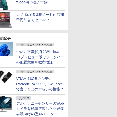
7,000円で購入可能
レノボの15.3型ノートが4万5
千円引きでセール中
新記事
今すぐ読みたい！人気記事
ついに不満解消？Windows
11プレビュー版でタスクバー
の配置変更を徹底検証
今すぐ読みたい！人気記事
VRAM 16GBでも安い
Radeon RX 9000、GeForce
で言うとどのぐらいの性能？
ビジネス
デル、ソニーセンサーのWeb
カメラを標準搭載した小規模
会議向け43型4Kモニター