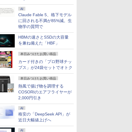
AI
Claude Fable 5、格下モデル
に回される不満が85%減。生
物学の質問で
HBMの速さとSSDの大容量
を兼ね備えた「HBF」
本日みつけたお買い得品
カード付きの「プロ野球チッ
プス」が24袋セットでオトク
本日みつけたお買い得品
熱風で揚げ物を調理する
COSORIのエアフライヤーが
2,000円引き
AI
格安の「DeepSeek API」が
近日大幅値上げへ
AI