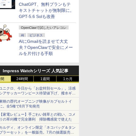
ChatGPT、無料プランもテ
キストチャットが無制限に。
GPT-5.6 Solも改善
OpenClawで試したいアレコレ
AI
ビジネス
AIにGmailを読ませて大丈
夫？OpenClawで安全にメー
ルを片付ける手順
Impress Watchシリーズ 人気記事
時間
24時間
1週間
1カ月
ユニクロ、今日から「お盆特別セール」。涼感
シアサッカーワンピース待望値下げ、撥水ギア
ショーツは1990円に
東映の歴代オープニング映像がカプセルトイ
に。全5種で8月下旬発売
【家電レビュー】手ごわい雑草との戦い、コメ
リの草刈機で完全勝利 掃除機感覚で使えた
カルディ、オンライン限定「ネコバッグ＆タン
ブラーセット」を一般販売。7月の抽選販売の