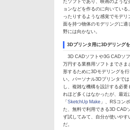
たソフトであり、映画のような美
ョンなどを作るのに向いている
ったりするような感覚でモデリ
面を持つ物体のモデリングに適
野には向かない。
3Dプリンタ用に3Dデリング
3D CADソフトや3G CA
万円する業務用ソフトまでさま
形するために3Dモデリングを
い。パーソナル3Dプリンタで
し、複雑な機構を設計する必要も
れほど多くはなかったが、最近
「
SketchUp Make
」、RSコン
た、無料で利用できる3D CA
ず試してみて、自分が使いやす
だ。