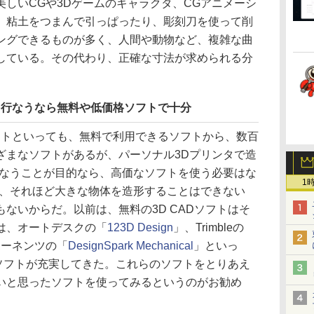
しいCGや3Dゲームのキャラクタ、CGアニメーシ
。粘土をつまんで引っぱったり、彫刻刀を使って削
ングできるものが多く、人間や動物など、複雑な曲
している。その代わり、正確な寸法が求められる分
を行なうなら無料や低価格ソフトで十分
Dソフトといっても、無料で利用できるソフトから、数百
ざまなソフトがあるが、パーソナル3Dプリンタで造
行なうことが目的なら、高価なソフトを使う必要はな
1
は、それほど大きな物体を造形することはできない
ないからだ。以前は、無料の3D CADソフトはそ
は、オートデスクの「
123D Design
」、Trimbleの
ポーネンツの「
DesignSpark Mechanical
」といっ
Dソフトが充実してきた。これらのソフトをとりあえ
いと思ったソフトを使ってみるというのがお勧め