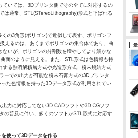
っていては、3Dプリンタ側でその全てに対応するの
常、STL(STereoLithography)形式と呼ばれる
くの3角形(ポリゴン)で近似して表す、ポリゴンフ
で扱えるのは、あくまでポリゴンの集合体であり、曲
最
きないが、ポリゴンの分割数を増やしてより細かな
曲面のように見える。また、STL形式は色情報も持
力する熱溶解積層方式や光造形方式、粉末焼結方式
カラーでの出力が可能な粉末石膏方式の3Dプリンタ
といった色情報を持った3Dデータ形式が利用されてい
力に対応してない3D CADソフトや3D CGソフ
タの普及に伴い、多くのソフトがSTL形式に対応す
フトを使って3Dデータを作る