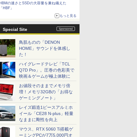
HBMの速さとSSDの大容量を兼ね備えた
「HBF」
もっと見る
Special Site
鳥肌ものの「DENON
HOME」サウンドを体感し
た！
ハイグレードテレビ「TCL
Q7D Pro」。圧巻の色彩美で
映画＆ゲームが極上体験に
お値段そのままでメモリ倍
増！メモリ32GBの「お得な
ゲーミングノート」
レイズ鍛造1ピースアルミホ
イール「CE28 N-plus」軽量
なままに剛性を向上
マウス、RTX 5060 Ti搭載ゲ
ーミングPCが7万5,000円オ