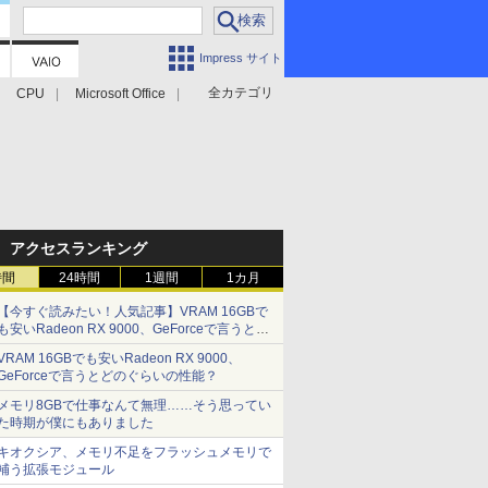
Impress サイト
全カテゴリ
CPU
Microsoft Office
アクセスランキング
時間
24時間
1週間
1カ月
【今すぐ読みたい！人気記事】VRAM 16GBで
も安いRadeon RX 9000、GeForceで言うとど
のぐらいの性能？ - PC Watch
VRAM 16GBでも安いRadeon RX 9000、
GeForceで言うとどのぐらいの性能？
メモリ8GBで仕事なんて無理……そう思ってい
た時期が僕にもありました
キオクシア、メモリ不足をフラッシュメモリで
補う拡張モジュール