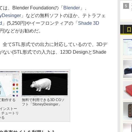
lender Foundationの「
Blender
」、
yDesinger
」などの無料ソフトのほか、テトラフェ
d
」(5,250円)やイーフロンティアの「
Shade 3D
0円)などがお勧めだ。
全てSTL形式での出力に対応しているので、3Dデ
(STL形式での入力は、123D DesignとShade
て動作する
無料で利用できる3D CGソ
フト「StoneyDesinger」
」。インストー
、チュートリ
いる