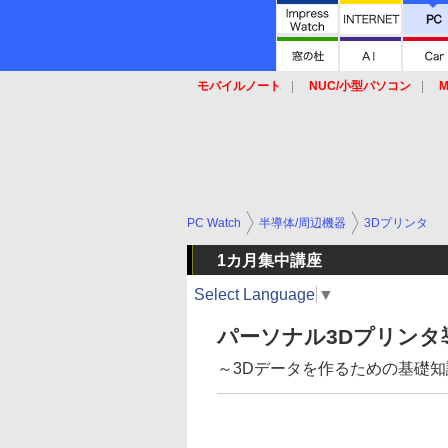
モバイルノート
NUC/小型パソコン
M
SSD
キーボード
マウス
PC Watch
半導体/周辺機器
3Dプリンタ
1カ月集中講座
Select Language
▼
パーソナル3Dプリンタ
～3Dデータを作るための基礎知