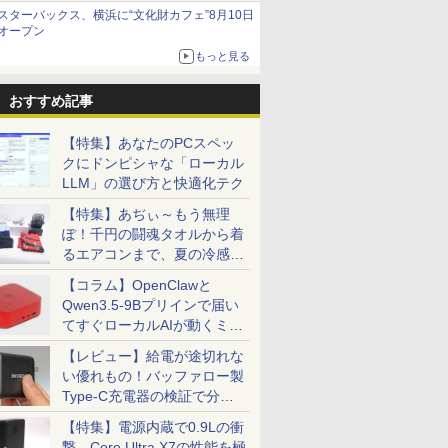
当選無効分
スターバックス、横浜に“文化財カフェ”8月10日
オープン
もっと見る
おすすめ記事
【特集】あなたのPCスペッ
クにドンピシャな「ローカル
LLM」の選び方と快適化テク
【特集】あぢぃ～もう無理
ぽ！千円の闘魂タオルから着
るエアコンまで、夏の冷感グ
ッズ一挙紹介
【コラム】OpenClawと
Qwen3.5-9Bプリインで届い
てすぐローカルAIが動くミニ
PC「SER9 Pro」
【レビュー】給電が途切れな
い優れもの！バッファロー製
Type-C充電器の検証で分か
ったこと
【特集】電源内蔵で0.9Lの衝
撃。Core Ultra X7の性能を極