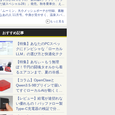
だ値スペシャル28）」発売。秋冬乗車分、えき
ねっと限定
「ムーミン」大小メッシュポーチが付録、素敵
なあの人 11月号。中身が見やすく、温泉スパに
も使える
もっと見る
おすすめ記事
【特集】あなたのPCスペッ
クにドンピシャな「ローカル
LLM」の選び方と快適化テク
【特集】あぢぃ～もう無理
ぽ！千円の闘魂タオルから着
るエアコンまで、夏の冷感グ
ッズ一挙紹介
【コラム】OpenClawと
Qwen3.5-9Bプリインで届い
てすぐローカルAIが動くミニ
PC「SER9 Pro」
【レビュー】給電が途切れな
い優れもの！バッファロー製
Type-C充電器の検証で分か
ったこと