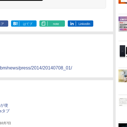
ク付き 防水 タッチ式
音量調整 スポーツ/通
勤/通学/WEB会議(ホ
ワイト)
ェア
はてブ
note
LinkedIn
p/sbm/news/press/2014/20140708_01/
iが使
wsタブ
年10月7日