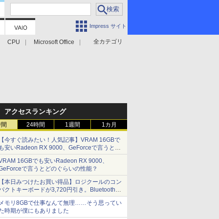
Impress サイト
全カテゴリ
CPU
Microsoft Office
アクセスランキング
時間
24時間
1週間
1カ月
【今すぐ読みたい！人気記事】VRAM 16GBで
も安いRadeon RX 9000、GeForceで言うとど
のぐらいの性能？ - PC Watch
VRAM 16GBでも安いRadeon RX 9000、
GeForceで言うとどのぐらいの性能？
【本日みつけたお買い得品】ロジクールのコン
パクトキーボードが3,720円引き。Bluetoothで3
台接続対応
メモリ8GBで仕事なんて無理……そう思ってい
た時期が僕にもありました