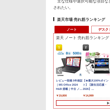
主な仕様や選択可能な項目などはT
されたい。
楽天市場 売れ筋ランキング
ノート
デスク
楽天 ノート 売れ筋ランキング
10
1
2
エイサー / Acer
MS Office 2024 H&B
レビュー投稿 5年保証
【★最大100%ポイン
omebook 314
搭載｜中古ノートパソ
｜MS Office 2024
ト】【新生活応援・
14-1H-A14P【ノ
コン Windows11
H&B 搭載｜中古 ノー
2026】
パソコン】【送料
Office付｜VAIO
トパソコン
【Office2019H&B】
,690
￥47,800
￥19,800
￥14,999
】
VJPG21 Core i5 第12
Windows11 Office付
【DVD×テンキー】富
世代 1235U メモリ
｜スペック Core i5 第
通 LIFEBOOK A577/
8GB SSD 256GB 13.3
7世代 メモリ 8GB 大
7世代 Core i5/メモ
型 FHD 1,920×1,080
容量 HDD 500GB テ
リ:4GB/8GB/16GB/SS