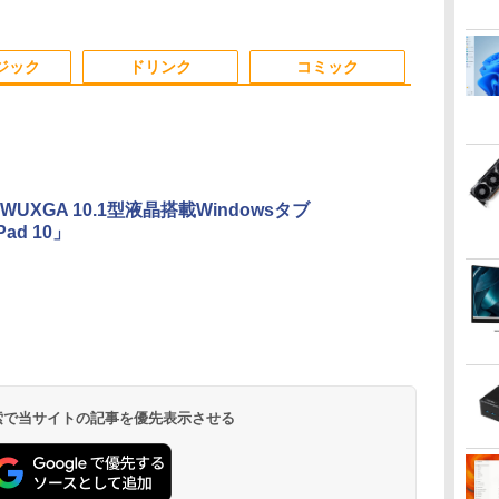
ン/中古ノートパソコン/
NEC VersaPro
Type-C/中古 パソコン
き/ Win11
0/
中古ノート
VKT16XZG4 Core i5
中古PC 中古ノートパソ
パソコン 中
3
3
4
4
3
5
5
1
6
6
ソ
PC/Windows11
8GB 15.6インチ 中古
コン Windows11
中古PC】税
ジック
ドリンク
コミック
パソコン ノートパソ
あす楽対応 
ows10
コン
0
や
 一体型デスクトップパソコン 27
液晶ディスプレイ ア
ちいかわ なんか小さ
【P最大31.5%還元！】
【3千円以上送料無
【期間限定P15倍+最大10%OFFクーポ
IOデータ 3辺フレー
【特典】GIANNA
【クーポン使用で
BenQ 27型
角川まんが学
UXGA 10.1型液晶搭載Windowsタブ
ター
HD液晶 Windows11 Office付き
イ・オー・データ DI-
くてかわいいやつ（8）
Minifire モニター24イ
料】タッチペンで音が
ン】 【3年保証】MouseComputer
ムレス＆広視野角ADS
HOMMES ISSUE05
タッチパネル
プレイ アイケ
ズ 日本の歴
Pad 10」
7型
代 Core i7 メモリ16GB
A221DB [ワイド液晶デ
【電子書籍】[ ナガノ ]
ンチ IPS 内蔵スピーカ
聞ける!はじめてずかん
【写真待】DAIV Z7 SSD1024GB メモ
パネル液晶ディスプレ
cover 山中柔太朗(B4
i5・16GB・S
リーズ ブラッ
巻+別巻5冊
512GB USB3.0 超薄型 初期設定済
ィスプレイ 21.5
ーディスプレイ100Hz
1000 英語つき／小学館
リ64GB Core i7 Windows 11 Pro 中古
イ ［21.5型 /フル
サイズ両面ピンナップ)
｜DELL OptiP
GW2791 [GW
[ 山本 博文 ]
800
￥12,280
￥1,375
￥10,980
￥5,478
￥200,200
￥13,980
￥2,200
￥50,800
￥16,300
￥23,760
z
ホワイト/ブラック/ブルー選択可
型/1920×1080/3辺フレ
FHD 1080P VGA ブル
辞典編集部
アウトレット 返品 送料無料 中古デス
HD(1920×1080) /ワイ
IPSフルHD｜W
【RNH】
.
Anker Soundcore
On My Road
by Amazon 天然水
ONE PIECE モノクロ
【2026年アップグレ
On My Road
by Amazon 炭酸水
HUNTER×HUNTER
Xiaomi シャオミ
BUGS LIFE
【Amazon.co.jp限
スーパーの裏でヤニ吸
ームレス]
ーライト軽減 フリッカ
クトップパソコン 中古パソコン デスク
ド］ ブラック KH-
SSD 256GB
Liberty 5 ミッドナイ
(Stadium ver.)
ラベルレス 2L×9本
版 115 (ジャンプコミ
ード版】AOKIMI ワ
(Stadium ver.)
ラベルレス 500ml
モノクロ版 39 (ジャ
REDMI Buds 8 Lite ワ
定】 伊藤園 磨かれ
うふたり 9巻 (デジタル
ーフリー VESA対応 フ
トップパソコン デスクトップ PC
A221DB
5GHz対応｜B
￥250
トブラック
ックスDIGITAL)
イヤレスイヤホン
×24本 強炭酸水 ペッ
ンプコミックス
イヤレスイヤホン
て、澄みきった日本の
版ビッグガンガンコミ
非光
レームレス HDMI1.4／
OFFICE付き
トップパソコン
￥250
￥1,117
￥250
bluetooth イヤホン
トボトル 500ミリリ
DIGITAL)
Bluetooth 5.4 ノイズ
水 2L 8本 ラベルレス [
ックス)
DP／VGAコントラス
￥14,990
￥594
￥1,964
￥1,625
￥572
￥3,480
￥998
￥810
V12 小型軽量 ブルー
ットル (Smart
キャンセリング ANC
ケース ] [ 水 ] [ ペット
A
ト1000:1 チルト調節可
トゥースHi-Fi 最大
Basic)
36時間再生
ボトル ] [ 箱買い ] [ ス
ビジネス用 【送料無
36時間再生 ぶるーと
トック ] [ 水分補給 ]
料】pcモニター (ケー
 検索で当サイトの記事を優先表示させる
ゅーす コードレス
ブル付）
ENCノイズキャンセ
リング 自動ペアリン
グ Type-C充電 マイ