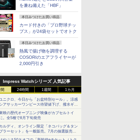
を兼ね備えた「HBF」
本日みつけたお買い得品
カード付きの「プロ野球チッ
プス」が24袋セットでオトク
本日みつけたお買い得品
熱風で揚げ物を調理する
COSORIのエアフライヤーが
2,000円引き
Impress Watchシリーズ 人気記事
時間
24時間
1週間
1カ月
ユニクロ、今日から「お盆特別セール」。涼感
シアサッカーワンピース待望値下げ、撥水ギア
ショーツは1990円に
東映の歴代オープニング映像がカプセルトイ
に。全5種で8月下旬発売
カルディ、オンライン限定「ネコバッグ＆タン
ブラーセット」を一般販売。7月の抽選販売の
当選無効分
はやぶさ50％オフの「新幹線eチケット（トク