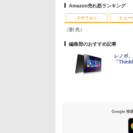
WEBカメラ Type-C
ンキー DVDドライブ
fi/15.6
Amazon売れ筋ランキング
HDMI Bluetooth 無線
搭載 CD DVD 再生可
型/Office/HDMI/USB3.
3
10
10
1
1
1
2
2
2
Wi-Fi 整備済み 中古PC
｜中古パソコン 中古
中古PC 中古ノートパ
イヤフォン
ミュー
中古パソコン
ノートパソコン 中古
コ
Microsoft Office 2024
PC オフィス搭載
ン/Windows11/Wind
（劉 尭）
H&B
編集部のおすすめ記事
7
Cサイト限定】
キュー！！ 全巻セ
【期間限定P15倍+最大10%OFFクーポ
【公式限定2年保証】
水道施設設計指針
【クーポン使用で48,260円 8/2～10】
モバイルモニター ミラ
2026年8月発売 予約
【楽天1位常連・超80
まほうのにこにこお
新品
レノボ、W
付き
ANNEXT 23.8イン
(1-45巻) （ジャン
ン】 【3年保証】MouseComputer
モニター 23インチ フ
（2024年版）
タッチパネル・WEBカメラ・第10世代
ーリング 高画質 10.1イ
mini ミニ 2026年9月号
冠獲得】黒/白 モニ
つ [ まいのおやつ ]
型フル
「Think
IPSパネル搭載
ミックス） [ 古舘
【写真待】DAIV Z7 SSD1024GB メモ
ルhd 高画質 100Hz VA
i5・16GB・SSD256GB｜Office付き
ンチ IPS液晶 小型 LED
ミルク M!LK MILK
21.5 / 23.8 / 24.5 / 2
第4世
￥27,500
￥1,650
定済
0Hz対応 フル
]
リ64GB Core i7 Windows 11 Pro 中古
ノングレア 非光沢 ス
｜DELL OptiPlex 3280 AIO｜21.5型
バックライト モバイル
240Hz/200Hz
SSD
,570
,828
￥200,200
￥16,820
￥50,800
￥8,990
￥5,180
￥11,999
￥69,
1920x1080)解像度
アウトレット 返品 送料無料 中古デス
ピーカー内蔵 3年保証
IPSフルHD｜Windows11 Pro｜NVMe
ディスプレイ ゲーミン
/180Hz/165Hz/100H
み 
Anker Soundcore
BRUCE WAYNE feat.
by Amazon 天然水
薬屋のひとりごと 17
Anker Soundcore
BRUCE WAYNE feat
【Amazon.co.jp限
異世界居酒屋「の
ミングモニター
クトップパソコン 中古パソコン デスク
ディスプレイ パソコン
SSD 256GB｜DVD±RW｜Wi-Fi 6・
グモニター デュアルデ
ゲーミングモニター
P40i オフホワイト
Flo Milli, ATL Jacob
ラベルレス 500ml
巻 (デジタル版ビッグ
P31i ブラック
Flo Milli, ATL Jacob
定】 い・ろ・は・す
ぶ」(22) (角川コミッ
Ei238G180F HDMI
トップパソコン デスクトップ PC
モニター PCモニター
5GHz対応｜Bluetooth｜一体型デスク
ィスプレイ スマホ
1ms応答 pcモニター
[Explicit]
×24本 富士山の天然
ガンガンコミックス)
[Explicit]
2L PET ラベルレス
クス・エース)
1ms(GTG/MPRT)
OFFICE付き
フルハイビジョン 21イ
トップパソコン｜中古PC 180日保証
Android iPhone iPad
パソコン モニター 
￥7,990
￥5,990
水 バナジウム含有 水
×8本
 sRGB:100%
ンチ 液晶モニター ア
1年保証 日本語説明書
沢 スピーカー内蔵
￥250
￥1,380
￥770
￥250
￥1,112
￥832
ミネラルウォーター
5:120Hz接続【2年
イリスオーヤマ DT-JF
送料無料
HDR/Freesync/VES
ペットボトル 静岡県
】PCモニター 液
* 安心延長保証対象
cocopar HG-238
産 500ミリリットル
ニター パソコンモ
Google
(Smart Basic)
ー ジャパンネクス