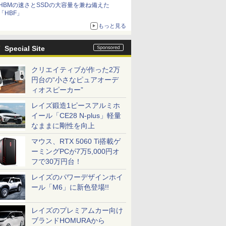
HBMの速さとSSDの大容量を兼ね備えた
「HBF」
もっと見る
Special Site
クリエイティブが作った2万
円台の“小さなピュアオーデ
ィオスピーカー”
レイズ鍛造1ピースアルミホ
イール「CE28 N-plus」軽量
なままに剛性を向上
マウス、RTX 5060 Ti搭載ゲ
ーミングPCが7万5,000円オ
フで30万円台！
レイズのパワーデザインホイ
ール「M6」に新色登場!!
レイズのプレミアムカー向け
ブランドHOMURAから