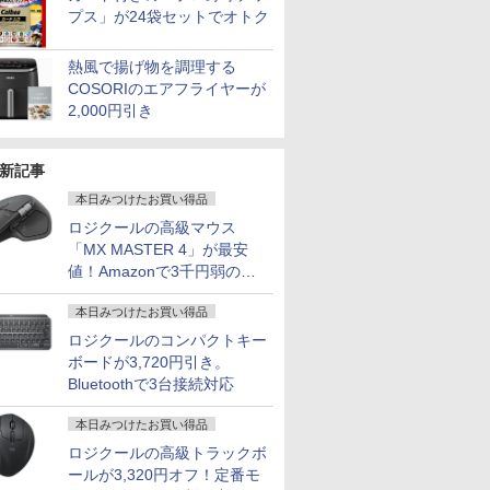
プス」が24袋セットでオトク
熱風で揚げ物を調理する
COSORIのエアフライヤーが
2,000円引き
新記事
本日みつけたお買い得品
7
8
9
10
ロジクールの高級マウス
「MX MASTER 4」が最安
値！Amazonで3千円弱の割
引
本日みつけたお買い得品
ロジクールのコンパクトキー
13.3イン
＼クーポンでお得!!／
新品ノートパソコン
★☆エイサー / Acer
MS Office
ボードが3,720円引き。
inkPad
【中古・Aランク】
VETESA Intel Celeron
Chromebook 314
搭載｜中古
Bluetoothで3台接続対応
e-20XJ /
DELL Latitude 3520
Windows11 Office付
CB314-1H-A14P【ノ
コン Wind
/ 高性能
ノートパソコン 第11世
き メモリ16GB
ートパソコン】【送料
Office付｜
本日みつけたお買い得品
￥39,800
￥39,800
￥39,690
￥47,800
TB/15.6
-5650u/
代 Core i5 メモリ
SSD512GB 15.6型
無料】
VJPG21 Co
ロジクールの高級トラックボ
VMe式
16GB 高速 SSD
FHD IPS液晶 Wi-Fi テ
世代 1235
 カメラ/
256GB Windows11
ンキー 軽量 初心者 学
8GB SSD 2
ールが3,320円オフ！定番モ
ffice付
Pro Microsoft Office
生 ビジネス
型 FHD 1,9