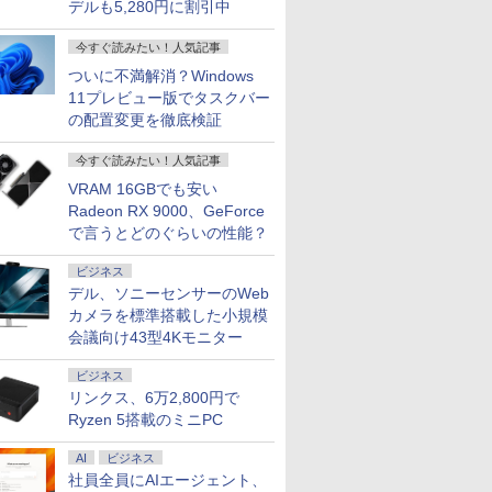
デルも5,280円に割引中
【中古ノート
15.6型 フルHD テンキ
WEBカメラ 
古パソコン
ー Webカメラ Wi-Fi
HDMI Blu
今すぐ読みたい！人気記事
7
7
2
8
8
9
9
3
10
10
込送料無料
Bluetooth 中古PC 初
Wi-Fi 整
即日発送
期設定済 整備済み品 送
ついに不満解消？Windows
中古パソコ
料無料
Microsoft 
11プレビュー版でタスクバー
H&B
の配置変更を徹底検証
今すぐ読みたい！人気記事
VRAM 16GBでも安い
48,260円 8/2～10】
液晶ディス
習シリー
10.1インチ タッチスク
九条の大罪（17） 【電
新品 一体型デスクトップパソコン 27
【3年保証】モニター
学校ER 子どもの急
【ECサイト限定】
ハイキュー！！ 全巻セ
【期間限定P15倍+最大10
【公式限定
水道施設設
Radeon RX 9000、GeForce
・WEBカメラ・第10世代
アGWシ
史 全16
リーン IPS 1540x720
子書籍】[ 真鍋昌平 ]
型フルHD液晶 Windows11 Office付き
21.5インチ 23インチ
病・けが、そのときど
JAPANNEXT 23.8イン
ット(1-45巻) （ジャン
ン】 【3年保証】MouseCo
モニター 2
（2024年
で言うとどのぐらいの性能？
SD256GB｜Office付き
ク
定番セット
横長ミニモニター
第4世代 Core i7 メモリ16GB
27インチ フルhd 高画
う考え、どう動くか [
チ IPSパネル搭載
プコミックス） [ 古舘
【写真待】DAIV Z7 SSD1
ルhd 高画質
￥759
￥27,500
lex 3280 AIO｜21.5型
2791]
USB-C HDMI ポータブ
SSD512GB USB3.0 超薄型 初期設定済
質 100Hz VA ノングレ
関根一朗 ]
180Hz対応 フル
春一 ]
リ64GB Core i7 Windows
ノングレア
￥16,800
￥69,800
￥11,600
￥3,300
￥17,570
￥25,828
￥200,200
￥16,820
ビジネス
indows11 Pro｜NVMe
ル セカンダリーディス
み ホワイト/ブラック/ブルー選択可
ア 非光沢 ディスプレイ
HD(1920x1080)解像度
アウトレット 返品 送料無
ピーカー内
デル、ソニーセンサーのWeb
｜DVD±RW｜Wi-Fi 6・
プレイ スタンド＆スピ
パソコンモニター PC
ゲーミングモニター
クトップパソコン 中古パソ
ディスプレ
カメラを標準搭載した小規模
luetooth｜一体型デスク
ーカー付き ストレッチ
モニター フルハイビジ
JN-Ei238G180F HDMI
トップパソコン デスクトッ
モニター 
｜中古PC 180日保証
ドバースクリーン Mini
ョン 23.8インチ 液晶モ
DP 1ms(GTG/MPRT)
OFFICE付き
フルハイビ
会議向け43型4Kモニター
PC (ブラック, 10.1イン
ニター DT-JF アイリス
HDR sRGB:100%
ンチ 液晶
チ)
オーヤマ *
PS5:120Hz接続【2年
イリスオーヤ
ビジネス
保証】PCモニター 液
* 安心延
リンクス、6万2,800円で
晶モニター パソコンモ
Ryzen 5搭載のミニPC
ニター ジャパンネクス
ト
AI
ビジネス
社員全員にAIエージェント、