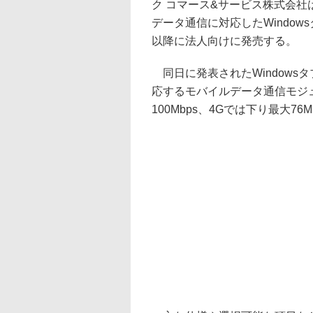
ク コマース&サービス株式会社は、So
データ通信に対応したWindowsタブレ
以降に法人向けに発売する。
同日に発表されたWindowsタブ
応するモバイルデータ通信モジュ
100Mbps、4Gでは下り最大76