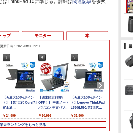
hinkPad 10に準じる。詳細は
関連記事
を参照
トップ
モニター
本
最
更新日時：2026/08/08 22:00
3
4
5
6
【★最大100%ポイン
【週末限定999円
【★最大100%ポイン
良品 フルHD 
ト】【第4世代 Corei7】
OFF！】 中古ノート
ト】Lenovo ThinkPad
チ Lenovo Th
富士通
パソコン 中古パソコ
L580/L590/第8世代
X13 Gen2 Typ
LIFEBOOK/Core i7/メ
ン 中古 Office付き バ
Core i5 /メモ
Windows11
￥24,999
￥30,999
￥31,800
￥34,990
士
モ
ッテリー良好 DVDマ
リ:8GB/16GB/32GB/SSD:256GB/512GB/1
AMD Ryzen 5
第
リ:8GB/16GB/SSD:256GB/512GB/1TB/15.6
ルチ 初心者向け 大画
型/Webカメラ/WIFI/無
16GB/ 爆速N
楽天ランキングをもっと見る
型 液晶/Wi-fi/DVD/USB
面 ビジネス 仕事 訳あ
線
256GB-SSD/
D:128GB/256GB/512GB/1TB/Wi-
3.0/Office/中古パソコ
り Windows11 Pro
LAN/Bluetooth/HDMI/USB
無線Wi-Fi6/ O