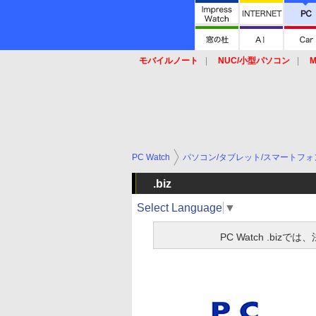
モバイルノート
NUC/小型パソコン
M
SSD
キーボード
マウス
PC Watch
パソコン/タブレット/スマートフォ
.biz
Select Language
▼
PC Watch .b