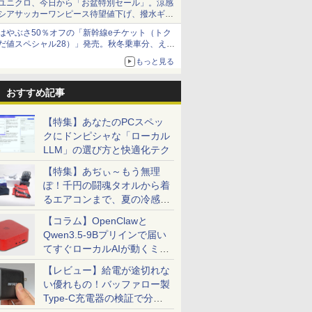
ユニクロ、今日から「お盆特別セール」。涼感
シアサッカーワンピース待望値下げ、撥水ギア
ショーツは1990円に
はやぶさ50％オフの「新幹線eチケット（トク
だ値スペシャル28）」発売。秋冬乗車分、えき
ねっと限定
もっと見る
おすすめ記事
【特集】あなたのPCスペッ
クにドンピシャな「ローカル
LLM」の選び方と快適化テク
【特集】あぢぃ～もう無理
ぽ！千円の闘魂タオルから着
るエアコンまで、夏の冷感グ
ッズ一挙紹介
【コラム】OpenClawと
Qwen3.5-9Bプリインで届い
てすぐローカルAIが動くミニ
PC「SER9 Pro」
【レビュー】給電が途切れな
い優れもの！バッファロー製
Type-C充電器の検証で分か