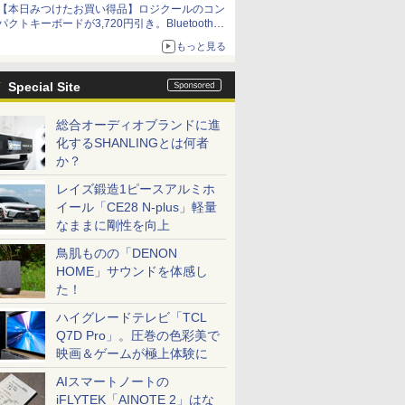
【本日みつけたお買い得品】ロジクールのコン
パクトキーボードが3,720円引き。Bluetoothで3
台接続対応
もっと見る
Special Site
総合オーディオブランドに進
化するSHANLINGとは何者
か？
レイズ鍛造1ピースアルミホ
イール「CE28 N-plus」軽量
なままに剛性を向上
鳥肌ものの「DENON
HOME」サウンドを体感し
た！
ハイグレードテレビ「TCL
Q7D Pro」。圧巻の色彩美で
映画＆ゲームが極上体験に
AIスマートノートの
iFLYTEK「AINOTE 2」はな