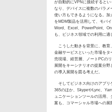
が自動的にVPNに接続すると
なり、デバイスに複数のパラメ
使い方もできるようになる。加えて、M
をMDM製品を活用して、モバ
Word、Excel、PowerPoint
も、ビジネス領域での利用に適
こうした動きを背景に、教育
金融サービスといった市場をタ
売現場、経営層、ノートPCの
展開をキーシナリオの提案分野と位置
の導入展開を図る考えだ。
そしてビジネス向けのアプリケー
365のほか、SkypeやLync、
ュニケーションツールの活用、
案も、コマーシャル市場への展