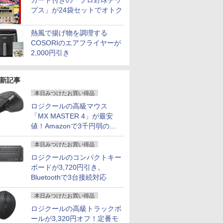
カード付きの「プロ野球チッ
プス」が24袋セットでオトク
熱風で揚げ物を調理する
COSORIのエアフライヤーが
2,000円引き
新記事
本日みつけたお買い得品
ロジクールの高級マウス
「MX MASTER 4」が最安
値！Amazonで3千円弱の割
引
本日みつけたお買い得品
ロジクールのコンパクトキー
ボードが3,720円引き。
Bluetoothで3台接続対応
本日みつけたお買い得品
ロジクールの高級トラックボ
ールが3,320円オフ！定番モ