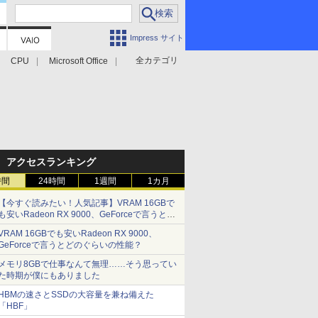
Impress サイト
全カテゴリ
CPU
Microsoft Office
アクセスランキング
時間
24時間
1週間
1カ月
【今すぐ読みたい！人気記事】VRAM 16GBで
も安いRadeon RX 9000、GeForceで言うとど
のぐらいの性能？ - PC Watch
VRAM 16GBでも安いRadeon RX 9000、
GeForceで言うとどのぐらいの性能？
メモリ8GBで仕事なんて無理……そう思ってい
た時期が僕にもありました
HBMの速さとSSDの大容量を兼ね備えた
「HBF」