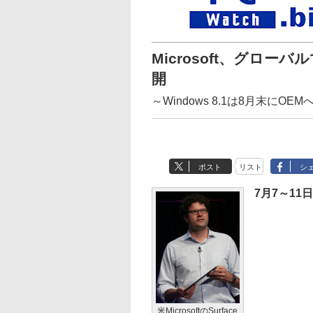
Microsoft、グロー
開
～Windows 8.1は8月末にOEM
ポスト
リスト
シ
7月7～11
米MicrosoftのSurface