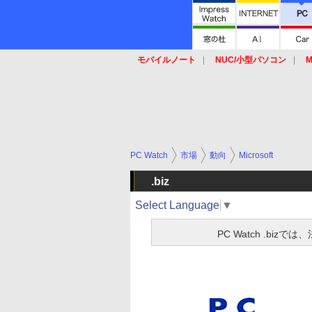
モバイルノート
NUC/小型パソコン
M
SSD
キーボード
マウス
PC Watch
市場
動向
Microsoft
.biz
Select Language
▼
PC Watch .b