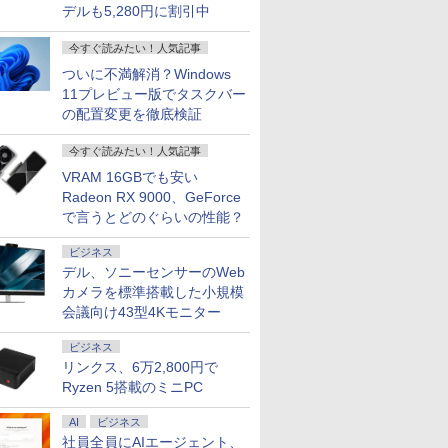
デルも5,280円に割引中
今すぐ読みたい！人気記事
ついに不満解消？Windows
11プレビュー版でタスクバー
の配置変更を徹底検証
今すぐ読みたい！人気記事
VRAM 16GBでも安い
Radeon RX 9000、GeForce
で言うとどのぐらいの性能？
ビジネス
デル、ソニーセンサーのWeb
カメラを標準搭載した小規模
会議向け43型4Kモニター
ビジネス
リンクス、6万2,800円で
Ryzen 5搭載のミニPC
AI
ビジネス
社員全員にAIエージェント、