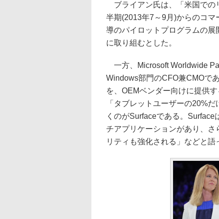
ブライアン氏は、「米国でのリ
半期(2013年7～9月)から
導のパイロットプログラムの展開や
に取り組むとした。
一方、Microsoft Worldwide
Windows部門のCFO兼CMOで
を、OEMベンダー向けに提供する
「タブレットユーザーの20%
くのがSurfaceである。Surf
チアプリケーションがあり、さらに
リティも強化される」などと語