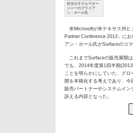
担当ゼネラルマネー
ジャーのブライア
ン・ホール氏
米Microsoftが米テキサス州ヒュー
Partner Conference 2
アン・ホール氏がSurface
これまでSurfaceの販売展
でも、2014年度第1四半期(2
ことを明らかにしていた。グロー
開を本格化する考えであり、今回の
販売パートナーやシステムインテ
訴える内容となった。