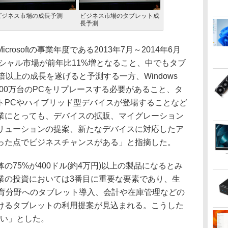
ビジネス市場の成長予測
ビジネス市場のタブレット成
長予測
osoftの事業年度である2013年7月～2014年6月
ーシャル市場が前年比11%増となること、中でもタブ
倍以上の成長を遂げると予測する一方、Windows
000万台のPCをリプレースする必要があること、タ
トPCやハイブリッド型デバイスが登場することなど
業にとっても、デバイスの拡販、マイグレーション
リューションの提案、新たなデバイスに対応したア
った点でビジネスチャンスがある」と指摘した。
75%が400ドル(約4万円)以上の製品になるとみ
業の投資においては3番目に重要な要素であり、生
教育分野へのタブレット導入、会計や在庫管理などの
けるタブレットの利用提案が見込まれる。こうした
きたい」とした。