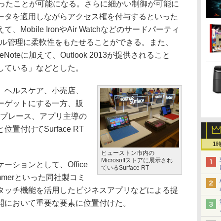
いったことが可能になる。さらに細かい制御が可能に
ータを適用しながらアクセス権を付与するといった
obile IronやAir Watchなどのサードパーティ
イル管理に柔軟性をもたせることができる。また、
、OneNoteに加えて、Outlook 2013が提供されること
している」などとした。
、ヘルスケア、小売店、
ーゲットにする一方、販
リプレース、アプリ主導の
付けてSurface RT
1
ヒューストン市内の
Microsoftストアに展示され
ションとして、Office
ているSurface RT
Yammerといった同社製コミ
タッチ機能を活用したビジネスアプリなどによる提
開において重要な要素に位置付けた。