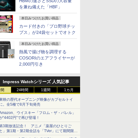
HBMの速さとSSDの大容量
を兼ね備えた「HBF」
本日みつけたお買い得品
カード付きの「プロ野球チッ
プス」が24袋セットでオトク
本日みつけたお買い得品
熱風で揚げ物を調理する
COSORIのエアフライヤーが
2,000円引き
Impress Watchシリーズ 人気記事
時間
24時間
1週間
1カ月
東映の歴代オープニング映像がカプセルトイ
に。全5種で8月下旬発売
Amazon、ウイスキー「フロム・ザ・バレル」
が“4402円”で再び登場！
第3期放送記念！ アニメ「薬屋のひとりご
と」第1期・第2期全話を「TVer」にて期間限定
で順次無料配信開始