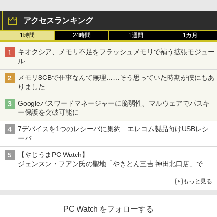
アクセスランキング
1時間
24時間
1週間
1カ月
キオクシア、メモリ不足をフラッシュメモリで補う拡張モジュー
ル
メモリ8GBで仕事なんて無理……そう思っていた時期が僕にもあ
りました
Googleパスワードマネージャーに脆弱性、マルウェアでパスキ
ー保護を突破可能に
7デバイスを1つのレシーバに集約！エレコム製品向けUSBレシ
ーバ
【やじうまPC Watch】
ジェンスン・フアン氏の聖地「やきとん三吉 神田北口店」で
「ご来店記念コース」を娘と堪能
もっと見る
～コース名を変更したのはNVIDIAに怒られたからではない
PC Watch をフォローする