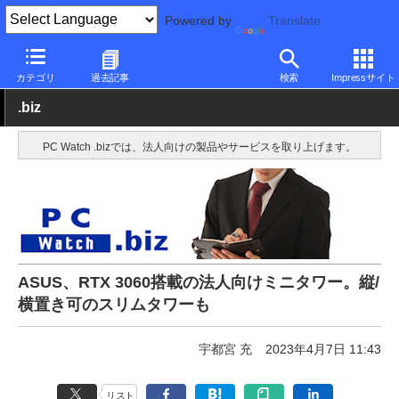
Powered by
Translate
PC Watch
パソコン/タブレット/スマートフォン
デスクトップパ
カテゴリ
過去記事
検索
Impressサイト
.biz
PC Watch .bizでは、法人向けの製品やサービスを取り上げます。
ASUS、RTX 3060搭載の法人向けミニタワー。縦/
横置き可のスリムタワーも
宇都宮 充
2023年4月7日 11:43
リスト