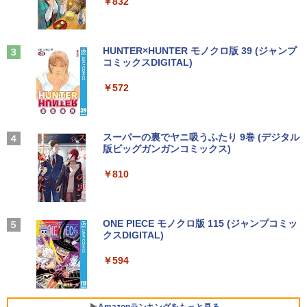
￥250
￥832
リ16GB M.2 SSD256GB 13.3インチ フ
GHz | MEM:8GB | SSD:256GB(新品) | D
80 IPS LED LCD 液晶ディスプレイ 修理
ルHD ノングレア Webカメラ 無線LAN
VD-ROM | 無線LAN:なし | Webカメラ内
交換用液晶パネル
￥1,380
Wi-Fi Bluetooth Windows11 東芝 dyna
蔵 | フルHD | Win11Pro64Bit | ACアダプ
公式テキスト 年金アドバイザー3級 2
3
book G83/HS 初期設定済 すぐ使える 90
ター付属
￥9,800
026年度受験用 [ 経済法令研究会 ]
日保証 送料無料
Anker Soundcore Liberty 5 ミッドナイトブ
On My Road (Stadium ver.)
HUNTER×HUNTER モノクロ版 39 (ジャンプ
ラック
コミックスDIGITAL)
by Amazon 天然水ラベルレス 2L×9本
￥23,980
￥2,530
￥29,980
￥250
￥14,990
￥572
￥1,117
【お買い物マラソ開催中！P最大31.5%還
3
元】【五年保証】24インチゲーミングモ
【正規永久版Office付き】ミニpc 【Intel
ニター 200Hz 1ms応答 FHD 非光沢 Fast
3
【新品】【楽天1位！】ノートパソコン
N5095 LPDDR4X 16GB 256GB SSD】m
IPSパネル FreeSync FHD HDR10 DC1-
永瀬廉 プレミアムBOX[本/雑誌] 【初回
3
4
新品第13世代CPU搭載ノートPC Office
ini pc Windows11 Pro 超軽量 4コア/4ス
P380% sRGB110% 角度調整 目に優しい
【2026年アップグレード版】AOKIMI ワイヤ
BUGS LIFE
スーパーの裏でヤニ吸うふたり 9巻 (デジタル
限定版】(仮) (単行本・ムック) / 永瀬廉
付きノートパソコン 初心者向け Window
レッド 2.9GHz ミニパソコン 静音 M.2 2
VESA対応 HDMI+DP搭載 5年保証 スピー
レスイヤホン bluetooth イヤホン V12 小型
版ビッグガンガンコミックス)
by Amazon 炭酸水 ラベルレス 500ml ×24本
s11 初期設定済 Webカメラ zoom 日本語
242 SATA WIFI6 Bluetooth5.2 4K HDMI
カー内蔵 HDMIケーブル付き MFG24F4
軽量 ブルートゥースHi-Fi 最大36時間再生 ぶ
強炭酸水 ペットボトル 500ミリリットル (Sm
￥250
￥8,800
キーボード 14.1型 Intel Celeron メモリ
2画面出力 デスクトップPC みにpc 省エ
Minifire
るーとゅーす コードレス ENCノイズキャン
art Basic)
￥810
8GB SSD1TB(最大) 大容量バッテリービ
ネ オフィス高速起動 省電力 静音設計
セリング 自動ペアリング Type-C充電 マイク
ジネス 大学生 プレゼント 学生向け
付き 防水 タッチ式音量調整 スポーツ/通勤/通
￥13,999
￥1,625
学/WEB会議(ホワイト)
￥49,800
￥29,800
異世界居酒屋「のぶ」(22) 【電子書籍】[
On My Road (Stadium ver.)
ONE PIECE モノクロ版 115 (ジャンプコミッ
5
￥1,964
蝉川 夏哉 ]
クスDIGITAL)
コカ・コーラ やかんの麦茶 from 爽健美茶 ラ
アイ・オー・データ機器 LCD-DF241ED
ベルレス 650mlPET×24本
4
￥250
【公式・直販】Copilot＋PC デスクトッ
B-A
￥924
4
￥594
本日10倍！高性能第10世代Core i7-1061
プパソコン PC 一体型 Office付き 可能
Xiaomi シャオミ REDMI Buds 8 Lite ワイヤ
4
￥1,653
0Uノートパソコン 中古 Dynabook G83
新品 Lenovo IdeaCentre AIO 24AKP10
レスイヤホン Bluetooth 5.4 ノイズキャンセ
￥18,090
超軽量約779g メモリ最大16GB 新品SSD
KRK 23.8インチ FHD IPS液晶 AMD Ryz
リング ANC 36時間再生
1TB 13.3インチ HDMI搭載 WEBカメラ5
en AI7 AI5 メモリ 16GB SSD 512GB Wi
Amazonランキングをもっと見る