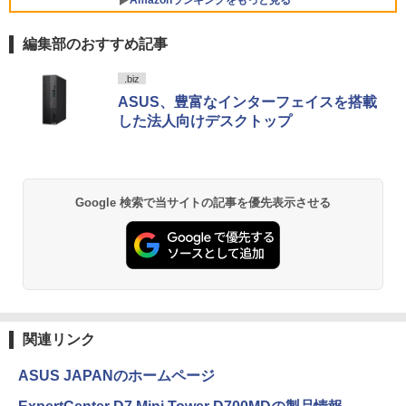
GWIFI Bluetooth内蔵 中古パソコン Mic
ndows11 Microsoft Office 搭載可 1年
￥2,980
rosoftOffice2024可 Windows11 送料無
保証【NortonP】
液晶ディスプレイ アイオーデータ LCD-
5
料 持ち運び便利
編集部のおすすめ記事
DF241ED LCD-DF241EDB-A [「5年保
￥144,980
証」DP搭載23.8型ワイド液晶 ブラック]
￥27,600
.biz
￥18,090
ASUS、豊富なインターフェイスを搭載
した法人向けデスクトップ
【マラソン値引中！RTX5070搭載 国内組
5
本日超得 P5倍｜MS Office 2024 H&B 搭
立 新品】ゲーミングPC RTX5070 Ryzen
5
載｜中古 2in1 ノートパソコン Windows
7 5700X メモリ32GB SSD1TB Window
11 Office付き｜HP Elite Dragonfly 2in1
s11 デスクトップPC モンハンワイルズ
｜Core i5 第8世代 8265U メモリ 8GB S
原神 Apex FF14 VALORANT 配信 動画
Google 検索で当サイトの記事を優先表示させる
SD 256GB 13.3型 FHD 1,920×1,080 タ
編集 eスポーツ 1年保証 初心者 ゲーミン
ッチパネル WEBカメラ LTE 対応｜中古
グパソコン ゲーム 本体のみ
パソコン 2-in-1 タブレットPC
￥260,775
￥49,800
関連リンク
ASUS JAPANのホームページ