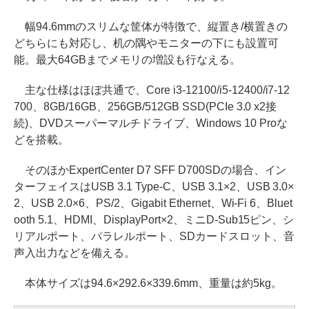
幅94.6mmのスリムな筐体が特徴で、縦置き/横置きの
どちらにも対応し、机の隅やモニターの下にも設置可
能。最大64GBまでメモリの増設も行なえる。
主な仕様はほぼ共通で、Core i3-12100/i5-12400/i7-12
700、8GB/16GB、256GB/512GB SSD(PCIe 3.0 x2接
続)、DVDスーパーマルチドライブ、Windows 10 Proな
どを搭載。
そのほかExpertCenter D7 SFF D700SDの場合、イン
ターフェイスはUSB 3.1 Type-C、USB 3.1×2、USB 3.0×
2、USB 2.0×6、PS/2、Gigabit Ethernet、Wi-Fi 6、Bluet
ooth 5.1、HDMI、DisplayPort×2、ミニD-Sub15ピン、シ
リアルポート、パラレルポート、SDカードスロット、音
声入出力などを備える。
本体サイズは94.6×292.6×339.6mm、重量は約5kg。