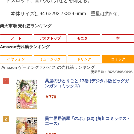
ドスロット、音声入出力などを備える。
本体サイズは94.6×292.7×339.6mm、重量は約5kg。
楽天市場 売れ筋ランキング
ノート
デスクトップ
モニター
本
Amazon売れ筋ランキング
イヤフォン
ミュージック
ドリンク
コミック
2025福袋 数量限定 ノートパソコン 富士
【今だけ】全品ポイント10倍 お買い物マ
8K DisplayPort ケーブル 1.4規格240Hz
おいしい！イラストレッスン クレパス
1
1
1
1
Amazon ゲーミングデバイス の売れ筋ランキング
通 NEC DELL 等Core i5 超高速新品SSD
ラソン★8/4～8/11★中古パソコン デス
対応 ディスプレイポート ケーブル dpケ
で描きました [ momo ]
256GB メモリ8GB WIFI Bluetooth 15.6
クトップPC EPSON Endeavor ST190E
ーブル HDR対応 8K@60HZ/4K@144Hz/
更新日時：2026/08/06 06:06
インチ大画面 中古パソコン アウトレット
Core i3 8100T メモリ8GB / 16GB 中古S
2K@240Hz 32.4Gbps ハイスピード DP
￥1,518
Anker Soundcore P40i オフホワイト
BRUCE WAYNE feat. Flo Milli, ATL Jacob
【Amazon.co.jp限定】 い・ろ・は・す 2L P
薬屋のひとりごと 17巻 (デジタル版ビッグガ
Polaris Office付き Win10/Win11選べる!
SD128GB / 256GB Windows11 Pro 64b
ケーブル ナイロン編み PC テレビ PS5 P
[Explicit]
ET ラベルレス ×8本
ンガンコミックス)
送料無料 中古ノートパソコン 期限限定
it【送料無料】【1年保証】
S4 PS3 対応
￥5,990
初心者安心保証 初期設定済 返品OK
￥250
￥1,001
￥770
￥22,800
￥1,000
￥15,000
[新品]カードキャプターさくら (1-12巻
2
全巻) 全巻セット
Anker Soundcore P31i ブラック
BRUCE WAYNE feat. Flo Milli, ATL Jacob
by Amazon 天然水 ラベルレス 500ml ×24本
異世界居酒屋「のぶ」(22) (角川コミックス・
中古パソコン | HP | ProOne 600 G4 All-i
Yoothi 互換品 液晶 14.0インチ Dell Lati
￥8,580
2
2
[Explicit]
富士山の天然水 バナジウム含有 水 ミネラル
エース)
【マラソンセール期間中ポイント5倍】中
n-One | Windows11 | 一体型 | 一年保証
tude 14 3410 P129G P129G001 P129G
2
ウォーター ペットボトル 静岡県産 500ミリリ
￥4,990
古ノートパソコン 第11世代 Core i5 メモ
| 第8世代 | Core i5 8500T 2.1(～最大3.5)
002 タッチ非搭載 対応 FullHD 1920x10
ットル (Smart Basic)