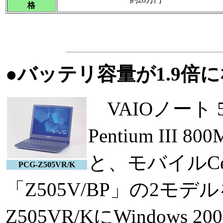
格
●バッテリ容量が1.9倍に
VAIOノート
Pentium III
と、モバイルCel
PCG-Z505VR/K
「Z505V/BP」の2モ
Z505VR/KにWindows 20