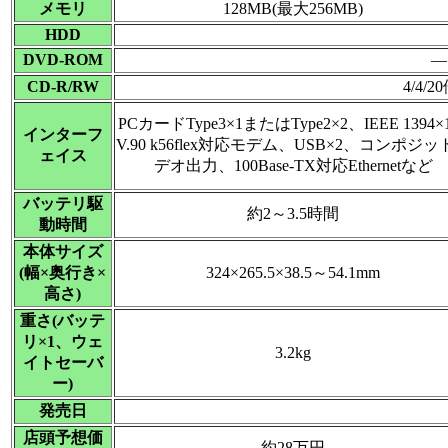
メモリ
128MB(最大256MB)
HDD
DVD-ROM
―
CD-R/RW
4/4/2
PCカードType3×1またはType2×2、IEEE 1394
インターフ
V.90 k56flex対応モデム、USB×2、コンポジ
ェイス
デオ出力、100Base-TX対応Ethernetなど
バッテリ駆
約2～3.5時間
動時間
本体サイズ
(幅×奥行き×
324×265.5×38.5～54.1mm
高さ)
重さ(バッテ
リ×1、ウェ
3.2kg
イトセーバ
ー)
発売日
店頭予想価
約28万円