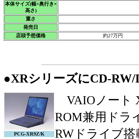
本体サイズ(幅×奥行き×
高さ)
重さ
発売日
店頭予想価格
約27万円
●XRシリーズにCD-RW
VAIOノート 
ROM兼用ドラ
RWドライブ搭
PCG-XR9Z/K