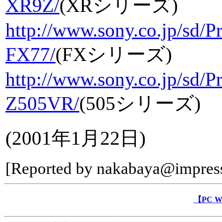
XR9Z/
(XRシリーズ)
http://www.sony.co.jp/sd
FX77/
(FXシリーズ)
http://www.sony.co.jp/sd
Z505VR/
(505シリーズ)
(2001年1月22日)
[Reported by nakabaya@impress
【PC 