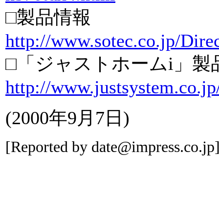
□製品情報
http://www.sotec.co.jp/Dire
□「ジャストホームi」製
http://www.justsystem.co.j
(2000年9月7日)
[Reported by date@impress.co.jp