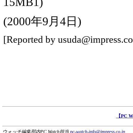
15MB1)
(2000年9月4日)
[Reported by usuda@impress.co
【PC 
ウォッチ編集部内PC Watch担当
pc-watch-info@impress.co.jp