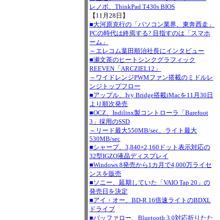
レノボ、ThinkPad T430s BIOS
【11月28日】
■大河原克行の「パソコン業界、東奔西走」
PCの時代は終焉する? 目指すのは「スマホ
ーム」
～エレコム葉田順治社長にインタビュー
■瀬文茶のヒートシンクグラフィック
REEVEN「ARCZIEL12」
～ワイドレンジPWMファン搭載のミドルレ
ンジトップフロー
■アップル、Ivy Bridge搭載iMacを11月30日
より順次発売
■OCZ、Indilinx製コントローラ「Barefoot
3」採用のSSD
～リード最大550MB/sec、ライト最大
530MB/sec
■シャープ、3,840×2,160ドット表示対応の
32型IGZO液晶ディスプレイ
■Windows 8発売から1カ月で4,000万ライセ
ンスを販売
■ソニー、延期していた「VAIO Tap 20」の
発売日を決定
■アイ・オー、BD-R 16倍速ライトのBDXL
ドライブ
■バッファロー、Bluetooth 3.0対応折りたた