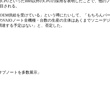
製CPUといったIntel以外のCPUの採用を表明したことで、他の
注目される。
OEM供給を受けている」という噂にたいして、「もちろんパ
のVAIOノート全機種・台数の生産の主体はあくまでソニーデ
調達する予定はない」と、否定した。
oe搭載サブノートを多数展示」