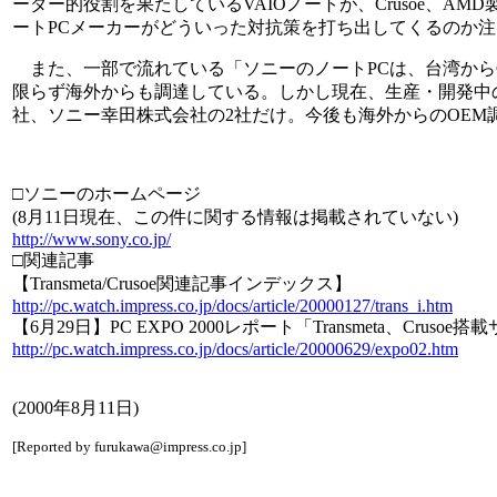
ーダー的役割を果たしているVAIOノートが、Crusoe、AMD
ートPCメーカーがどういった対抗策を打ち出してくるのか
また、一部で流れている「ソニーのノートPCは、台湾から
限らず海外からも調達している。しかし現在、生産・開発中
社、ソニー幸田株式会社の2社だけ。今後も海外からのOEM
□ソニーのホームページ
(8月11日現在、この件に関する情報は掲載されていない)
http://www.sony.co.jp/
□関連記事
【Transmeta/Crusoe関連記事インデックス】
http://pc.watch.impress.co.jp/docs/article/20000127/trans_i.htm
【6月29日】PC EXPO 2000レポート「Transmeta、Crus
http://pc.watch.impress.co.jp/docs/article/20000629/expo02.htm
(2000年8月11日)
[Reported by furukawa@impress.co.jp]