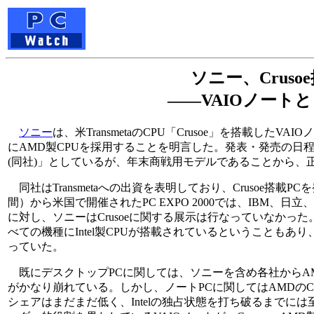
ソニー、Cruso
――VAIOノートと
ソニー
は、米TransmetaのCPU「Crusoe」を搭載したV
にAMD製CPUを採用することを明言した。発表・発売の日
(同社)」としているが、年末商戦用モデルであることから、
同社はTransmetaへの出資を表明しており、Crusoe搭載
間）から米国で開催されたPC EXPO 2000では、IBM、日立
に対し、ソニーはCrusoeに関する展示は行なっていなかった。
べての機種にIntel製CPUが搭載されているということもあり、
っていた。
既にデスクトップPCに関しては、ソニーを含め各社からAMD
がかなり崩れている。しかし、ノートPCに関してはAMDの
シェアはまだまだ低く、Intelの独占状態を打ち破るまでには