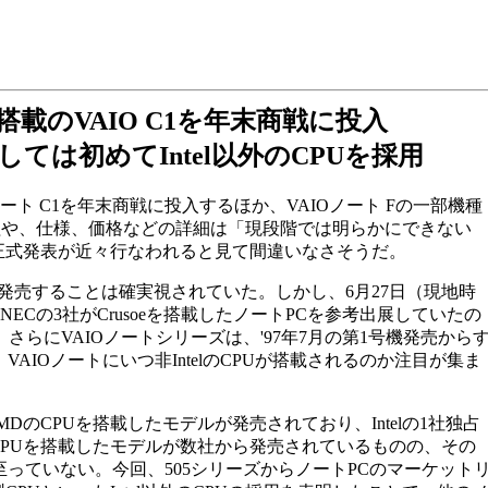
e搭載のVAIO C1を年末商戦に投入
しては初めてIntel以外のCPUを採用
AIOノート C1を年末商戦に投入するほか、VAIOノート Fの一部機種
程や、仕様、価格などの詳細は「現段階では明らかにできない
正式発表が近々行なわれると見て間違いなさそうだ。
PCを発売することは確実視されていた。しかし、6月27日（現地時
、NECの3社がCrusoeを搭載したノートPCを参考出展していたの
さらにVAIOノートシリーズは、'97年7月の第1号機発売から
VAIOノートにいつ非IntelのCPUが搭載されるのか注目が集ま
のCPUを搭載したモデルが発売されており、Intelの1社独占
CPUを搭載したモデルが数社から発売されているものの、その
至っていない。今回、505シリーズからノートPCのマーケット