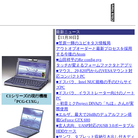
I
最新ニュース
【11月30日】
■笠原一輝のユビキタス情報局
アウトオブオーダーと最新プロセスを採用
する今後のAtom
■山田祥平のRe:config.sys
タッチが変えるフォームファクタとアプリ
■マウス、29,820円からのVESAマウント対
応コンパクトPC
■ドスパラ、Intel NUC規格の手のひらサイ
ズPC
■ドスパラ、イラストレーター向けのノート
す
C1シリーズの現行機種
PC
「PCG-C1XG」
～初音ミクProject DIVAの「ちほ」さんが実
際使用
■エルザ、最大で26dBのデュアルファン搭
載GeForce GTX 680
■玄人志向、UASP対応のUSB 3.0ポータブル
HDDケース
リ
■サンワ、タブレット収納引き出し付きディ