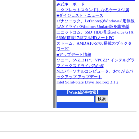
み式キーボード
～タブレットスタンドになるケース付属
■ダイジェスト・ニュース
パナソニック、Let'snoteのWindows 8用無線
LANドライバWindows Update版を非推奨
ユニットコム、SSD+HDD構成GeForce GTX
660M搭載17型フルHDノートPC
ストーム、AMD A10-5700搭載のブックタ
ワーPC
■アップデート情報
ソニー、SVZ1311*、VPCZ2* インテルグラ
フィックスドライバ(Win8)
NECパーソナルコンピュータ、おてがるバ
ックアップ アップデート
Intel Solid-State Drive Toolbox 3.1.2
【Watch記事検索】