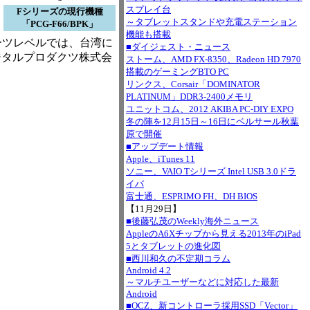
ノ
スプレイ台
Fシリーズの現行機種
～タブレットスタンドや充電ステーション
「PCG-F66/BPK」
機能も搭載
ーツレベルでは、台湾に
■ダイジェスト・ニュース
ジタルプロダクツ株式会
ストーム、AMD FX-8350、Radeon HD 7970
搭載のゲーミングBTO PC
リンクス、Corsair「DOMINATOR
PLATINUM」DDR3-2400メモリ
ユニットコム、2012 AKIBA PC-DIY EXPO
冬の陣を12月15日～16日にベルサール秋葉
原で開催
■アップデート情報
Apple、iTunes 11
ソニー、VAIO Tシリーズ Intel USB 3.0ドラ
イバ
富士通、ESPRIMO FH、DH BIOS
【11月29日】
■後藤弘茂のWeekly海外ニュース
AppleのA6Xチップから見える2013年のiPad
5とタブレットの進化図
■西川和久の不定期コラム
Android 4.2
～マルチユーザーなどに対応した最新
Android
■OCZ、新コントローラ採用SSD「Vector」