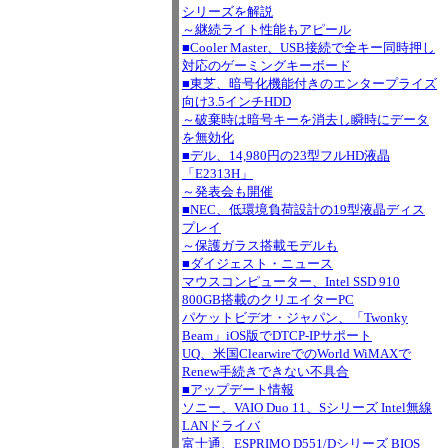
シリーズを解説
～継続ライト性能もアピール
■Cooler Master、USB接続で全キー同時押し
対応のゲーミングキーボード
■東芝、暗号化機能付きのエンタープライズ
向け3.5インチHDD
～破棄時は暗号キーを消去し瞬時にデータ
を無効化
■デル、14,980円の23型フルHD液晶
「E2313H」
～発表会も開催
■NEC、低環境負荷設計の19型液晶ディス
プレイ
～保護ガラス搭載モデルも
■ダイジェスト・ニュース
マウスコンピューター、Intel SSD 910
800GB搭載のクリエイターPC
パケットビデオ・ジャパン、「Twonky
Beam」iOS版でDTCP-IPサポート
UQ、米国ClearwireでのWorld WiMAXで
Renew手続きできない不具合
■アップデート情報
ソニー、VAIO Duo 11、Sシリーズ Intel無線
LANドライバ
富士通、ESPRIMO D551/Dシリーズ BIOS