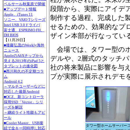
ベルサール秋葉原で開催
段階から、実際にアイデ
■アップデート情報
Apple、iTunes 11
制作する過程、完成した
ソニー、VAIO Tシリーズ
Intel USB 3.0ドライバ
せるための、効果的なプ
富士通、ESPRIMO FH、
ザイン本部が行なってい
DH BIOS
【11月29日】
■後藤弘茂のWeekly海外
会場では、タワー型のホ
ニュース
AppleのA6Xチップから
デルや、2層式のタッチ
見える2013年のiPad 5と
社の将来製品に影響を与
タブレットの進化図
■西川和久の不定期コラ
プが実際に展示されデモ
ム
Android 4.2
～マルチユーザーなどに
対応した最新Android
■OCZ、新コントローラ
採用SSD「Vector」シリ
ーズを解説
～継続ライト性能もアピ
ール
■Cooler Master、USB接
タワー型ホームサーバー
続で全キー同時押し対応