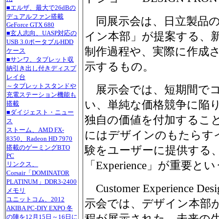
■エルザ、最大で26dBの
デュアルファン搭載
同展示会は、日立製品の
GeForce GTX 680
■玄人志向、UASP対応の
イン本部」が提案する、
USB 3.0ポータブルHDD
制作過程や、実際に作成
ケース
■サンワ、タブレット収
示するもの。
納引き出し付きディスプ
レイ台
～タブレットスタンドや
展示会では、短期間でコ
充電ステーション機能も
い、単純な価格競争に陥
搭載
■ダイジェスト・ニュー
独自の価値を付加するこ
ス
ストーム、AMD FX-
にはデザインのもたらす
8350、Radeon HD 7970
搭載のゲーミングBTO
験をユーザーに提供する
PC
「Experience」が重要と
リンクス、
Corsair「DOMINATOR
PLATINUM」DDR3-2400
Customer Experienc
メモリ
ユニットコム、2012
示会では、デザイン本部
AKIBA PC-DIY EXPO 冬
程が展示された。未来の
の陣を12月15日～16日に