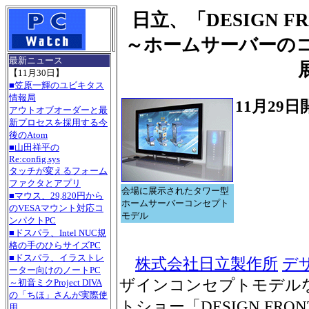
日立、「DESIGN FR
～ホームサーバーの
最新ニュース
【11月30日】
■笠原一輝のユビキタス
情報局
11月29日
アウトオブオーダーと最
新プロセスを採用する今
後のAtom
■山田祥平の
Re:config.sys
タッチが変えるフォーム
ファクタとアプリ
会場に展示されたタワー型
■マウス、29,820円から
ホームサーバーコンセプト
のVESAマウント対応コ
モデル
ンパクトPC
■ドスパラ、Intel NUC規
格の手のひらサイズPC
■ドスパラ、イラストレ
株式会社日立製作所
デ
ーター向けのノートPC
ザインコンセプトモデル
～初音ミクProject DIVA
の「ちほ」さんが実際使
トショー「DESIGN FRON
用