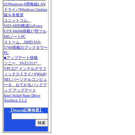
のWindows 8用無線LAN
ドライバWindows Update
版を非推奨
ユニットコム、
SSD+HDD構成GeForce
GTX 660M搭載17型フル
HDノートPC
ストーム、AMD A10-
5700搭載のブックタワー
PC
■アップデート情報
ソニー、SVZ1311*、
VPCZ2* インテルグラフ
ィックスドライバ(Win8)
NECパーソナルコンピュ
ータ、おてがるバックア
ップ アップデート
Intel Solid-State Drive
Toolbox 3.1.2
【Watch記事検索】