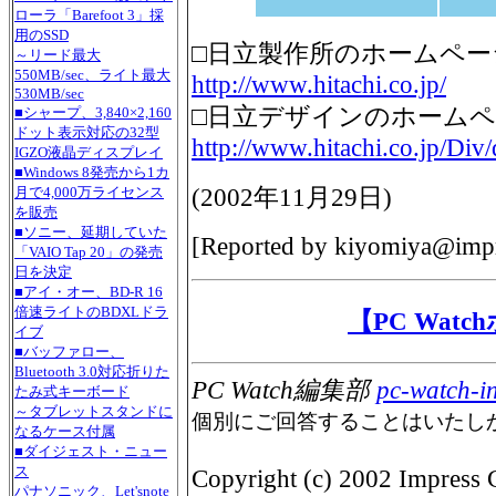
ローラ「Barefoot 3」採
用のSSD
□日立製作所のホームペー
～リード最大
550MB/sec、ライト最大
http://www.hitachi.co.jp/
530MB/sec
□日立デザインのホーム
■シャープ、3,840×2,160
ドット表示対応の32型
http://www.hitachi.co.jp/Div/
IGZO液晶ディスプレイ
■Windows 8発売から1カ
(
2002年11月29日
)
月で4,000万ライセンス
を販売
■ソニー、延期していた
[Reported by
kiyomiya@impr
「VAIO Tap 20」の発売
日を決定
■アイ・オー、BD-R 16
倍速ライトのBDXLドラ
【PC Wat
イブ
■バッファロー、
Bluetooth 3.0対応折りた
PC Watch編集部
pc-watch-i
たみ式キーボード
～タブレットスタンドに
個別にご回答することはいたし
なるケース付属
■ダイジェスト・ニュー
ス
Copyright (c) 2002 Impress C
パナソニック、Let'snote