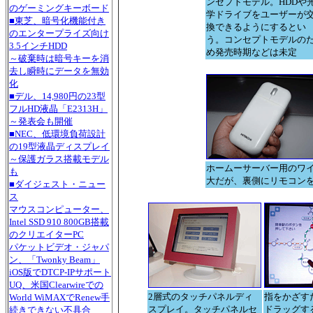
ンセプトモデル。HDDや
のゲーミングキーボード
学ドライブをユーザーが
■東芝、暗号化機能付き
換できるようにするとい
のエンタープライズ向け
う。コンセプトモデルの
3.5インチHDD
め発売時期などは未定
～破棄時は暗号キーを消
去し瞬時にデータを無効
化
■デル、14,980円の23型
フルHD液晶「E2313H」
～発表会も開催
■NEC、低環境負荷設計
の19型液晶ディスプレイ
～保護ガラス搭載モデル
ホームーサーバー用のワ
も
大だが、裏側にリモコン
■ダイジェスト・ニュー
ス
マウスコンピューター、
Intel SSD 910 800GB搭載
のクリエイターPC
パケットビデオ・ジャパ
ン、「Twonky Beam」
iOS版でDTCP-IPサポート
UQ、米国Clearwireでの
2層式のタッチパネルディ
指をかざす
World WiMAXでRenew手
スプレイ。タッチパネルセ
ドラッグす
続きできない不具合