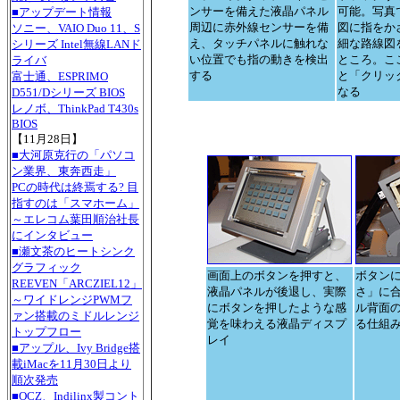
ンサーを備えた液晶パネル
可能。写真
■アップデート情報
周辺に赤外線センサーを備
図に指をか
ソニー、VAIO Duo 11、S
え、タッチパネルに触れな
細な路線図
シリーズ Intel無線LANド
い位置でも指の動きを検出
ところ。こ
ライバ
する
と「クリッ
富士通、ESPRIMO
なる
D551/Dシリーズ BIOS
レノボ、ThinkPad T430s
BIOS
【11月28日】
■大河原克行の「パソコ
ン業界、東奔西走」
PCの時代は終焉する? 目
指すのは「スマホーム」
～エレコム葉田順治社長
にインタビュー
■瀬文茶のヒートシンク
グラフィック
画面上のボタンを押すと、
ボタン
REEVEN「ARCZIEL12」
液晶パネルが後退し、実際
さ」に
～ワイドレンジPWMフ
にボタンを押したような感
ル背面
ァン搭載のミドルレンジ
覚を味わえる液晶ディスプ
る仕組
トップフロー
レイ
■アップル、Ivy Bridge搭
載iMacを11月30日より
順次発売
■OCZ、Indilinx製コント