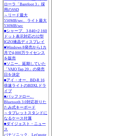
ローラ「Barefoot 3」採
用のSSD
～リード最大
550MB/sec、ライト最大
530MB/sec
■シャープ、3,840×2,160
ドット表示対応の32型
IGZO液晶ディスプレイ
■Windows 8発売から1カ
月で4,000万ライセンス
を販売
■ソニー、延期していた
「VAIO Tap 20」の発売
日を決定
■アイ・オー、BD-R 16
倍速ライトのBDXLドラ
イブ
■バッファロー、
Bluetooth 3.0対応折りた
たみ式キーボード
～タブレットスタンドに
なるケース付属
■ダイジェスト・ニュー
ス
パナソニック、Let'snote