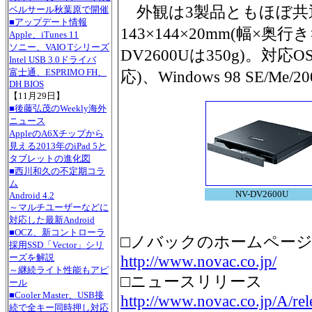
外観は3製品ともほぼ共
ベルサール秋葉原で開催
■アップデート情報
143×144×20mm(幅×奥行
Apple、iTunes 11
ソニー、VAIO Tシリーズ
DV2600Uは350g)。対応OSは
Intel USB 3.0ドライバ
富士通、ESPRIMO FH、
応)、Windows 98 SE/Me/2
DH BIOS
【11月29日】
■後藤弘茂のWeekly海外
ニュース
AppleのA6Xチップから
見える2013年のiPad 5と
タブレットの進化図
■西川和久の不定期コラ
ム
NV-DV2600U
Android 4.2
～マルチユーザーなどに
対応した最新Android
■OCZ、新コントローラ
□ノバックのホームペー
採用SSD「Vector」シリ
ーズを解説
http://www.novac.co.jp/
～継続ライト性能もアピ
□ニュースリリース
ール
■Cooler Master、USB接
http://www.novac.co.jp/A/rel
続で全キー同時押し対応