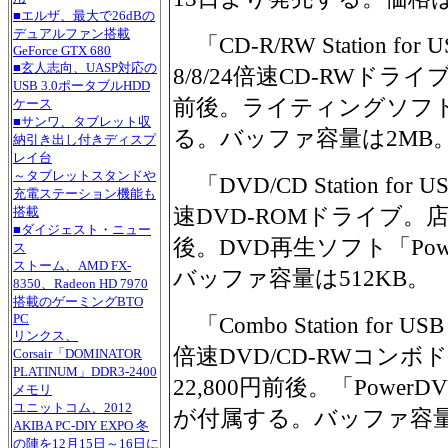
■エルザ、最大で26dBの
デュアルファン搭載
「CD-R/RW Station for
GeForce GTX 680
■玄人志向、UASP対応の
8/8/24倍速CD-RWドラ
USB 3.0ポータブルHDD
前後。ライティングソフト「W
ケース
■サンワ、タブレット収
る。バッファ容量は2MB
納引き出し付きディスプ
レイ台
～タブレットスタンドや
「DVD/CD Station for 
充電ステーション機能も
速DVD-ROMドライブ。店
搭載
■ダイジェスト・ニュー
後。DVD再生ソフト「Pow
ス
ストーム、AMD FX-
バッファ容量は512KB。
8350、Radeon HD 7970
搭載のゲーミングBTO
PC
「Combo Station for USB
リンクス、
倍速DVD/CD-RWコン
Corsair「DOMINATOR
PLATINUM」DDR3-2400
22,800円前後。「PowerDV
メモリ
ユニットコム、2012
が付属する。バッファ容量
AKIBA PC-DIY EXPO 冬
の陣を12月15日～16日に