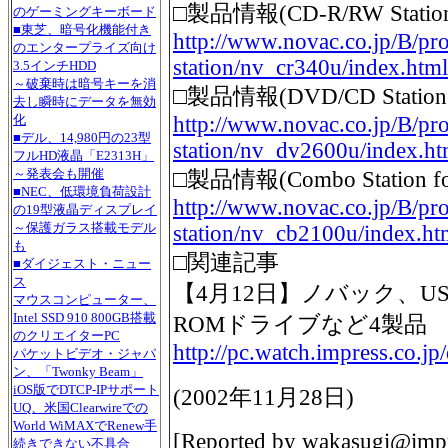
□製品情報(CD-R/RW Station 
のゲーミングキーボード
■東芝、暗号化機能付き
http://www.novac.co.jp/B/pr
のエンタープライズ向け
station/nv_cr340u/index.html
3.5インチHDD
～破棄時は暗号キーを消
□製品情報(DVD/CD Station 
去し瞬時にデータを無効
http://www.novac.co.jp/B/pr
化
■デル、14,980円の23型
station/nv_dv2600u/index.ht
フルHD液晶「E2313H」
～発表会も開催
□製品情報(Combo Station fo
■NEC、低環境負荷設計
http://www.novac.co.jp/B/pr
の19型液晶ディスプレイ
～保護ガラス搭載モデル
station/nv_cb2100u/index.ht
も
□関連記事
■ダイジェスト・ニュー
ス
【4月12日】ノバック、US
マウスコンピューター、
Intel SSD 910 800GB搭載
ROMドライブなど4製品
のクリエイターPC
http://pc.watch.impress.co.j
パケットビデオ・ジャパ
ン、「Twonky Beam」
iOS版でDTCP-IPサポート
(
2002年11月28日
)
UQ、米国Clearwireでの
World WiMAXでRenew手
[Reported by
wakasugi@impr
続きできない不具合