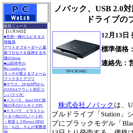
ノバック、USB 2.0
ドライブの
最新ニュース
【11月30日】
12月13日
■笠原一輝のユビキタス
情報局
アウトオブオーダーと最
標準価格
新プロセスを採用する今
後のAtom
連絡先：
■山田祥平の
Re:config.sys
Tel.03
NV-CR340U
タッチが変えるフォーム
ファクタとアプリ
■マウス、29,820円から
のVESAマウント対応コ
ンパクトPC
■ドスパラ、Intel NUC規
株式会社ノバック
は、U
格の手のひらサイズPC
■ドスパラ、イラストレ
ブルドライブ「Statio
ーター向けのノートPC
～初音ミクProject DIVA
プにブラックモデル「Black 
の「ちほ」さんが実際使
13日より発売する。価格
用