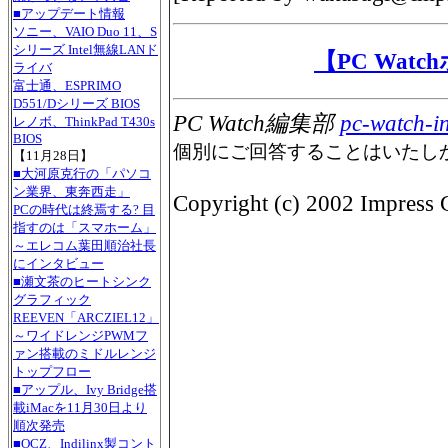
■アップデート情報
ソニー、VAIO Duo 11、S
シリーズ Intel無線LANド
【PC Wat
ライバ
富士通、ESPRIMO
D551/Dシリーズ BIOS
PC Watch編集部
pc-watch-i
レノボ、ThinkPad T430s
BIOS
個別にご回答することはいたし
【11月28日】
■大河原克行の「パソコ
ン業界、東奔西走」
Copyright (c) 2002 Impress C
PCの時代は終焉する? 目
指すのは「スマホーム」
～エレコム葉田順治社長
にインタビュー
■瀬文茶のヒートシンク
グラフィック
REEVEN「ARCZIEL12」
～ワイドレンジPWMフ
ァン搭載のミドルレンジ
トップフロー
■アップル、Ivy Bridge搭
載iMacを11月30日より
順次発売
■OCZ、Indilinx製コント