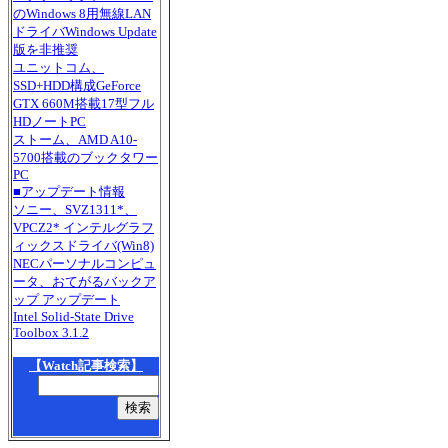
のWindows 8用無線LAN
ドライバWindows Update
版を非推奨
ユニットコム、
SSD+HDD構成GeForce
GTX 660M搭載17型フル
HDノートPC
ストーム、AMD A10-
5700搭載のブックタワー
PC
■アップデート情報
ソニー、SVZ1311*、
VPCZ2* インテルグラフ
ィックスドライバ(Win8)
NECパーソナルコンピュ
ータ、おてがるバックア
ップ アップデート
Intel Solid-State Drive
Toolbox 3.1.2
【Watch記事検索】