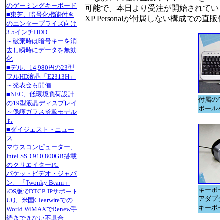
のゲーミングキーボード
可能で、本日より受注が開始されている。Pent
■東芝、暗号化機能付き
XP Personalが付属しない構成での直販
のエンタープライズ向け
3.5インチHDD
～破棄時は暗号キーを消
去し瞬時にデータを無効
化
■デル、14,980円の23型
フルHD液晶「E2313H」
～発表会も開催
■NEC、低環境負荷設計
付属の
の19型液晶ディスプレイ
ボール
～保護ガラス搭載モデル
も
■ダイジェスト・ニュー
ス
マウスコンピューター、
Intel SSD 910 800GB搭載
のクリエイターPC
パケットビデオ・ジャパ
ン、「Twonky Beam」
キーボ
iOS版でDTCP-IPサポート
アダプ
UQ、米国Clearwireでの
キーボ
World WiMAXでRenew手
続きできない不具合