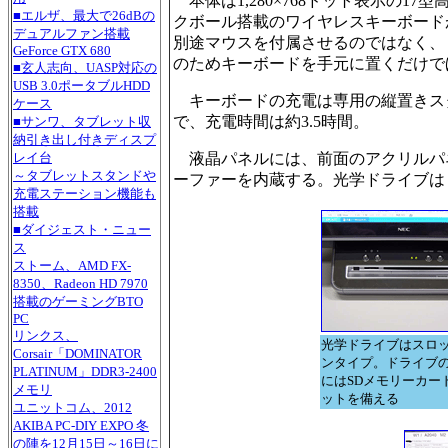
本体は1,280×768ドット表示の1
■エルザ、最大で26dBの
クボール搭載のワイヤレスキーボード
デュアルファン搭載
別途マウスを付属させるのではなく、
GeForce GTX 680
のためキーボードを手元に置くだけで
■玄人志向、UASP対応の
USB 3.0ポータブルHDD
キーボードの充電は専用の縦置きスタ
ケース
で、充電時間は約3.5時間。
■サンワ、タブレット収
納引き出し付きディスプ
液晶パネルには、前面のアクリルパネ
レイ台
～タブレットスタンドや
ーファーを内蔵する。光学ドライブは
充電ステーション機能も
搭載
■ダイジェスト・ニュー
ス
ストーム、AMD FX-
8350、Radeon HD 7970
搭載のゲーミングBTO
PC
リンクス、
光学ドライブはスロ
Corsair「DOMINATOR
ンタイプ。ドライブ
PLATINUM」DDR3-2400
にはSDメモリーカー
メモリ
ットを備える
ユニットコム、2012
AKIBA PC-DIY EXPO 冬
の陣を12月15日～16日に