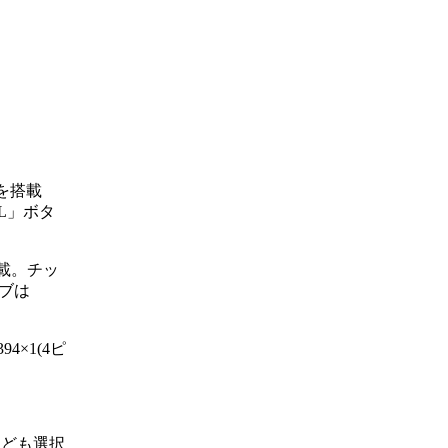
を搭載
L」ボタ
を搭載。チッ
イブは
4×1(4ピ
ルなども選択