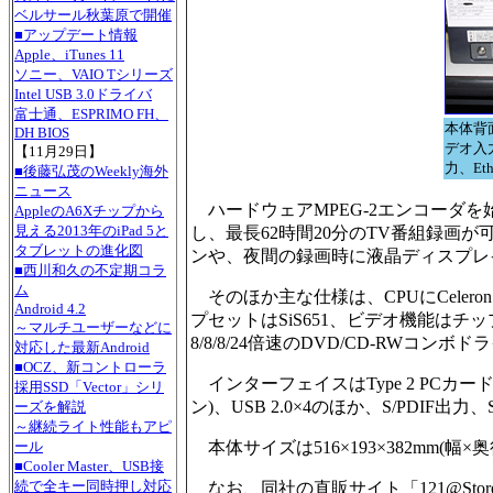
ベルサール秋葉原で開催
■アップデート情報
Apple、iTunes 11
ソニー、VAIO Tシリーズ
Intel USB 3.0ドライバ
富士通、ESPRIMO FH、
本体背
DH BIOS
デオ入
【11月29日】
力、Et
■後藤弘茂のWeekly海外
ニュース
ハードウェアMPEG-2エンコーダを
AppleのA6Xチップから
見える2013年のiPad 5と
し、最長62時間20分のTV番組録画が
タブレットの進化図
ンや、夜間の録画時に液晶ディスプレイ
■西川和久の不定期コラ
ム
そのほか主な仕様は、CPUにCeleron 1
Android 4.2
プセットはSiS651、ビデオ機能はチ
～マルチユーザーなどに
8/8/8/24倍速のDVD/CD-RWコンボ
対応した最新Android
■OCZ、新コントローラ
インターフェイスはType 2 PCカードスロ
採用SSD「Vector」シリ
ン)、USB 2.0×4のほか、S/PDI
ーズを解説
～継続ライト性能もアピ
本体サイズは516×193×382mm(幅×奥行
ール
■Cooler Master、USB接
続で全キー同時押し対応
なお、同社の直販サイト「121@Store