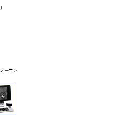
」
はオープン