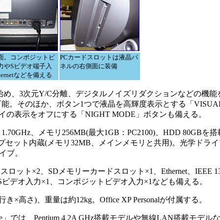
面。コンポジットビ
PCカードスロットは液晶パ
力やSビデオ端子入
ネルの右側面に装備
hernetなどを備える
始め、3次元Y/C分離、デジタルノイズリダクションなどの機能
可能。そのほか、ボタン1つで液晶を高輝度表示とする「VISUA
の表示をオフにする「NIGHT MODE」ボタンも備える。
.70GHz、メモリ256MB(最大1GB：PC2100)、HDD 80GB
ップセット内蔵(メモリ32MB、メインメモリと共用)。光学ドラ
ドライブ。
ット×2、SDメモリーカードスロット×1、Ethernet、IEEE 139
F出力、Sビデオ入力×1、コンポジットビデオ入力×1なども備える。
き×高さ)、重量は約12kg。Office XP Personalが付属する。
」では、Pentium 4 2A GHz搭載モデルや無線LAN搭載モデ