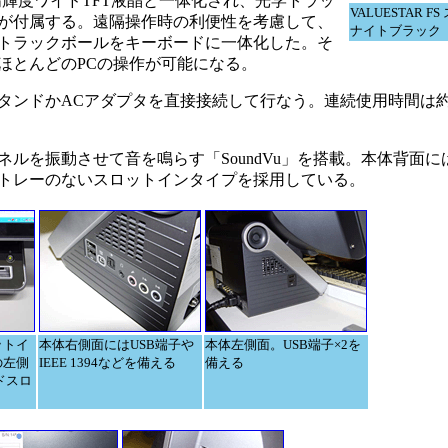
7型高輝度ワイドTFT液晶と一体化され、光学トラッ
VALUESTAR F
が付属する。遠隔操作時の利便性を考慮して、
ナイトブラック
トラックボールをキーボードに一体化した。そ
ほとんどのPCの操作が可能になる。
ンドかACアダプタを直接接続して行なう。連続使用時間は約
ルを振動させて音を鳴らす「SoundVu」を搭載。本体背面に
トレーのないスロットインタイプを採用している。
ットイ
本体右側面にはUSB端子や
本体左側面。USB端子×2を
の左側
IEEE 1394などを備える
備える
ドスロ