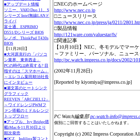
□NECのホームページ
■アップデート情報
http://www.nec.co.jp
ソニー、VAIO Duo 11、S
シリーズ Intel無線LANド
□ニュースリリース
ライバ
http://www.nec.co.jp/press/ja/0211/2801.ht
富士通、ESPRIMO
□製品情報
D551/Dシリーズ BIOS
http://121ware.com/valuestar/fs/
レノボ、ThinkPad T430s
□関連記事
BIOS
【10月10日】NEC、冬モデルでマー
【11月28日】
～ファミリー、パーソナル、ニュース
■大河原克行の「パソコ
http://pc.watch.impress.co.jp/docs/2002/10
ン業界、東奔西走」
PCの時代は終焉する? 目
(
2002年11月28日
)
指すのは「スマホーム」
～エレコム葉田順治社長
[Reported by
kiyomiya@impress.co.jp
]
にインタビュー
■瀬文茶のヒートシンク
グラフィック
REEVEN「ARCZIEL12」
～ワイドレンジPWMフ
ァン搭載のミドルレンジ
トップフロー
PC Watch編集部
pc-watch-info@impress.c
■アップル、Ivy Bridge搭
個別にご回答することはいたしかねます。
載iMacを11月30日より
順次発売
Copyright (c) 2002 Impress Corporation All 
■OCZ、Indilinx製コント