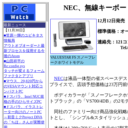
NEC、無線キーボード
12月12日発売
最新ニュース
【11月30日】
標準価格：オ
■笠原一輝のユビキタス
情報局
連絡先：121
アウトオブオーダーと最
Tel.0120
新プロセスを採用する今
後のAtom
VALUESTAR FS スノーフレ
■山田祥平の
ークホワイトモデル
Re:config.sys
タッチが変えるフォーム
ファクタとアプリ
NEC
は液晶一体型の省スペースデスクト
■マウス、29,820円から
プライスで、店頭予想価格は23万円前後の見込
のVESAマウント対応コ
ンパクトPC
ボディカラーが「スノーフレークホワイ
■ドスパラ、Intel NUC規
トブラック」の「VS700/4DB」の
格の手のひらサイズPC
■ドスパラ、イラストレ
同社のファミリー向け商品強化戦略
ーター向けのノートPC
～初音ミクProject DIVA
トとし、「シンプル&スタイリッシュ
の「ちほ」さんが実際使
用