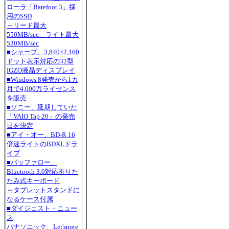
ローラ「Barefoot 3」採
用のSSD
～リード最大
550MB/sec、ライト最大
530MB/sec
■シャープ、3,840×2,160
ドット表示対応の32型
IGZO液晶ディスプレイ
■Windows 8発売から1カ
月で4,000万ライセンス
を販売
■ソニー、延期していた
「VAIO Tap 20」の発売
日を決定
■アイ・オー、BD-R 16
倍速ライトのBDXLドラ
イブ
■バッファロー、
Bluetooth 3.0対応折りた
たみ式キーボード
～タブレットスタンドに
なるケース付属
■ダイジェスト・ニュー
ス
パナソニック、Let'snote