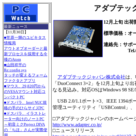
アダプテック、 
12月上旬 出荷
最新ニュース
【11月30日】
標準価格：オ
■笠原一輝のユビキタス
情報局
連絡先：サポ
アウトオブオーダーと最
Tel.03-5
新プロセスを採用する今
後のAtom
■山田祥平の
Re:config.sys
タッチが変えるフォーム
アダプテックジャパン株式会社
は、
ファクタとアプリ
「DuoConnect 3+2」を12月
■マウス、29,820円から
なる見込み。対応OSはWindows 98 SE/M
のVESAマウント対応コ
ンパクトPC
USB 2.0/1.1ポート×3、IEEE 
■ドスパラ、Intel NUC規
管理ユーティリティ「USBControl」
格の手のひらサイズPC
■ドスパラ、イラストレ
□アダプテックジャパンのホームペー
ーター向けのノートPC
http://www.adaptec.co.jp/
～初音ミクProject DIVA
の「ちほ」さんが実際使
□ニュースリリース
用