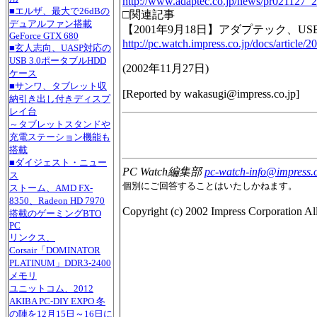
http://www.adaptec.co.jp/news/pr021127_2
■エルザ、最大で26dBの
□関連記事
デュアルファン搭載
【2001年9月18日】アダプテック、USB 2
GeForce GTX 680
http://pc.watch.impress.co.jp/docs/article
■玄人志向、UASP対応の
USB 3.0ポータブルHDD
(
2002年11月27日
)
ケース
■サンワ、タブレット収
[Reported by
wakasugi@impress.co.jp
]
納引き出し付きディスプ
レイ台
～タブレットスタンドや
充電ステーション機能も
搭載
■ダイジェスト・ニュー
PC Watch編集部
pc-watch-info@impress.c
ス
個別にご回答することはいたしかねます。
ストーム、AMD FX-
8350、Radeon HD 7970
Copyright (c) 2002 Impress Corporation All 
搭載のゲーミングBTO
PC
リンクス、
Corsair「DOMINATOR
PLATINUM」DDR3-2400
メモリ
ユニットコム、2012
AKIBA PC-DIY EXPO 冬
の陣を12月15日～16日に