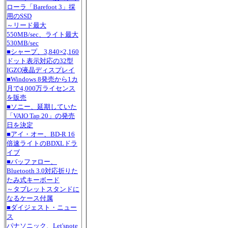
ローラ「Barefoot 3」採
用のSSD
～リード最大
550MB/sec、ライト最大
530MB/sec
■シャープ、3,840×2,160
ドット表示対応の32型
IGZO液晶ディスプレイ
■Windows 8発売から1カ
月で4,000万ライセンス
を販売
■ソニー、延期していた
「VAIO Tap 20」の発売
日を決定
■アイ・オー、BD-R 16
倍速ライトのBDXLドラ
イブ
■バッファロー、
Bluetooth 3.0対応折りた
たみ式キーボード
～タブレットスタンドに
なるケース付属
■ダイジェスト・ニュー
ス
パナソニック、Let'snote