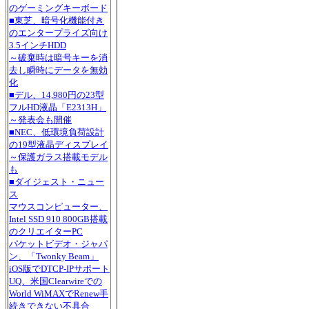
のゲーミングキーボード
■東芝、暗号化機能付き
のエンタープライズ向け
3.5インチHDD
～破棄時は暗号キーを消
去し瞬時にデータを無効
化
■デル、14,980円の23型
フルHD液晶「E2313H」
～発表会も開催
■NEC、低環境負荷設計
の19型液晶ディスプレイ
～保護ガラス搭載モデル
も
■ダイジェスト・ニュー
ス
マウスコンピューター、
Intel SSD 910 800GB搭載
のクリエイターPC
パケットビデオ・ジャパ
ン、「Twonky Beam」
iOS版でDTCP-IPサポート
UQ、米国Clearwireでの
World WiMAXでRenew手
続きできない不具合