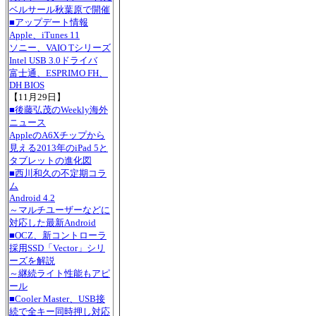
ベルサール秋葉原で開催
■アップデート情報
Apple、iTunes 11
ソニー、VAIO Tシリーズ
Intel USB 3.0ドライバ
富士通、ESPRIMO FH、
DH BIOS
【11月29日】
■後藤弘茂のWeekly海外
ニュース
AppleのA6Xチップから
見える2013年のiPad 5と
タブレットの進化図
■西川和久の不定期コラ
ム
Android 4.2
～マルチユーザーなどに
対応した最新Android
■OCZ、新コントローラ
採用SSD「Vector」シリ
ーズを解説
～継続ライト性能もアピ
ール
■Cooler Master、USB接
続で全キー同時押し対応