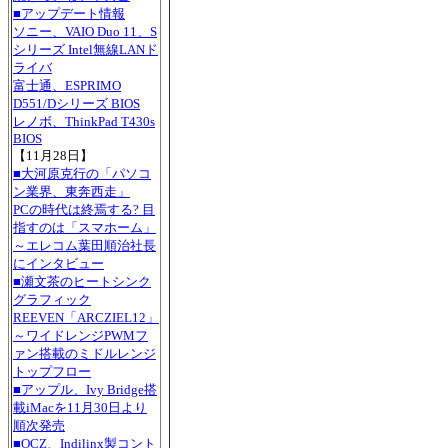
■アップデート情報
ソニー、VAIO Duo 11、S
シリーズ Intel無線LANド
ライバ
富士通、ESPRIMO
D551/Dシリーズ BIOS
レノボ、ThinkPad T430s
BIOS
【11月28日】
■大河原克行の「パソコ
ン業界、東奔西走」
PCの時代は終焉する? 目
指すのは「スマホーム」
～エレコム葉田順治社長
にインタビュー
■瀬文茶のヒートシンク
グラフィック
REEVEN「ARCZIEL12」
～ワイドレンジPWMフ
ァン搭載のミドルレンジ
トップフロー
■アップル、Ivy Bridge搭
載iMacを11月30日より
順次発売
■OCZ、Indilinx製コント