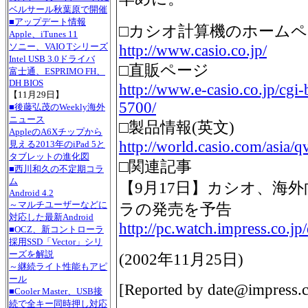
ベルサール秋葉原で開催
■アップデート情報
□カシオ計算機のホーム
Apple、iTunes 11
ソニー、VAIO Tシリーズ
http://www.casio.co.jp/
Intel USB 3.0ドライバ
□直販ページ
富士通、ESPRIMO FH、
DH BIOS
http://www.e-casio.co.jp/cgi
【11月29日】
5700/
■後藤弘茂のWeekly海外
ニュース
□製品情報(英文)
AppleのA6Xチップから
http://world.casio.com/asia/
見える2013年のiPad 5と
タブレットの進化図
□関連記事
■西川和久の不定期コラ
ム
【9月17日】カシオ、海外
Android 4.2
～マルチユーザーなどに
ラの発売を予告
対応した最新Android
http://pc.watch.impress.co.j
■OCZ、新コントローラ
採用SSD「Vector」シリ
ーズを解説
(
2002年11月25日
)
～継続ライト性能もアピ
ール
[Reported by
date@impress.c
■Cooler Master、USB接
続で全キー同時押し対応