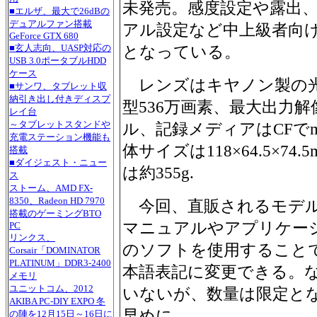
未発売。感度設定や露出
■エルザ、最大で26dBの
デュアルファン搭載
アル設定など中上級者向
GeForce GTX 680
■玄人志向、UASP対応の
となっている。
USB 3.0ポータブルHDD
ケース
レンズはキヤノン製の光学3
■サンワ、タブレット収
納引き出し付きディスプ
型536万画素、最大出力解像度
レイ台
～タブレットスタンドや
ル、記録メディアはCFでmi
充電ステーション機能も
体サイズは118×64.5×74
搭載
■ダイジェスト・ニュー
は約355g.
ス
ストーム、AMD FX-
8350、Radeon HD 7970
今回、直販されるモデル
搭載のゲーミングBTO
マニュアルやアプリケー
PC
リンクス、
のソフトを使用すること
Corsair「DOMINATOR
PLATINUM」DDR3-2400
本語表記に変更できる。
メモリ
ユニットコム、2012
いないが、数量は限定と
AKIBA PC-DIY EXPO 冬
早めに。
の陣を12月15日～16日に