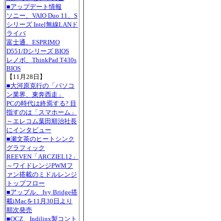
■アップデート情報
ソニー、VAIO Duo 11、S
シリーズ Intel無線LANド
ライバ
富士通、ESPRIMO
D551/Dシリーズ BIOS
レノボ、ThinkPad T430s
BIOS
【11月28日】
■大河原克行の「パソコ
ン業界、東奔西走」
PCの時代は終焉する? 目
指すのは「スマホーム」
～エレコム葉田順治社長
にインタビュー
■瀬文茶のヒートシンク
グラフィック
REEVEN「ARCZIEL12」
～ワイドレンジPWMフ
ァン搭載のミドルレンジ
トップフロー
■アップル、Ivy Bridge搭
載iMacを11月30日より
順次発売
■OCZ、Indilinx製コント