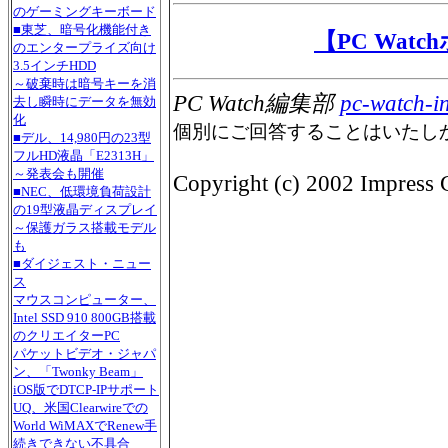
のゲーミングキーボード
■東芝、暗号化機能付き
【PC Wat
のエンタープライズ向け
3.5インチHDD
～破棄時は暗号キーを消
PC Watch編集部
pc-watch-i
去し瞬時にデータを無効
化
個別にご回答することはいたし
■デル、14,980円の23型
フルHD液晶「E2313H」
～発表会も開催
Copyright (c) 2002 Impress C
■NEC、低環境負荷設計
の19型液晶ディスプレイ
～保護ガラス搭載モデル
も
■ダイジェスト・ニュー
ス
マウスコンピューター、
Intel SSD 910 800GB搭載
のクリエイターPC
パケットビデオ・ジャパ
ン、「Twonky Beam」
iOS版でDTCP-IPサポート
UQ、米国Clearwireでの
World WiMAXでRenew手
続きできない不具合