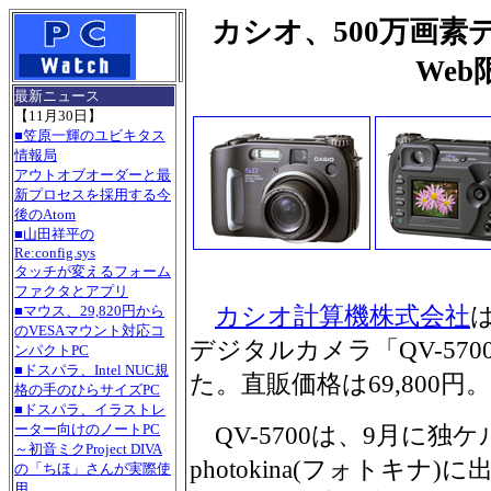
カシオ、500万画素デ
Web
最新ニュース
【11月30日】
■笠原一輝のユビキタス
情報局
アウトオブオーダーと最
新プロセスを採用する今
後のAtom
■山田祥平の
Re:config.sys
タッチが変えるフォーム
ファクタとアプリ
カシオ計算機株式会社
■マウス、29,820円から
のVESAマウント対応コ
デジタルカメラ「QV-57
ンパクトPC
■ドスパラ、Intel NUC規
た。直販価格は69,800円。
格の手のひらサイズPC
■ドスパラ、イラストレ
ーター向けのノートPC
QV-5700は、9月に独
～初音ミクProject DIVA
photokina(フォトキ
の「ちほ」さんが実際使
用