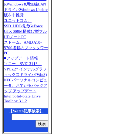
のWindows 8用無線LAN
ドライバWindows Update
版を非推奨
ユニットコム、
SSD+HDD構成GeForce
GTX 660M搭載17型フル
HDノートPC
ストーム、AMD A10-
5700搭載のブックタワー
PC
■アップデート情報
ソニー、SVZ1311*、
VPCZ2* インテルグラフ
ィックスドライバ(Win8)
NECパーソナルコンピュ
ータ、おてがるバックア
ップ アップデート
Intel Solid-State Drive
Toolbox 3.1.2
【Watch記事検索】