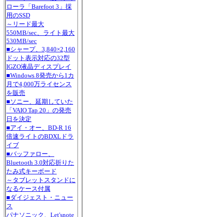
ローラ「Barefoot 3」採
用のSSD
～リード最大
550MB/sec、ライト最大
530MB/sec
■シャープ、3,840×2,160
ドット表示対応の32型
IGZO液晶ディスプレイ
■Windows 8発売から1カ
月で4,000万ライセンス
を販売
■ソニー、延期していた
「VAIO Tap 20」の発売
日を決定
■アイ・オー、BD-R 16
倍速ライトのBDXLドラ
イブ
■バッファロー、
Bluetooth 3.0対応折りた
たみ式キーボード
～タブレットスタンドに
なるケース付属
■ダイジェスト・ニュー
ス
パナソニック、Let'snote