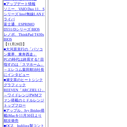
■アップデート情報
ソニー、VAIO Duo 11、S
シリーズ Intel無線LANド
ライバ
富士通、ESPRIMO
D551/Dシリーズ BIOS
レノボ、ThinkPad T430s
BIOS
【11月28日】
■大河原克行の「パソコ
ン業界、東奔西走」
PCの時代は終焉する? 目
指すのは「スマホーム」
～エレコム葉田順治社長
にインタビュー
■瀬文茶のヒートシンク
グラフィック
REEVEN「ARCZIEL12」
～ワイドレンジPWMフ
ァン搭載のミドルレンジ
トップフロー
■アップル、Ivy Bridge搭
載iMacを11月30日より
順次発売
■OCZ、Indilinx製コント