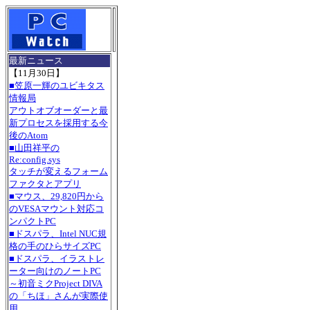
最新ニュース
【11月30日】
■笠原一輝のユビキタス
情報局
アウトオブオーダーと最
新プロセスを採用する今
後のAtom
■山田祥平の
Re:config.sys
タッチが変えるフォーム
ファクタとアプリ
■マウス、29,820円から
のVESAマウント対応コ
ンパクトPC
■ドスパラ、Intel NUC規
格の手のひらサイズPC
■ドスパラ、イラストレ
ーター向けのノートPC
～初音ミクProject DIVA
の「ちほ」さんが実際使
用