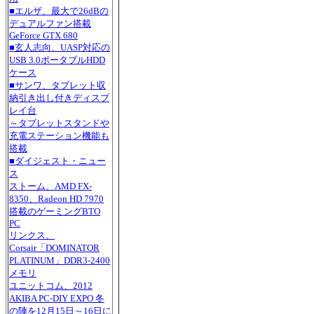
■エルザ、最大で26dBの
デュアルファン搭載
GeForce GTX 680
■玄人志向、UASP対応の
USB 3.0ポータブルHDD
ケース
■サンワ、タブレット収
納引き出し付きディスプ
レイ台
～タブレットスタンドや
充電ステーション機能も
搭載
■ダイジェスト・ニュー
ス
ストーム、AMD FX-
8350、Radeon HD 7970
搭載のゲーミングBTO
PC
リンクス、
Corsair「DOMINATOR
PLATINUM」DDR3-2400
メモリ
ユニットコム、2012
AKIBA PC-DIY EXPO 冬
の陣を12月15日～16日に