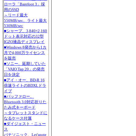
ローラ「Barefoot 3」採
用のSSD
～リード最大
550MB/sec、ライト最大
530MB/sec
■シャープ、3,840×2,160
ドット表示対応の32型
IGZO液晶ディスプレイ
■Windows 8発売から1カ
月で4,000万ライセンス
を販売
■ソニー、延期していた
「VAIO Tap 20」の発売
日を決定
■アイ・オー、BD-R 16
倍速ライトのBDXLドラ
イブ
■バッファロー、
Bluetooth 3.0対応折りた
たみ式キーボード
～タブレットスタンドに
なるケース付属
■ダイジェスト・ニュー
ス
パナソニック、Let'snote