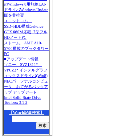
のWindows 8用無線LAN
ドライバWindows Update
版を非推奨
ユニットコム、
SSD+HDD構成GeForce
GTX 660M搭載17型フル
HDノートPC
ストーム、AMD A10-
5700搭載のブックタワー
PC
■アップデート情報
ソニー、SVZ1311*、
VPCZ2* インテルグラフ
ィックスドライバ(Win8)
NECパーソナルコンピュ
ータ、おてがるバックア
ップ アップデート
Intel Solid-State Drive
Toolbox 3.1.2
【Watch記事検索】