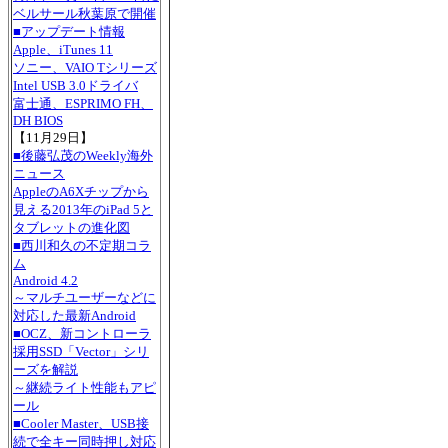
ベルサール秋葉原で開催
■アップデート情報
Apple、iTunes 11
ソニー、VAIO Tシリーズ
Intel USB 3.0ドライバ
富士通、ESPRIMO FH、
DH BIOS
【11月29日】
■後藤弘茂のWeekly海外
ニュース
AppleのA6Xチップから
見える2013年のiPad 5と
タブレットの進化図
■西川和久の不定期コラ
ム
Android 4.2
～マルチユーザーなどに
対応した最新Android
■OCZ、新コントローラ
採用SSD「Vector」シリ
ーズを解説
～継続ライト性能もアピ
ール
■Cooler Master、USB接
続で全キー同時押し対応