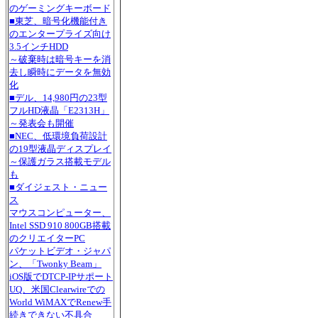
のゲーミングキーボード
■東芝、暗号化機能付き
のエンタープライズ向け
3.5インチHDD
～破棄時は暗号キーを消
去し瞬時にデータを無効
化
■デル、14,980円の23型
フルHD液晶「E2313H」
～発表会も開催
■NEC、低環境負荷設計
の19型液晶ディスプレイ
～保護ガラス搭載モデル
も
■ダイジェスト・ニュー
ス
マウスコンピューター、
Intel SSD 910 800GB搭載
のクリエイターPC
パケットビデオ・ジャパ
ン、「Twonky Beam」
iOS版でDTCP-IPサポート
UQ、米国Clearwireでの
World WiMAXでRenew手
続きできない不具合