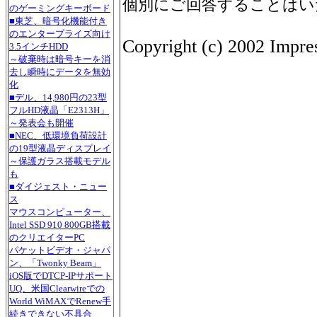
個別にご回答することはい
のゲーミングキーボード
■東芝、暗号化機能付き
のエンタープライズ向け
Copyright (c) 2002 Impres
3.5インチHDD
～破棄時は暗号キーを消
去し瞬時にデータを無効
化
■デル、14,980円の23型
フルHD液晶「E2313H」
～発表会も開催
■NEC、低環境負荷設計
の19型液晶ディスプレイ
～保護ガラス搭載モデル
も
■ダイジェスト・ニュー
ス
マウスコンピューター、
Intel SSD 910 800GB搭載
のクリエイターPC
パケットビデオ・ジャパ
ン、「Twonky Beam」
iOS版でDTCP-IPサポート
UQ、米国Clearwireでの
World WiMAXでRenew手
続きできない不具合