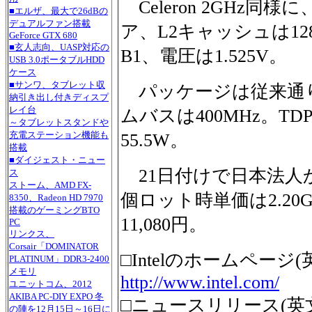
Celeron 2GHz同様に
■エルザ、最大で26dBの
デュアルファン搭載
ア、L2キャッシュは1
GeForce GTX 680
■玄人志向、UASP対応の
B1、電圧は1.525V。
USB 3.0ポータブルHDD
ケース
■サンワ、タブレット収
パッケージは従来通り4
納引き出し付きディスプ
レイ台
ムバスは400MHz。TDPは
～タブレットスタンドや
充電ステーション機能も
55.5W。
搭載
■ダイジェスト・ニュー
21日付けで日本法人か
ス
ストーム、AMD FX-
個ロット時単価は2.20GHz
8350、Radeon HD 7970
搭載のゲーミングBTO
11,080円。
PC
リンクス、
Corsair「DOMINATOR
□Intelのホームページ(
PLATINUM」DDR3-2400
メモリ
http://www.intel.com/
ユニットコム、2012
AKIBA PC-DIY EXPO 冬
□ニュースリリース(英
の陣を12月15日～16日に