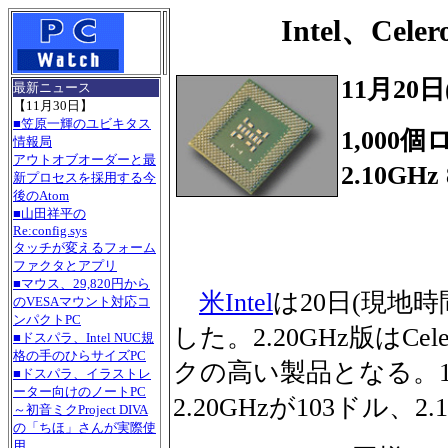
Intel、Cele
11月20
最新ニュース
【11月30日】
■笠原一輝のユビキタス
1,000個
情報局
アウトオブオーダーと最
2.10GH
新プロセスを採用する今
後のAtom
■山田祥平の
Re:config.sys
タッチが変えるフォーム
ファクタとアプリ
■マウス、29,820円から
米Intel
は20日(現地時間)
のVESAマウント対応コ
ンパクトPC
した。2.20GHz版はC
■ドスパラ、Intel NUC規
格の手のひらサイズPC
クの高い製品となる。1
■ドスパラ、イラストレ
ーター向けのノートPC
2.20GHzが103ドル、2
～初音ミクProject DIVA
の「ちほ」さんが実際使
用