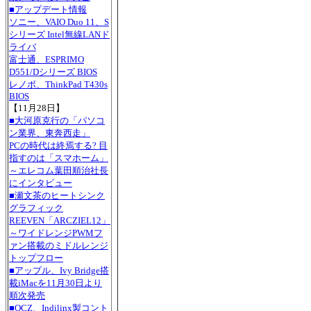
■アップデート情報
ソニー、VAIO Duo 11、S
シリーズ Intel無線LANド
ライバ
富士通、ESPRIMO
D551/Dシリーズ BIOS
レノボ、ThinkPad T430s
BIOS
【11月28日】
■大河原克行の「パソコ
ン業界、東奔西走」
PCの時代は終焉する? 目
指すのは「スマホーム」
～エレコム葉田順治社長
にインタビュー
■瀬文茶のヒートシンク
グラフィック
REEVEN「ARCZIEL12」
～ワイドレンジPWMフ
ァン搭載のミドルレンジ
トップフロー
■アップル、Ivy Bridge搭
載iMacを11月30日より
順次発売
■OCZ、Indilinx製コント