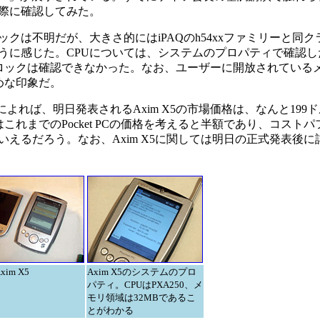
際に確認してみた。
は不明だが、大きさ的にはiPAQのh54xxファミリーと同ク
うに感じた。CPUについては、システムのプロパティで確認し
たが、クロックは確認できなかった。なお、ユーザーに開放されている
めな印象だ。
者によれば、明日発表されるAxim X5の市場価格は、なんと199ド
これはこれまでのPocket PCの価格を考えると半額であり、コスト
えるだろう。なお、Axim X5に関しては明日の正式発表後に
xim X5
Axim X5のシステムのプロ
パティ。CPUはPXA250、メ
モリ領域は32MBであるこ
とがわかる