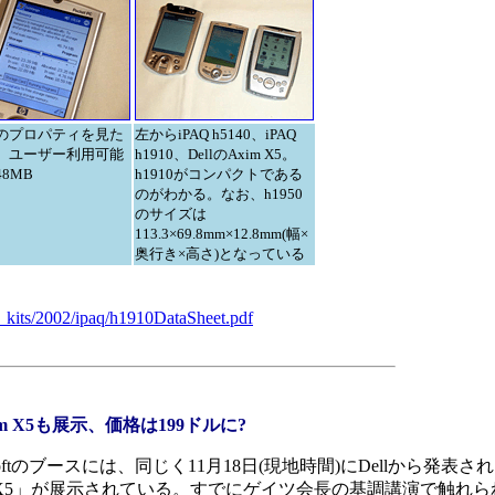
のプロパティを見た
左からiPAQ h5140、iPAQ
。ユーザー利用可能
h1910、DellのAxim X5。
8MB
h1910がコンパクトである
のがわかる。なお、h1950
のサイズは
113.3×69.8mm×12.8mm(幅×
奥行き×高さ)となっている
_kits/2002/ipaq/h1910DataSheet.pdf
m X5も展示、価格は199ドルに?
osoftのブースには、同じく11月18日(現地時間)にDellから発表
xim X5」が展示されている。すでにゲイツ会長の基調講演で触れ