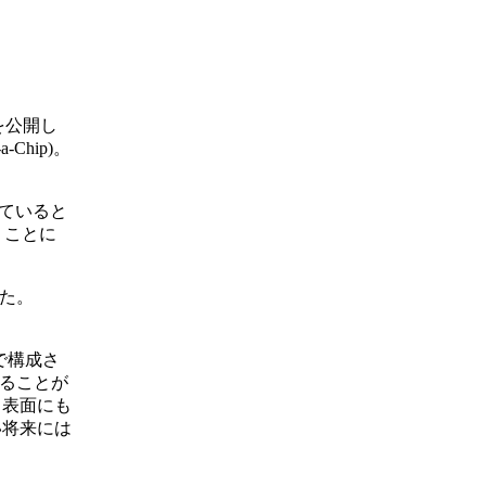
を公開し
Chip)。
していると
くことに
れた。
プで構成さ
することが
、表面にも
い将来には