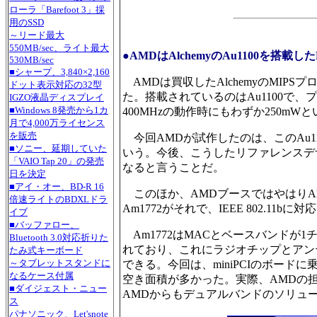
ローラ「Barefoot 3」採
用のSSD
～リード最大
550MB/sec、ライト最大
●AMDはAlchemyのAu1100を搭
530MB/sec
■シャープ、3,840×2,160
AMDは買収したAlchemyのMIPS
ドット表示対応の32型
た。搭載されているのはAu1100で、プロ
IGZO液晶ディスプレイ
■Windows 8発売から1カ
400MHzの動作時にもわずか250m
月で4,000万ライセンス
を販売
今回AMDが試作したのは、このAu1100
■ソニー、延期していた
いう。今後、こうしたリファレンスデザ
「VAIO Tap 20」の発売
なると言うことだ。
日を決定
■アイ・オー、BD-R 16
このほか、AMDブースではやはりAl
倍速ライトのBDXLドラ
Am1772がそれで、IEEE 802.1
イブ
■バッファロー、
Am1772はMACとベースバンドが1チ
Bluetooth 3.0対応折りた
れており、これにラジオチップとアン
たみ式キーボード
～タブレットスタンドに
できる。今回は、miniPCIのボー
なるケース付属
空き面積が多かった。実際、AMDの担
■ダイジェスト・ニュー
AMDからもデュアルバンドのソリュ
ス
パナソニック、Let'snote