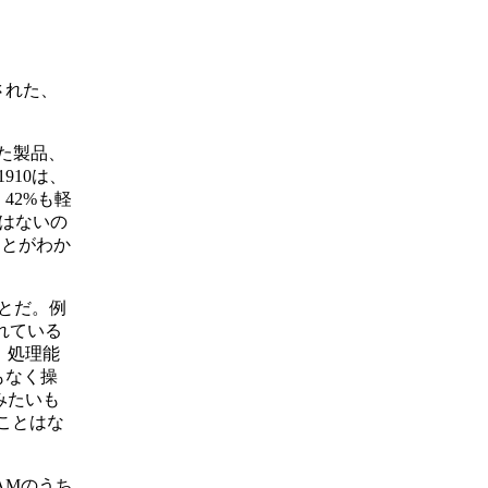
催された、
けた製品、
910は、
42%も軽
ではないの
ことがわか
とだ。例
されている
め、処理能
もなく操
みたいも
うことはな
AMのうち