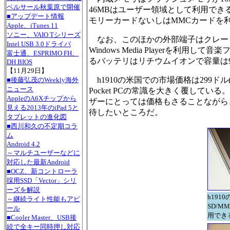
ベルサール秋葉原で開催
46MBはユーザー領域として利用できる
■アップデート情報
モリーカードないしはMMCカードを
Apple、iTunes 11
ソニー、VAIO Tシリーズ
なお、このほかの外部端子はクレー
Intel USB 3.0ドライバ
Windows Media Playerを
富士通、ESPRIMO FH、
るバッテリはリチウムイオンで容量は9
DH BIOS
【11月29日】
h1910の米国での市場価格は299ドル
■後藤弘茂のWeekly海外
ニュース
Pocket PCの常識を大きく覆し
AppleのA6Xチップから
ザーにとっては価格もさることながら
見える2013年のiPad 5と
待したいところだ。
タブレットの進化図
■西川和久の不定期コラ
ム
Android 4.2
～マルチユーザーなどに
対応した最新Android
■OCZ、新コントローラ
採用SSD「Vector」シリ
ーズを解説
h191
～継続ライト性能もアピ
SD/
ール
用でき
■Cooler Master、USB接
続で全キー同時押し対応