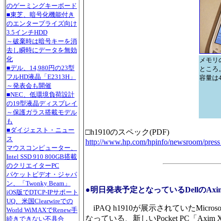
のゲーミングキーボード
■東芝、暗号化機能付き
のエンタープライズ向け
3.5インチHDD
～破棄時は暗号キーを消
去し瞬時にデータを無効
化
メモリ
■デル、14,980円の23型
ところ
フルHD液晶「E2313H」
容量は4
～発表会も開催
■NEC、低環境負荷設計
の19型液晶ディスプレイ
～保護ガラス搭載モデル
も
■ダイジェスト・ニュー
□h1910のスペック(PDF)
ス
http://www.hp.com/hpinfo/newsroom/press
マウスコンピューター、
Intel SSD 910 800GB搭載
のクリエイターPC
パケットビデオ・ジャパ
ン、「Twonky Beam」
●明日発表予定となっているDellのAxi
iOS版でDTCP-IPサポート
UQ、米国Clearwireでの
iPAQ h1910が展示されていたMicr
World WiMAXでRenew手
なっている、新しいPocket PC「A
続きできない不具合