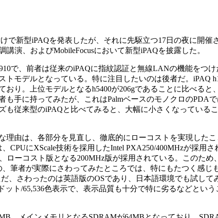
11月18日付けで新型iPAQを発表したが、それに先駆立つ17日の夜に開
の基調講演、およびMobileFocusにおいて新型iPAQを披露した。
h1910で、前者は従来のiPAQに指紋認証と無線LANの機能をつ
トモデルとなっている。特に注目したいのは後者だ。iPAQ h1
ており。上位モデルとなるh5400が206gであることに比べると、
も手に持ってみたが、これはPalmベースのモノクロのPDA
ズも従来型のiPAQと比べてみると、大幅に小さくなっている
な理由は、各部分を見直し、徹底的にローコストを実現したこ
PUにXScale技術を採用したIntel PXA250/400MHzが採用
50ながら、ローコスト版となる200MHz版が採用されている。このた
のの、筆者が実際にさわってみたところでは、特にもたつく感じ
ただ、さわったのは英語版のOSであり、日本語環境でも試して
0ドット/65,536色表示で、表示品質も十分で特に劣るなどとい
B、メインメモリとなるSDRAMが64MBとなっており、SDR