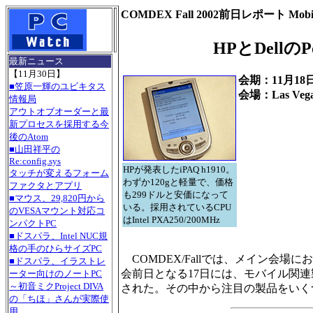
COMDEX Fall 2002前日レポート Mobil
HPとDell
最新ニュース
【11月30日】
会期：11月18
■笠原一輝のユビキタス
会場：Las Vegas
情報局
アウトオブオーダーと最
新プロセスを採用する今
後のAtom
■山田祥平の
Re:config.sys
HPが発表したiPAQ h1910。
タッチが変えるフォーム
わずか120gと軽量で、価格
ファクタとアプリ
も299ドルと安価になって
■マウス、29,820円から
いる。採用されているCPU
のVESAマウント対応コ
はIntel PXA250/200MHz
ンパクトPC
■ドスパラ、Intel NUC規
格の手のひらサイズPC
COMDEX/Fallでは、メイン会
■ドスパラ、イラストレ
会前日となる17日には、モバイル関連製
ーター向けのノートPC
～初音ミクProject DIVA
された。その中から注目の製品をいく
の「ちほ」さんが実際使
用