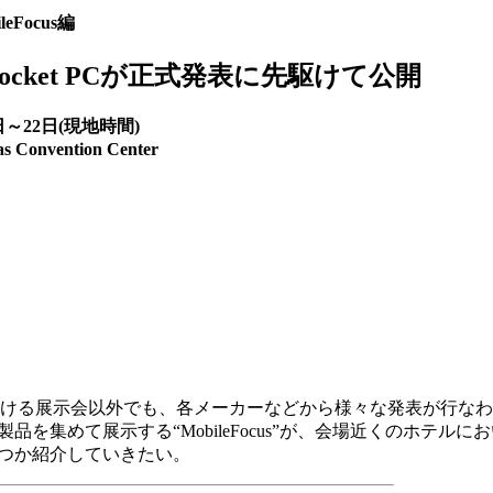
eFocus編
のPocket PCが正式発表に先駆けて公開
日～22日(現地時間)
 Convention Center
場における展示会以外でも、各メーカーなどから様々な発表が行な
品を集めて展示する“MobileFocus”が、会場近くのホテルに
つか紹介していきたい。