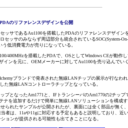
載したPDAのリファレンスデザインを公開
プロセッサであるAu1100を搭載したPDAのリファレンスデザイン
セッサのみならず周辺部分も統合されているSOC(System-On-a-
Wという低消費電力が売りになっている。
/400MHzを搭載したPDAで、OSとしてWindows CEが動作
インを元に、OEMメーカーに対してAu1100を売り込んでい
chemyブランドで発表された無線LANチップの展示が行なわ
1bに対応した無線LANコントローラチップとなっている。
ップとなったAm1771と、IFトランシーバのAm1770の2チッ
テナを追加するだけで簡単に無線LANソリューションを構成
ドに乗せられたサンプルが公開されたが、裏面には全く部品が無く
当者は、11aや11gに対応する予定もあると説明しており、近
ーションが提供される可能性も出てきことになる。