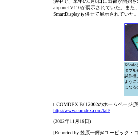
演中で、来年の1月8日に出荷が開始されると
airpanel V110が展示されていた。ま
SmartDisplayも併せて展示されていた
XSca
タブル
試作機
ように
になる
□COMDEX Fall 2002のホームページ(
http://www.comdex.com/fall/
(
2002年11月19日
)
[Reported by 笠原一輝@ユービッ