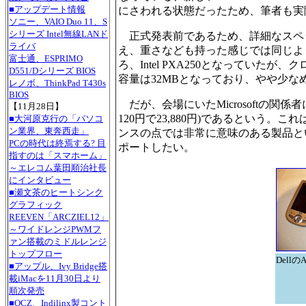
■アップデート情報
にさわれる状態だったため、筆者も実
ソニー、VAIO Duo 11、S
シリーズ Intel無線LANド
正式発表前であるため、詳細なスペック
ライバ
え、重さなども持った感じでは同じよ
富士通、ESPRIMO
ろ、Intel PXA250となってい
D551/Dシリーズ BIOS
容量は32MBとなっており、やや少な
レノボ、ThinkPad T430s
BIOS
だが、会場にいたMicrosoftの関係
【11月28日】
120円で23,880円)であるという。
■大河原克行の「パソコ
ン業界、東奔西走」
ンスの点では非常に意味のある製品とい
PCの時代は終焉する? 目
ポートしたい。
指すのは「スマホーム」
～エレコム葉田順治社長
にインタビュー
■瀬文茶のヒートシンク
グラフィック
REEVEN「ARCZIEL12」
～ワイドレンジPWMフ
ァン搭載のミドルレンジ
トップフロー
DellのA
■アップル、Ivy Bridge搭
載iMacを11月30日より
順次発売
■OCZ、Indilinx製コント