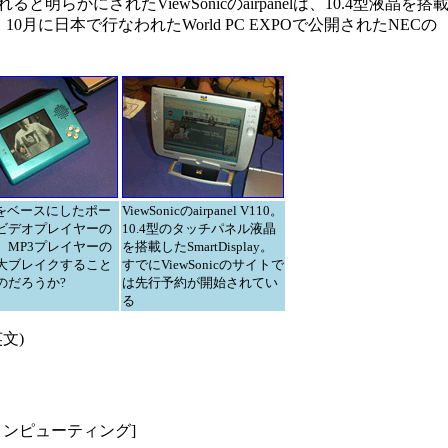
明らかにされたViewSonicのairpanelは、10.4型液晶を搭
た、10月に日本で行なわれたWorld PC EXPOで公開されたNECの
。
leをベースにしたポー
ViewSonicのairpanel V110。
ビデオプレイヤーの
10.4型のタッチパネル液晶
。MP3プレイヤーの
を搭載したSmartDisplay。
大ブレイクすること
すでにViewSonicのサイトで
のだろうか?
は先行予約が開始されてい
る
英文)
ク・コンピューティング]