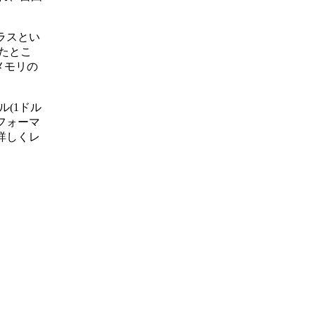
ラスとい
たとこ
メモリの
ル(1ドル
パフォーマ
詳しくレ