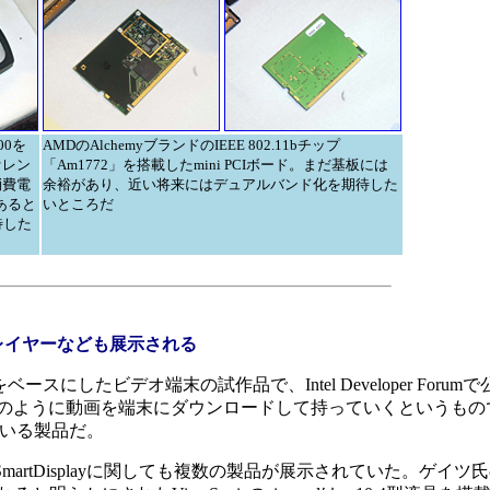
100を
AMDのAlchemyブランドのIEEE 802.11bチップ
ァレン
「Am1772」を搭載したmini PCIボード。まだ基板には
消費電
余裕があり、近い将来にはデュアルバンド化を期待した
あると
いところだ
待した
オプレイヤーなども展示される
ベースにしたビデオ端末の試作品で、Intel Developer Forum
ーのように動画を端末にダウンロードして持っていくというもの
している製品だ。
martDisplayに関しても複数の製品が展示されていた。ゲイツ