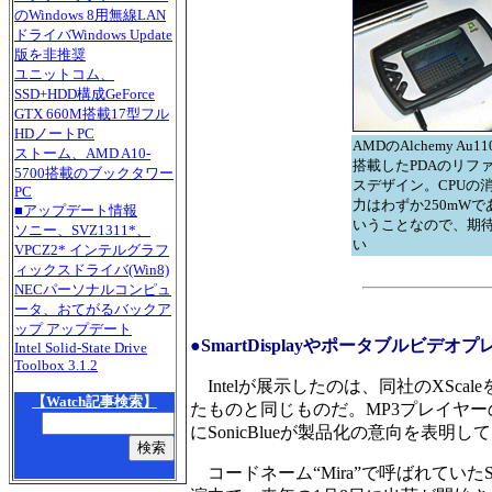
のWindows 8用無線LAN
ドライバWindows Update
版を非推奨
ユニットコム、
SSD+HDD構成GeForce
GTX 660M搭載17型フル
HDノートPC
AMDのAlchemy Au1
ストーム、AMD A10-
搭載したPDAのリフ
5700搭載のブックタワー
スデザイン。CPUの
PC
力はわずか250mWで
■アップデート情報
いうことなので、期
ソニー、SVZ1311*、
い
VPCZ2* インテルグラフ
ィックスドライバ(Win8)
NECパーソナルコンピュ
ータ、おてがるバックア
ップ アップデート
●SmartDisplayやポータブルビデ
Intel Solid-State Drive
Toolbox 3.1.2
Intelが展示したのは、同社のXScaleを
【Watch記事検索】
たものと同じものだ。MP3プレイヤ
にSonicBlueが製品化の意向を表明
コードネーム“Mira”で呼ばれていたS