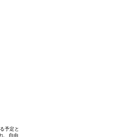
される予定と
られ、自由