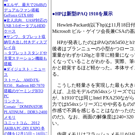
■エルザ、最大で26dBの
デュアルファン搭載
●HPは新型iPAQ 1910を展示
GeForce GTX 680
■玄人志向、UASP対応の
Hewlett-Packard(以下hp)は
USB 3.0ポータブルHDD
Microsoft ビル・ゲイツ会長兼CSA
ケース
■サンワ、タブレット収
納引き出し付きディスプ
HPが発表したのはiPAQのh5450と
レイ台
後者はブランニューの小型かつローコス
～タブレットスタンドや
重量がわずか120gと非常に軽量になっ
充電ステーション機能も
くなっていることがわかる。実際、筆者
搭載
かと錯覚するほど軽かった。本体サイ
■ダイジェスト・ニュー
る。
ス
ストーム、AMD FX-
こうした軽量さを実現した最も大き
8350、Radeon HD 7970
搭載のゲーミングBTO
えば、上位モデルのh54xxシリーズでは、C
PC
が、h1910では同じIntel PXA2
リンクス、
力ではh54xxシリーズにやや劣るも
Corsair「DOMINATOR
作感で不満を感じることはなかった(
PLATINUM」DDR3-2400
のだ)。なお、画面の解像度は240×32
メモリ
ユニットコム、2012
い。
AKIBA PC-DIY EXPO 冬
の陣を12月15日～16日に
内蔵メモリはフラッシュメモリが16M