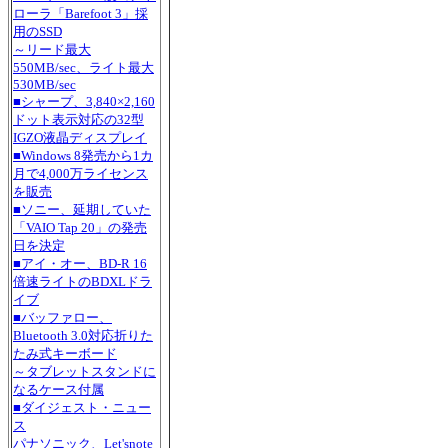
ローラ「Barefoot 3」採
用のSSD
～リード最大
550MB/sec、ライト最大
530MB/sec
■シャープ、3,840×2,160
ドット表示対応の32型
IGZO液晶ディスプレイ
■Windows 8発売から1カ
月で4,000万ライセンス
を販売
■ソニー、延期していた
「VAIO Tap 20」の発売
日を決定
■アイ・オー、BD-R 16
倍速ライトのBDXLドラ
イブ
■バッファロー、
Bluetooth 3.0対応折りた
たみ式キーボード
～タブレットスタンドに
なるケース付属
■ダイジェスト・ニュー
ス
パナソニック、Let'snote