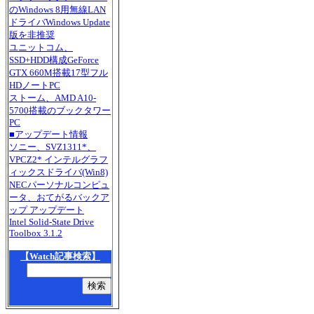
のWindows 8用無線LAN
ドライバWindows Update
版を非推奨
ユニットコム、
SSD+HDD構成GeForce
GTX 660M搭載17型フル
HDノートPC
ストーム、AMD A10-
5700搭載のブックタワー
PC
■アップデート情報
ソニー、SVZ1311*、
VPCZ2* インテルグラフ
ィックスドライバ(Win8)
NECパーソナルコンピュ
ータ、おてがるバックア
ップ アップデート
Intel Solid-State Drive
Toolbox 3.1.2
【Watch記事検索】