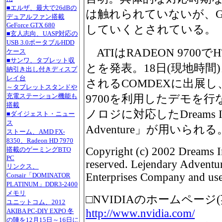
■エルザ、最大で26dBの
は触れられていないが、Ge
デュアルファン搭載
GeForce GTX 680
していくとされている。
■玄人志向、UASP対応の
USB 3.0ポータブルHDD
ATIはRADEON 970
ケース
■サンワ、タブレット収
とを発表。18日(現地時
納引き出し付きディスプ
レイ台
されるCOMDEXに出展し
～タブレットスタンドや
充電ステーション機能も
9700を利用したデモを
搭載
ノロジに対応したDreams Inter
■ダイジェスト・ニュー
ス
Adventure」が用いられる
ストーム、AMD FX-
8350、Radeon HD 7970
Copyright (c) 2002 Dreams In
搭載のゲーミングBTO
PC
reserved. Lejendary Adventur
リンクス、
Enterprises Company and use
Corsair「DOMINATOR
PLATINUM」DDR3-2400
メモリ
□NVIDIAのホームページ(
ユニットコム、2012
http://www.nvidia.com/
AKIBA PC-DIY EXPO 冬
の陣を12月15日～16日に