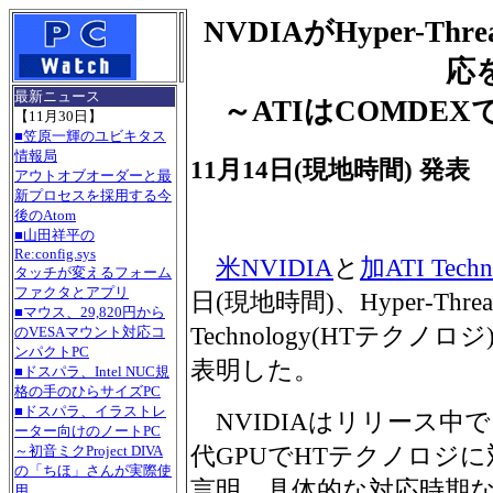
NVDIAがHyper-Thre
応
最新ニュース
～ATIはCOMDE
【11月30日】
■笠原一輝のユビキタス
情報局
11月14日(現地時間) 発表
アウトオブオーダーと最
新プロセスを採用する今
後のAtom
■山田祥平の
Re:config.sys
米NVIDIA
と
加ATI Techn
タッチが変えるフォーム
ファクタとアプリ
日(現地時間)、Hyper-Threa
■マウス、29,820円から
Technology(HTテクノ
のVESAマウント対応コ
ンパクトPC
表明した。
■ドスパラ、Intel NUC規
格の手のひらサイズPC
■ドスパラ、イラストレ
NVIDIAはリリース中
ーター向けのノートPC
代GPUでHTテクノロジ
～初音ミクProject DIVA
の「ちほ」さんが実際使
言明。具体的な対応時期
用