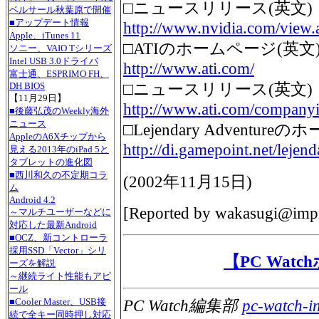
□ニュースリリース(英文)
ベルサール秋葉原で開催
■アップデート情報
http://www.nvidia.com/vie
Apple、iTunes 11
□ATIのホームページ(英文
ソニー、VAIO Tシリーズ
Intel USB 3.0ドライバ
http://www.ati.com/
富士通、ESPRIMO FH、
□ニュースリリース(英文)
DH BIOS
【11月29日】
http://www.ati.com/companyi
■後藤弘茂のWeekly海外
ニュース
□Lejendary Adventur
AppleのA6Xチップから
http://di.gamepoint.net/lejend
見える2013年のiPad 5と
タブレットの進化図
■西川和久の不定期コラ
(
2002年11月15日
)
ム
Android 4.2
[Reported by
wakasugi@impr
～マルチユーザーなどに
対応した最新Android
■OCZ、新コントローラ
採用SSD「Vector」シリ
【PC Wat
ーズを解説
～継続ライト性能もアピ
ール
■Cooler Master、USB接
PC Watch編集部
pc-watch-i
続で全キー同時押し対応