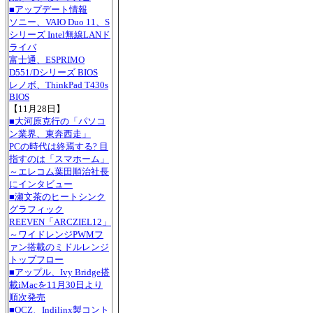
■アップデート情報
ソニー、VAIO Duo 11、S
シリーズ Intel無線LANド
ライバ
富士通、ESPRIMO
D551/Dシリーズ BIOS
レノボ、ThinkPad T430s
BIOS
【11月28日】
■大河原克行の「パソコ
ン業界、東奔西走」
PCの時代は終焉する? 目
指すのは「スマホーム」
～エレコム葉田順治社長
にインタビュー
■瀬文茶のヒートシンク
グラフィック
REEVEN「ARCZIEL12」
～ワイドレンジPWMフ
ァン搭載のミドルレンジ
トップフロー
■アップル、Ivy Bridge搭
載iMacを11月30日より
順次発売
■OCZ、Indilinx製コント