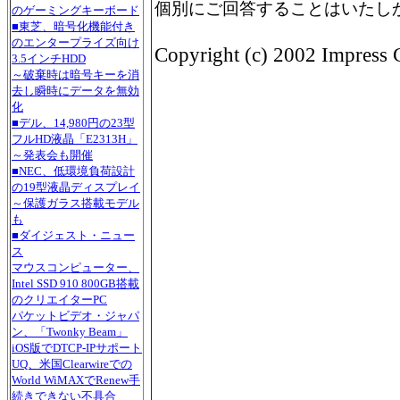
個別にご回答することはいたし
のゲーミングキーボード
■東芝、暗号化機能付き
のエンタープライズ向け
Copyright (c) 2002 Impress C
3.5インチHDD
～破棄時は暗号キーを消
去し瞬時にデータを無効
化
■デル、14,980円の23型
フルHD液晶「E2313H」
～発表会も開催
■NEC、低環境負荷設計
の19型液晶ディスプレイ
～保護ガラス搭載モデル
も
■ダイジェスト・ニュー
ス
マウスコンピューター、
Intel SSD 910 800GB搭載
のクリエイターPC
パケットビデオ・ジャパ
ン、「Twonky Beam」
iOS版でDTCP-IPサポート
UQ、米国Clearwireでの
World WiMAXでRenew手
続きできない不具合