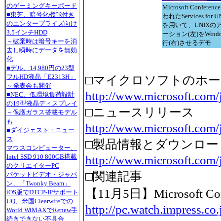
のゲーミングキーボード
Microsoft Confere
■東芝、暗号化機能付き
われたServices for UN
のエンタープライズ向け
を用いて、UNIXの
3.5インチHDD
ーション(左)をWind
～破棄時は暗号キーを消
行(右)させるデモ
去し瞬時にデータを無効
化
■デル、14,980円の23型
□マイクロソフトのホ
フルHD液晶「E2313H」
～発表会も開催
http://www.microsoft.com/
■NEC、低環境負荷設計
の19型液晶ディスプレイ
□ニュースリリース
～保護ガラス搭載モデル
も
http://www.microsoft.com/
■ダイジェスト・ニュー
ス
□製品情報とダウンロー
マウスコンピューター、
http://www.microsoft.com/
Intel SSD 910 800GB搭載
のクリエイターPC
□関連記事
パケットビデオ・ジャパ
ン、「Twonky Beam」
【11月5日】Microsoft Conf
iOS版でDTCP-IPサポート
UQ、米国Clearwireでの
http://pc.watch.impress.c
World WiMAXでRenew手
続きできない不具合