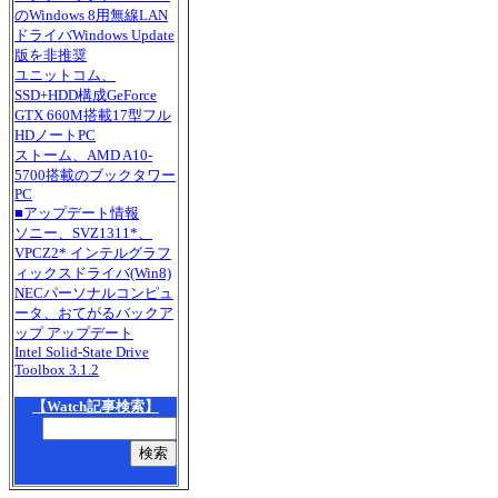
のWindows 8用無線LAN
ドライバWindows Update
版を非推奨
ユニットコム、
SSD+HDD構成GeForce
GTX 660M搭載17型フル
HDノートPC
ストーム、AMD A10-
5700搭載のブックタワー
PC
■アップデート情報
ソニー、SVZ1311*、
VPCZ2* インテルグラフ
ィックスドライバ(Win8)
NECパーソナルコンピュ
ータ、おてがるバックア
ップ アップデート
Intel Solid-State Drive
Toolbox 3.1.2
【Watch記事検索】