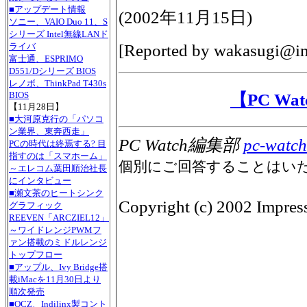
■アップデート情報
(
2002年11月15日
)
ソニー、VAIO Duo 11、S
シリーズ Intel無線LANド
[Reported by
wakasugi@im
ライバ
富士通、ESPRIMO
D551/Dシリーズ BIOS
レノボ、ThinkPad T430s
BIOS
【PC W
【11月28日】
■大河原克行の「パソコ
ン業界、東奔西走」
PC Watch編集部
pc-watch
PCの時代は終焉する? 目
指すのは「スマホーム」
個別にご回答することはい
～エレコム葉田順治社長
にインタビュー
■瀬文茶のヒートシンク
Copyright (c) 2002 Impress
グラフィック
REEVEN「ARCZIEL12」
～ワイドレンジPWMフ
ァン搭載のミドルレンジ
トップフロー
■アップル、Ivy Bridge搭
載iMacを11月30日より
順次発売
■OCZ、Indilinx製コント