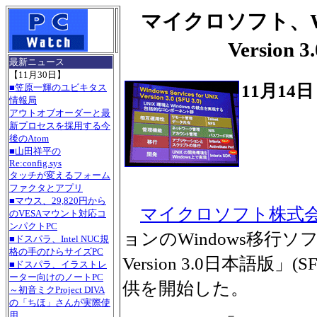
マイクロソフト、Window
Versio
最新ニュース
【11月30日】
11月14
■笠原一輝のユビキタス
情報局
アウトオブオーダーと最
新プロセスを採用する今
後のAtom
■山田祥平の
Re:config.sys
タッチが変えるフォーム
ファクタとアプリ
■マウス、29,820円から
マイクロソフト株式
のVESAマウント対応コ
ンパクトPC
ョンのWindows移行ソフト「Wi
■ドスパラ、Intel NUC規
格の手のひらサイズPC
Version 3.0日本語版
■ドスパラ、イラストレ
ーター向けのノートPC
供を開始した。
～初音ミクProject DIVA
の「ちほ」さんが実際使
用