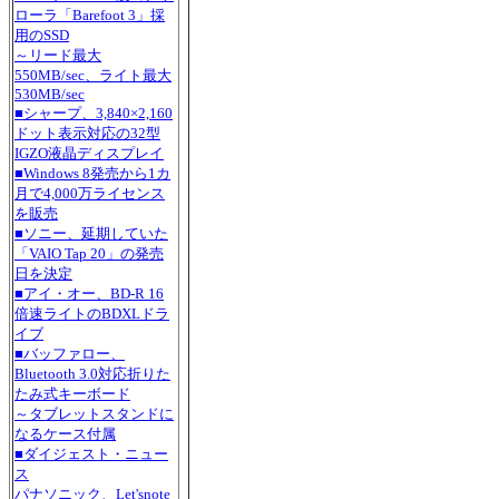
ローラ「Barefoot 3」採
用のSSD
～リード最大
550MB/sec、ライト最大
530MB/sec
■シャープ、3,840×2,160
ドット表示対応の32型
IGZO液晶ディスプレイ
■Windows 8発売から1カ
月で4,000万ライセンス
を販売
■ソニー、延期していた
「VAIO Tap 20」の発売
日を決定
■アイ・オー、BD-R 16
倍速ライトのBDXLドラ
イブ
■バッファロー、
Bluetooth 3.0対応折りた
たみ式キーボード
～タブレットスタンドに
なるケース付属
■ダイジェスト・ニュー
ス
パナソニック、Let'snote