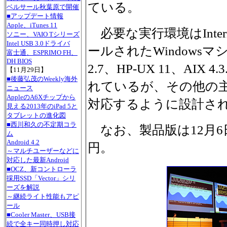
ている。
ベルサール秋葉原で開催
■アップデート情報
Apple、iTunes 11
必要な実行環境はInternet
ソニー、VAIO Tシリーズ
Intel USB 3.0ドライバ
ールされたWindowsマシ
富士通、ESPRIMO FH、
DH BIOS
2.7、HP-UX 11、AIX 4.
【11月29日】
■後藤弘茂のWeekly海外
れているが、その他の主
ニュース
AppleのA6Xチップから
対応するように設計さ
見える2013年のiPad 5と
タブレットの進化図
■西川和久の不定期コラ
なお、製品版は12月6日
ム
Android 4.2
円。
～マルチユーザーなどに
対応した最新Android
■OCZ、新コントローラ
採用SSD「Vector」シリ
ーズを解説
～継続ライト性能もアピ
ール
■Cooler Master、USB接
続で全キー同時押し対応