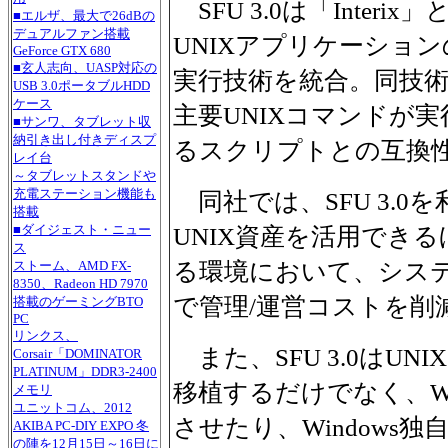
SFU 3.0は「Interi
■エルザ、最大で26dBの
デュアルファン搭載
UNIXアプリケーショ
GeForce GTX 680
■玄人志向、UASP対応の
実行技術を統合。同技術に
USB 3.0ポータブルHDD
ケース
主要UNIXコマンドが実
■サンワ、タブレット収
納引き出し付きディスプ
るスクリプトとの互換
レイ台
～タブレットスタンドや
充電ステーション機能も
同社では、SFU 3.0を
搭載
UNIX資産を活用できるほ
■ダイジェスト・ニュー
ス
る環境において、システム
ストーム、AMD FX-
8350、Radeon HD 7970
で管理/運営コストを削
搭載のゲーミングBTO
PC
リンクス、
また、SFU 3.0はUN
Corsair「DOMINATOR
PLATINUM」DDR3-2400
移植するだけでなく、Wi
メモリ
ユニットコム、2012
させたり、Windows
AKIBA PC-DIY EXPO 冬
の陣を12月15日～16日に