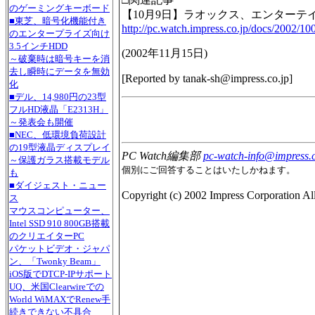
のゲーミングキーボード
【10月9日】ラオックス、エンターテイメ
■東芝、暗号化機能付き
http://pc.watch.impress.co.jp/docs/2002/10
のエンタープライズ向け
3.5インチHDD
(
2002年11月15日
)
～破棄時は暗号キーを消
去し瞬時にデータを無効
[Reported by
tanak-sh@impress.co.jp
]
化
■デル、14,980円の23型
フルHD液晶「E2313H」
～発表会も開催
■NEC、低環境負荷設計
の19型液晶ディスプレイ
PC Watch編集部
pc-watch-info@impress.c
～保護ガラス搭載モデル
個別にご回答することはいたしかねます。
も
■ダイジェスト・ニュー
Copyright (c) 2002 Impress Corporation All 
ス
マウスコンピューター、
Intel SSD 910 800GB搭載
のクリエイターPC
パケットビデオ・ジャパ
ン、「Twonky Beam」
iOS版でDTCP-IPサポート
UQ、米国Clearwireでの
World WiMAXでRenew手
続きできない不具合