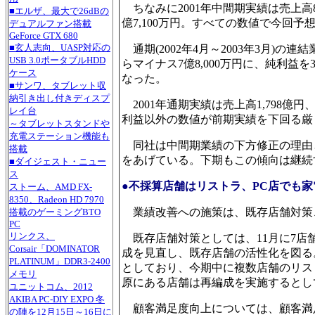
ちなみに2001年中間期実績は売上高89
■エルザ、最大で26dBの
億7,100万円。すべての数値で今回
デュアルファン搭載
GeForce GTX 680
■玄人志向、UASP対応の
通期(2002年4月～2003年3月)の連
USB 3.0ポータブルHDD
らマイナス7億8,000万円に、純利益
ケース
なった。
■サンワ、タブレット収
納引き出し付きディスプ
2001年通期実績は売上高1,798億円
レイ台
利益以外の数値が前期実績を下回る厳
～タブレットスタンドや
充電ステーション機能も
同社は中間期業績の下方修正の理由と
搭載
をあげている。下期もこの傾向は継続
■ダイジェスト・ニュー
ス
●不採算店舗はリストラ、PC店でも家
ストーム、AMD FX-
8350、Radeon HD 7970
業績改善への施策は、既存店舗対策
搭載のゲーミングBTO
PC
リンクス、
既存店舗対策としては、11月に7店
Corsair「DOMINATOR
成を見直し、既存店舗の活性化を図る
PLATINUM」DDR3-2400
としており、今期中に複数店舗のリス
メモリ
原にある店舗は再編成を実施するとし
ユニットコム、2012
AKIBA PC-DIY EXPO 冬
顧客満足度向上については、顧客満足度
の陣を12月15日～16日に