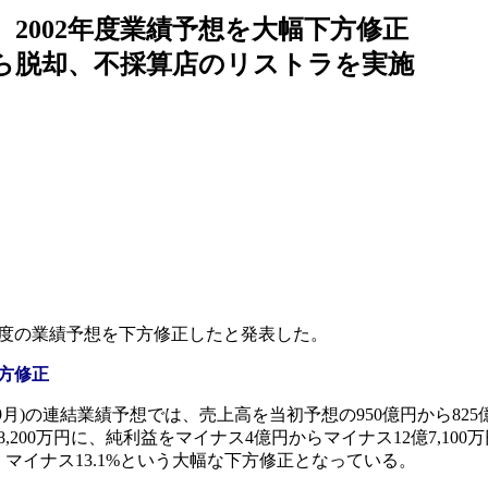
2002年度業績予想を大幅下方修正
から脱却、不採算店のリストラを実施
2年度の業績予想を下方修正したと発表した。
方修正
月)の連結業績予想では、売上高を当初予想の950億円から825億8
200万円に、純利益をマイナス4億円からマイナス12億7,100
、マイナス13.1%という大幅な下方修正となっている。