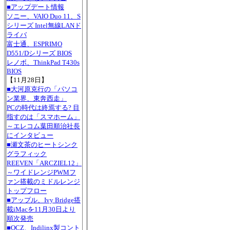
■アップデート情報
ソニー、VAIO Duo 11、S
シリーズ Intel無線LANド
ライバ
富士通、ESPRIMO
D551/Dシリーズ BIOS
レノボ、ThinkPad T430s
BIOS
【11月28日】
■大河原克行の「パソコ
ン業界、東奔西走」
PCの時代は終焉する? 目
指すのは「スマホーム」
～エレコム葉田順治社長
にインタビュー
■瀬文茶のヒートシンク
グラフィック
REEVEN「ARCZIEL12」
～ワイドレンジPWMフ
ァン搭載のミドルレンジ
トップフロー
■アップル、Ivy Bridge搭
載iMacを11月30日より
順次発売
■OCZ、Indilinx製コント