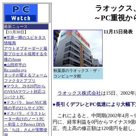
ラオックス、
～PC重視
最新ニュース
11月15日発表
【11月30日】
■笠原一輝のユビキタス
情報局
アウトオブオーダーと最
新プロセスを採用する今
後のAtom
■山田祥平の
Re:config.sys
秋葉原のラオックス・ザ・
タッチが変えるフォーム
コンピュータ館
ファクタとアプリ
■マウス、29,820円から
のVESAマウント対応コ
ラオックス株式会社
は15日、200
ンパクトPC
■ドスパラ、Intel NUC規
●長引くデフレとPC低迷により大幅下
格の手のひらサイズPC
■ドスパラ、イラストレ
これによると、中間期(2002年4月～9
ーター向けのノートPC
円に、経常利益を0円からマイナス9億8,
～初音ミクProject DIVA
正。売上高の修正額は120億円を超し
の「ちほ」さんが実際使
用