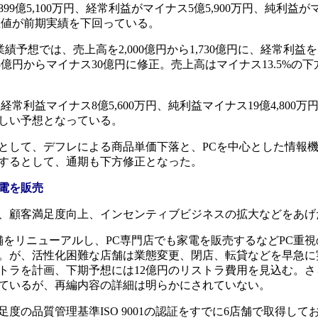
9億5,100万円、経常利益がマイナス5億5,900万円、純利益が
予想値が前期実績を下回っている。
結業績予想では、売上高を2,000億円から1,730億円に、経常利益を
を3億円からマイナス30億円に修正。売上高はマイナス13.5%の
、経常利益マイナス8億5,600万円、純利益マイナス19億4,800万
しい予想となっている。
して、デフレによる商品単価下落と、PCを中心とした情報
するとして、通期も下方修正となった。
電を販売
、顧客満足度向上、インセンティブビジネスの拡大などをあげ
舗をリニューアルし、PC専門店でも家電を販売するなどPC重視
。が、活性化困難な店舗は業態変更、閉店、転貸などを早急に
トラを計画、下期予想には12億円のリストラ費用を見込む。さ
ているが、再編内容の詳細は明らかにされていない。
の品質管理基準ISO 9001の認証をすでに6店舗で取得して