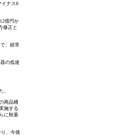
マイナス8
12億円か
下方修正と
円で、経常
機器の低迷
た。
の商品構
実施する
らに秋葉
おり、今後