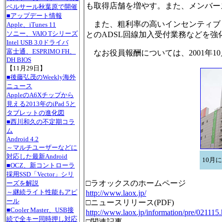
も取得店舗を増やす。また、メンバー
ベルサール秋葉原で開催
■アップデート情報
また、粗利率の高いインセンティブ
Apple、iTunes 11
ソニー、VAIO Tシリーズ
とのADSL回線加入受付業務などを強
Intel USB 3.0ドライバ
富士通、ESPRIMO FH、
なお役員報酬については、2001年1
DH BIOS
【11月29日】
■後藤弘茂のWeekly海外
ニュース
AppleのA6Xチップから
見える2013年のiPad 5と
タブレットの進化図
■西川和久の不定期コラ
ム
Android 4.2
～マルチユーザーなどに
対応した最新Android
10月に
■OCZ、新コントローラ
採用SSD「Vector」シリ
□ラオックスのホームページ
ーズを解説
～継続ライト性能もアピ
http://www.laox.jp/
ール
□ニュースリリース(PDF)
■Cooler Master、USB接
http://www.laox.jp/information/pre/021115.
続で全キー同時押し対応
□関連記事