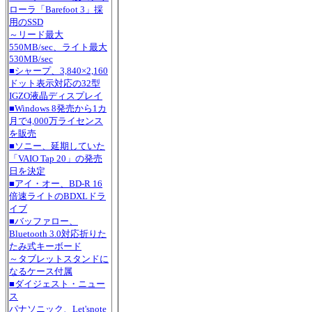
ローラ「Barefoot 3」採
用のSSD
～リード最大
550MB/sec、ライト最大
530MB/sec
■シャープ、3,840×2,160
ドット表示対応の32型
IGZO液晶ディスプレイ
■Windows 8発売から1カ
月で4,000万ライセンス
を販売
■ソニー、延期していた
「VAIO Tap 20」の発売
日を決定
■アイ・オー、BD-R 16
倍速ライトのBDXLドラ
イブ
■バッファロー、
Bluetooth 3.0対応折りた
たみ式キーボード
～タブレットスタンドに
なるケース付属
■ダイジェスト・ニュー
ス
パナソニック、Let'snote