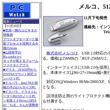
メルコ、512
11月下旬発売
最新ニュース
【11月30日】
連絡先：イン
■笠原一輝のユビキタス
Tel.03-5
情報局
アウトオブオーダーと最
新プロセスを採用する今
後のAtom
■山田祥平の
株式会社メルコ
は、USB 2.0対応の
Re:config.sys
る。価格は256MBの「RUF-256M/U2」が
タッチが変えるフォーム
ファクタとアプリ
インターフェイスにUSB 2.0を採用し
■マウス、29,820円から
る。本体サイズは86×27×19mm(幅×奥
のVESAマウント対応コ
ンパクトPC
対応OSはWindows 98/Me/2000/XP、M
■ドスパラ、Intel NUC規
となる。
格の手のひらサイズPC
■ドスパラ、イラストレ
誤消去防止用のライトプロテクト機
ーター向けのノートPC
～初音ミクProject DIVA
も付属する。
の「ちほ」さんが実際使
用