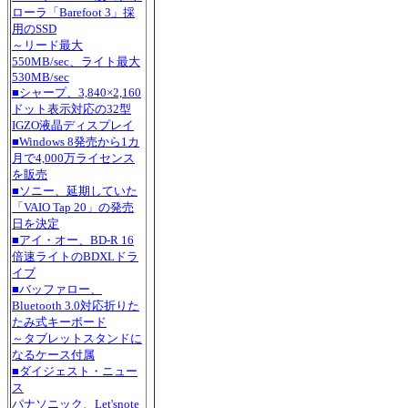
ローラ「Barefoot 3」採
用のSSD
～リード最大
550MB/sec、ライト最大
530MB/sec
■シャープ、3,840×2,160
ドット表示対応の32型
IGZO液晶ディスプレイ
■Windows 8発売から1カ
月で4,000万ライセンス
を販売
■ソニー、延期していた
「VAIO Tap 20」の発売
日を決定
■アイ・オー、BD-R 16
倍速ライトのBDXLドラ
イブ
■バッファロー、
Bluetooth 3.0対応折りた
たみ式キーボード
～タブレットスタンドに
なるケース付属
■ダイジェスト・ニュー
ス
パナソニック、Let'snote