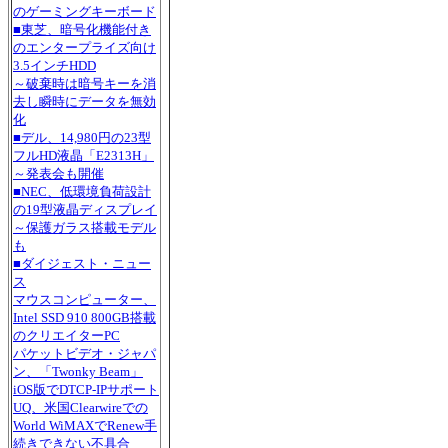
のゲーミングキーボード
■東芝、暗号化機能付き
のエンタープライズ向け
3.5インチHDD
～破棄時は暗号キーを消
去し瞬時にデータを無効
化
■デル、14,980円の23型
フルHD液晶「E2313H」
～発表会も開催
■NEC、低環境負荷設計
の19型液晶ディスプレイ
～保護ガラス搭載モデル
も
■ダイジェスト・ニュー
ス
マウスコンピューター、
Intel SSD 910 800GB搭載
のクリエイターPC
パケットビデオ・ジャパ
ン、「Twonky Beam」
iOS版でDTCP-IPサポート
UQ、米国Clearwireでの
World WiMAXでRenew手
続きできない不具合