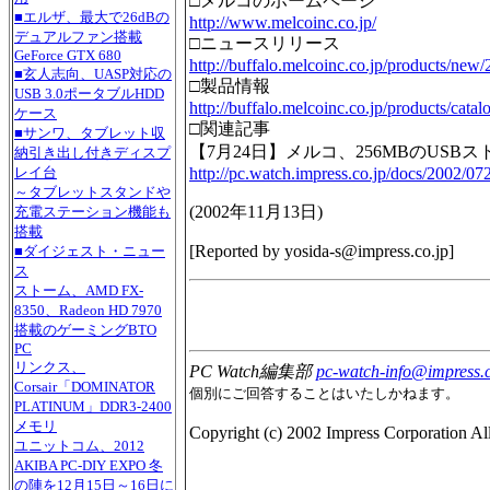
□メルコのホームページ
■エルザ、最大で26dBの
http://www.melcoinc.co.jp/
デュアルファン搭載
□ニュースリリース
GeForce GTX 680
http://buffalo.melcoinc.co.jp/products/new
■玄人志向、UASP対応の
□製品情報
USB 3.0ポータブルHDD
http://buffalo.melcoinc.co.jp/products/catal
ケース
□関連記事
■サンワ、タブレット収
【7月24日】メルコ、256MBのUSBスト
納引き出し付きディスプ
http://pc.watch.impress.co.jp/docs/2002/0
レイ台
～タブレットスタンドや
(
2002年11月13日
)
充電ステーション機能も
搭載
[Reported by
yosida-s@impress.co.jp
]
■ダイジェスト・ニュー
ス
ストーム、AMD FX-
8350、Radeon HD 7970
搭載のゲーミングBTO
PC
リンクス、
PC Watch編集部
pc-watch-info@impress.c
Corsair「DOMINATOR
個別にご回答することはいたしかねます。
PLATINUM」DDR3-2400
メモリ
Copyright (c) 2002 Impress Corporation All 
ユニットコム、2012
AKIBA PC-DIY EXPO 冬
の陣を12月15日～16日に