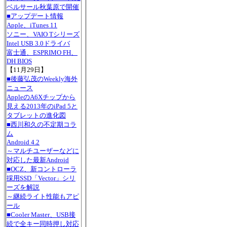
ベルサール秋葉原で開催
■アップデート情報
Apple、iTunes 11
ソニー、VAIO Tシリーズ
Intel USB 3.0ドライバ
富士通、ESPRIMO FH、
DH BIOS
【11月29日】
■後藤弘茂のWeekly海外
ニュース
AppleのA6Xチップから
見える2013年のiPad 5と
タブレットの進化図
■西川和久の不定期コラ
ム
Android 4.2
～マルチユーザーなどに
対応した最新Android
■OCZ、新コントローラ
採用SSD「Vector」シリ
ーズを解説
～継続ライト性能もアピ
ール
■Cooler Master、USB接
続で全キー同時押し対応