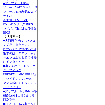
■アップデート情報
ソニー、VAIO Duo 11、S
シリーズ Intel無線LANド
ライバ
富士通、ESPRIMO
D551/Dシリーズ BIOS
レノボ、ThinkPad T430s
BIOS
【11月28日】
■大河原克行の「パソコ
ン業界、東奔西走」
PCの時代は終焉する? 目
指すのは「スマホーム」
～エレコム葉田順治社長
にインタビュー
■瀬文茶のヒートシンク
グラフィック
REEVEN「ARCZIEL12」
～ワイドレンジPWMフ
ァン搭載のミドルレンジ
トップフロー
■アップル、Ivy Bridge搭
載iMacを11月30日より
順次発売
■OCZ、Indilinx製コント