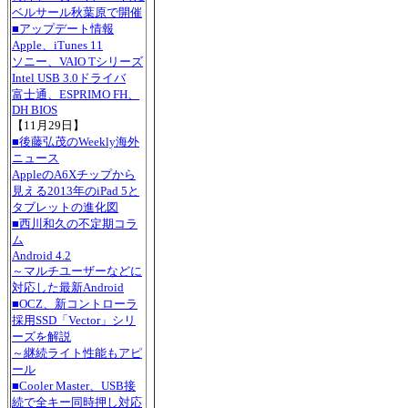
ベルサール秋葉原で開催
■アップデート情報
Apple、iTunes 11
ソニー、VAIO Tシリーズ
Intel USB 3.0ドライバ
富士通、ESPRIMO FH、
DH BIOS
【11月29日】
■後藤弘茂のWeekly海外
ニュース
AppleのA6Xチップから
見える2013年のiPad 5と
タブレットの進化図
■西川和久の不定期コラ
ム
Android 4.2
～マルチユーザーなどに
対応した最新Android
■OCZ、新コントローラ
採用SSD「Vector」シリ
ーズを解説
～継続ライト性能もアピ
ール
■Cooler Master、USB接
続で全キー同時押し対応