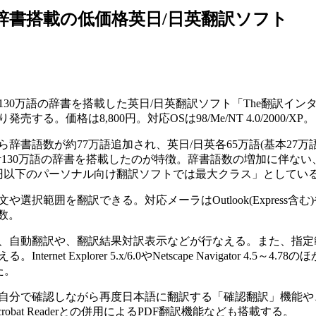
語辞書搭載の低価格英日/日英翻訳ソフト
130万語の辞書を搭載した英日/日英翻訳ソフト「The翻訳イン
り発売する。価格は8,800円。対応OSは98/Me/NT 4.0/2000/XP。
辞書語数が約77万語追加され、英日/日英各65万語(基本27万
合計130万語の辞書を搭載したのが特徴。辞書語数の増加に伴ない
円以下のパーソナル向け翻訳ソフトでは最大クラス」としてい
範囲を翻訳できる。対応メーラはOutlook(Express含む)
ど多数。
、自動翻訳や、翻訳結果対訳表示などが行なえる。また、指定
t Explorer 5.x/6.0やNetscape Navigator 4.5～4.78
した。
自分で確認しながら再度日本語に翻訳する「確認翻訳」機能や
e Acrobat Readerとの併用によるPDF翻訳機能なども搭載する。