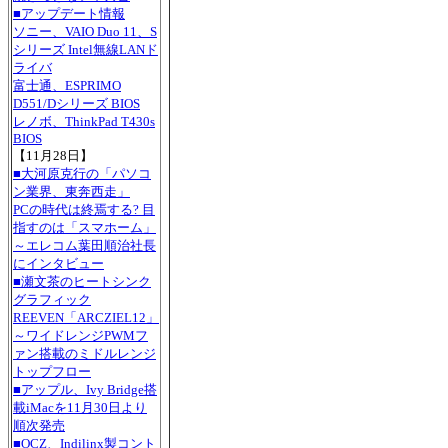
■アップデート情報
ソニー、VAIO Duo 11、S
シリーズ Intel無線LANド
ライバ
富士通、ESPRIMO
D551/Dシリーズ BIOS
レノボ、ThinkPad T430s
BIOS
【11月28日】
■大河原克行の「パソコ
ン業界、東奔西走」
PCの時代は終焉する? 目
指すのは「スマホーム」
～エレコム葉田順治社長
にインタビュー
■瀬文茶のヒートシンク
グラフィック
REEVEN「ARCZIEL12」
～ワイドレンジPWMフ
ァン搭載のミドルレンジ
トップフロー
■アップル、Ivy Bridge搭
載iMacを11月30日より
順次発売
■OCZ、Indilinx製コント