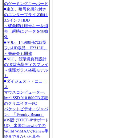
のゲーミングキーボード
■東芝、暗号化機能付き
のエンタープライズ向け
3.5インチHDD
～破棄時は暗号キーを消
去し瞬時にデータを無効
化
■デル、14,980円の23型
フルHD液晶「E2313H」
～発表会も開催
■NEC、低環境負荷設計
の19型液晶ディスプレイ
～保護ガラス搭載モデル
も
■ダイジェスト・ニュー
ス
マウスコンピューター、
Intel SSD 910 800GB搭載
のクリエイターPC
パケットビデオ・ジャパ
ン、「Twonky Beam」
iOS版でDTCP-IPサポート
UQ、米国Clearwireでの
World WiMAXでRenew手
続きできない不具合