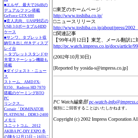
■エルザ、最大で26dBの
□東芝のホームページ
デュアルファン搭載
http://www.toshiba.co.jp/
GeForce GTX 680
■玄人志向、UASP対応の
□ニュースリリース
USB 3.0ポータブルHDD
http://www.toshiba.co.jp/about/press/2002
ケース
□関連記事
■サンワ、タブレット収
【'99年4月12日】東芝、メール翻訳
納引き出し付きディスプ
http://pc.watch.impress.co.jp/docs/article/
レイ台
～タブレットスタンドや
(
2002年10月30日
)
充電ステーション機能も
搭載
[Reported by
yosida-s@impress.co.jp
]
■ダイジェスト・ニュー
ス
ストーム、AMD FX-
8350、Radeon HD 7970
搭載のゲーミングBTO
PC
PC Watch編集部
pc-watch-info@impress.c
リンクス、
個別にご回答することはいたしかねます。
Corsair「DOMINATOR
PLATINUM」DDR3-2400
Copyright (c) 2002 Impress Corporation All 
メモリ
ユニットコム、2012
AKIBA PC-DIY EXPO 冬
の陣を12月15日～16日に