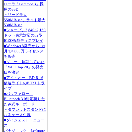
ローラ「Barefoot 3」採
用のSSD
～リード最大
550MB/sec、ライト最大
530MB/sec
■シャープ、3,840×2,160
ドット表示対応の32型
IGZO液晶ディスプレイ
■Windows 8発売から1カ
月で4,000万ライセンス
を販売
■ソニー、延期していた
「VAIO Tap 20」の発売
日を決定
■アイ・オー、BD-R 16
倍速ライトのBDXLドラ
イブ
■バッファロー、
Bluetooth 3.0対応折りた
たみ式キーボード
～タブレットスタンドに
なるケース付属
■ダイジェスト・ニュー
ス
パナソニック、Let'snote