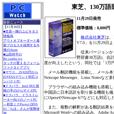
東芝、130万
11月29日発売
最新ニュース
【11月30日】
標準価格：8,800円
■笠原一輝のユビキタス
情報局
株式会社東芝
は、
アウトオブオーダーと最
V7.0」を11月29日よ
新プロセスを採用する今
後のAtom
従来バージョンから
■山田祥平の
野辞書38万語)、
Re:config.sys
度が向上したという。同社では「1万
タッチが変えるフォーム
ファクタとアプリ
メール翻訳機能を搭載し、メール本文や選択
■マウス、29,820円から
のVESAマウント対応コ
Netscape Messenger、Lotus Notesな
ンパクトPC
■ドスパラ、Intel NUC規
ブラウザへの組み込み機能も搭載し
格の手のひらサイズPC
中国語に日本語訳を割り振る機能も備える。Interne
■ドスパラ、イラストレ
にOperaやNetscape 6/7などにも対応
ーター向けのノートPC
～初音ミクProject DIVA
また、複数の解釈がある翻訳結果を
の「ちほ」さんが実際使
Microsoft Wordへの組み込み、Adob
用