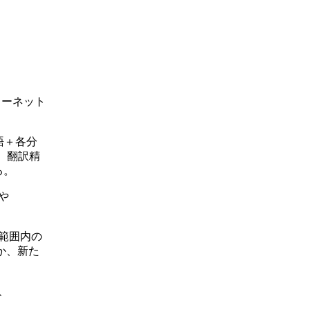
ターネット
語＋各分
、翻訳精
る。
や
範囲内の
のほか、新た
、