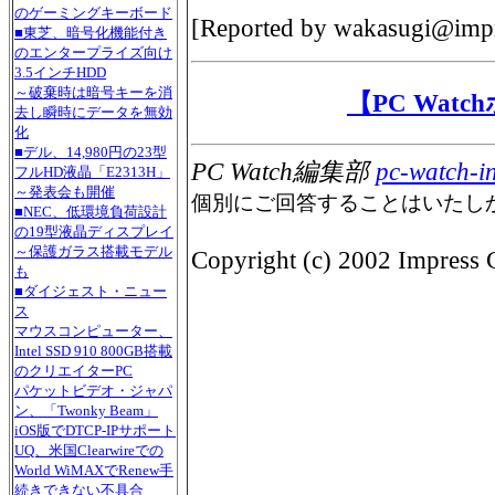
のゲーミングキーボード
[Reported by
wakasugi@impr
■東芝、暗号化機能付き
のエンタープライズ向け
3.5インチHDD
～破棄時は暗号キーを消
【PC Wat
去し瞬時にデータを無効
化
■デル、14,980円の23型
PC Watch編集部
pc-watch-i
フルHD液晶「E2313H」
～発表会も開催
個別にご回答することはいたし
■NEC、低環境負荷設計
の19型液晶ディスプレイ
～保護ガラス搭載モデル
Copyright (c) 2002 Impress C
も
■ダイジェスト・ニュー
ス
マウスコンピューター、
Intel SSD 910 800GB搭載
のクリエイターPC
パケットビデオ・ジャパ
ン、「Twonky Beam」
iOS版でDTCP-IPサポート
UQ、米国Clearwireでの
World WiMAXでRenew手
続きできない不具合