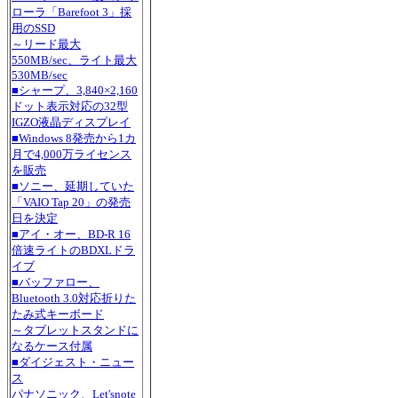
ローラ「Barefoot 3」採
用のSSD
～リード最大
550MB/sec、ライト最大
530MB/sec
■シャープ、3,840×2,160
ドット表示対応の32型
IGZO液晶ディスプレイ
■Windows 8発売から1カ
月で4,000万ライセンス
を販売
■ソニー、延期していた
「VAIO Tap 20」の発売
日を決定
■アイ・オー、BD-R 16
倍速ライトのBDXLドラ
イブ
■バッファロー、
Bluetooth 3.0対応折りた
たみ式キーボード
～タブレットスタンドに
なるケース付属
■ダイジェスト・ニュー
ス
パナソニック、Let'snote