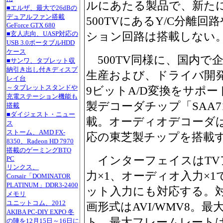
ルにあたる製品で、新たにLow 
■エルザ、最大で26dBの
デュアルファン搭載
500TVにあるY/C分離
GeForce GTX 680
■玄人志向、UASP対応の
ション回路は搭載しない
USB 3.0ポータブルHDD
ケース
500TV同様に、国内で
■サンワ、タブレット収
納引き出し付きディスプ
生産および、ドライバ開
レイ台
～タブレットスタンドや
9ビットA/D変換をサポートし
充電ステーション機能も
製デコーダチップ「SAA7
搭載
■ダイジェスト・ニュー
載。オーディオデコーダ
ス
ストーム、AMD FX-
応の東芝製チップを搭載
8350、Radeon HD 7970
搭載のゲーミングBTO
インターフェイスはTVア
PC
リンクス、
力×1、オーディオ入力×
Corsair「DOMINATOR
PLATINUM」DDR3-2400
ット入力にも対応する。対
メモリ
ユニットコム、2012
画形式はAVI/WMV8。最大
AKIBA PC-DIY EXPO 冬
ト、最大フレームレートは29
の陣を12月15日～16日に