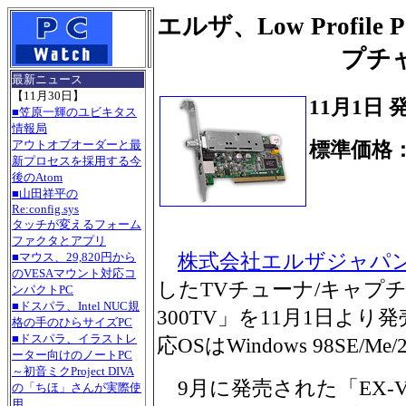
エルザ、Low Profil
プチ
最新ニュース
【11月30日】
11月1日 
■笠原一輝のユビキタス
情報局
アウトオブオーダーと最
標準価格：1
新プロセスを採用する今
後のAtom
■山田祥平の
Re:config.sys
タッチが変えるフォーム
ファクタとアプリ
株式会社エルザジャパ
■マウス、29,820円から
のVESAマウント対応コ
したTVチューナ/キャプチャ
ンパクトPC
■ドスパラ、Intel NUC規
300TV」を11月1日より発
格の手のひらサイズPC
■ドスパラ、イラストレ
応OSはWindows 98SE/Me/
ーター向けのノートPC
～初音ミクProject DIVA
9月に発売された「EX-VI
の「ちほ」さんが実際使
用