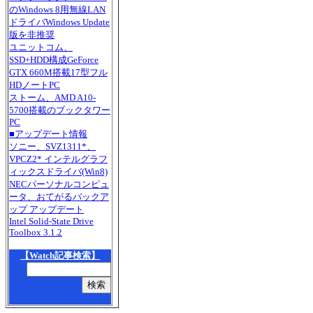
のWindows 8用無線LAN
ドライバWindows Update
版を非推奨
ユニットコム、
SSD+HDD構成GeForce
GTX 660M搭載17型フル
HDノートPC
ストーム、AMD A10-
5700搭載のブックタワー
PC
■アップデート情報
ソニー、SVZ1311*、
VPCZ2* インテルグラフ
ィックスドライバ(Win8)
NECパーソナルコンピュ
ータ、おてがるバックア
ップ アップデート
Intel Solid-State Drive
Toolbox 3.1.2
【Watch記事検索】