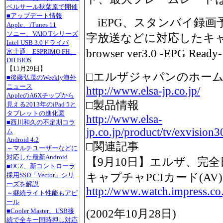
ベルサール秋葉原で開催
■アップデート情報
iEPG、スタンバイ録画予約
Apple、iTunes 11
ソニー、VAIO Tシリーズ
字放送などに対応したキャプチ
Intel USB 3.0ドライバ
browser ver3.0 -EPG 
富士通、ESPRIMO FH、
DH BIOS
【11月29日】
□エルザジャパンのホー
■後藤弘茂のWeekly海外
ニュース
http://www.elsa-jp.co.jp/
AppleのA6Xチップから
□製品情報
見える2013年のiPad 5と
タブレットの進化図
http://www.elsa-
■西川和久の不定期コラ
jp.co.jp/product/tv/exvision
ム
Android 4.2
□関連記事
～マルチユーザーなどに
対応した最新Android
【9月10日】エルザ、完
■OCZ、新コントローラ
キャプチャPCIカード(AV)
採用SSD「Vector」シリ
ーズを解説
http://www.watch.impress.co
～継続ライト性能もアピ
ール
■Cooler Master、USB接
(
2002年10月28日
)
続で全キー同時押し対応