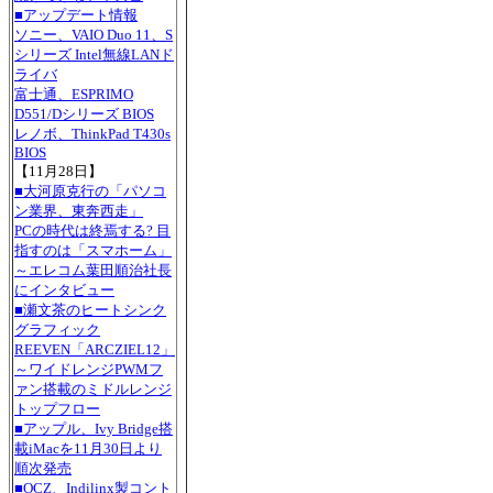
■アップデート情報
ソニー、VAIO Duo 11、S
シリーズ Intel無線LANド
ライバ
富士通、ESPRIMO
D551/Dシリーズ BIOS
レノボ、ThinkPad T430s
BIOS
【11月28日】
■大河原克行の「パソコ
ン業界、東奔西走」
PCの時代は終焉する? 目
指すのは「スマホーム」
～エレコム葉田順治社長
にインタビュー
■瀬文茶のヒートシンク
グラフィック
REEVEN「ARCZIEL12」
～ワイドレンジPWMフ
ァン搭載のミドルレンジ
トップフロー
■アップル、Ivy Bridge搭
載iMacを11月30日より
順次発売
■OCZ、Indilinx製コント