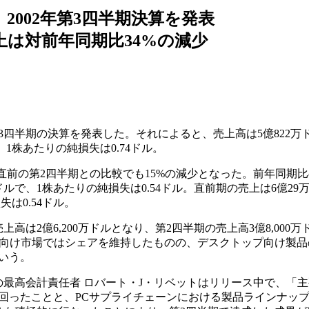
、2002年第3四半期決算を発表
上は対前年同期比34%の減少
2年第3四半期の決算を発表した。それによると、売上高は5億822万
。1株あたりの純損失は0.74ドル。
直前の第2四半期との比較でも15%の減少となった。前年同期
92万ドルで、1株あたりの純損失は0.54ドル。直前期の売上は6億29
失は0.54ドル。
上高は2億6,200万ドルとなり、第2四半期の売上高3億8,000万
PC向け市場ではシェアを維持したものの、デスクトップ向け製
いう。
最高会計責任者 ロバート・J・リベットはリリース中で、「
回ったことと、PCサプライチェーンにおける製品ラインナッ