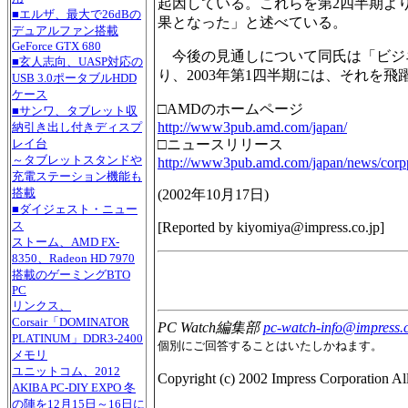
起因している。これらを第2四半期よ
■エルザ、最大で26dBの
果となった」と述べている。
デュアルファン搭載
GeForce GTX 680
今後の見通しについて同氏は「ビジ
■玄人志向、UASP対応の
り、2003年第1四半期には、それを
USB 3.0ポータブルHDD
ケース
□AMDのホームページ
■サンワ、タブレット収
http://www3pub.amd.com/japan/
納引き出し付きディスプ
□ニュースリリース
レイ台
～タブレットスタンドや
http://www3pub.amd.com/japan/news/corp
充電ステーション機能も
搭載
(
2002年10月17日
)
■ダイジェスト・ニュー
ス
[Reported by
kiyomiya@impress.co.jp
]
ストーム、AMD FX-
8350、Radeon HD 7970
搭載のゲーミングBTO
PC
リンクス、
Corsair「DOMINATOR
PC Watch編集部
pc-watch-info@impress.c
PLATINUM」DDR3-2400
個別にご回答することはいたしかねます。
メモリ
ユニットコム、2012
Copyright (c) 2002 Impress Corporation All 
AKIBA PC-DIY EXPO 冬
の陣を12月15日～16日に