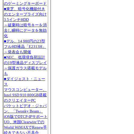
のゲーミングキーボード
■東芝、暗号化機能付き
のエンタープライズ向け
3.5インチHDD
～破棄時は暗号キーを消
去し瞬時にデータを無効
化
■デル、14,980円の23型
フルHD液晶「E2313H」
～発表会も開催
■NEC、低環境負荷設計
の19型液晶ディスプレイ
～保護ガラス搭載モデル
も
■ダイジェスト・ニュー
ス
マウスコンピューター、
Intel SSD 910 800GB搭載
のクリエイターPC
パケットビデオ・ジャパ
ン、「Twonky Beam」
iOS版でDTCP-IPサポート
UQ、米国Clearwireでの
World WiMAXでRenew手
続きできない不具合