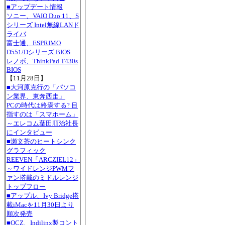
■アップデート情報
ソニー、VAIO Duo 11、S
シリーズ Intel無線LANド
ライバ
富士通、ESPRIMO
D551/Dシリーズ BIOS
レノボ、ThinkPad T430s
BIOS
【11月28日】
■大河原克行の「パソコ
ン業界、東奔西走」
PCの時代は終焉する? 目
指すのは「スマホーム」
～エレコム葉田順治社長
にインタビュー
■瀬文茶のヒートシンク
グラフィック
REEVEN「ARCZIEL12」
～ワイドレンジPWMフ
ァン搭載のミドルレンジ
トップフロー
■アップル、Ivy Bridge搭
載iMacを11月30日より
順次発売
■OCZ、Indilinx製コント