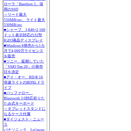
ローラ「Barefoot 3」採
用のSSD
～リード最大
550MB/sec、ライト最大
530MB/sec
■シャープ、3,840×2,160
ドット表示対応の32型
IGZO液晶ディスプレイ
■Windows 8発売から1カ
月で4,000万ライセンス
を販売
■ソニー、延期していた
「VAIO Tap 20」の発売
日を決定
■アイ・オー、BD-R 16
倍速ライトのBDXLドラ
イブ
■バッファロー、
Bluetooth 3.0対応折りた
たみ式キーボード
～タブレットスタンドに
なるケース付属
■ダイジェスト・ニュー
ス
パナソニック、Let'snote