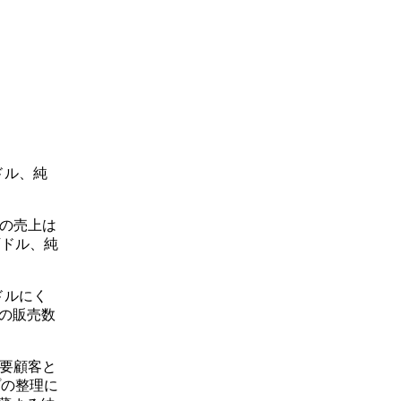
ドル、純
比の売上は
万ドル、純
ドルにく
品の販売数
主要顧客と
プの整理に