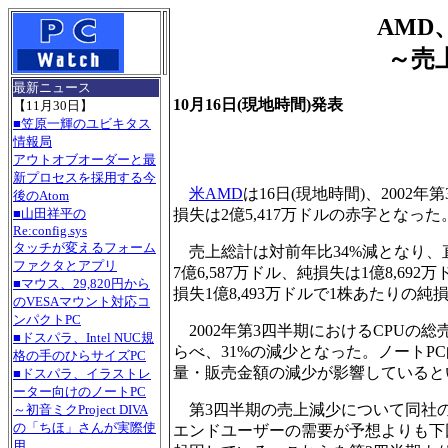
AMD
～売
最新ニュース
10月16日(現地時間)発表
【11月30日】
■笠原一輝のユビキタス
情報局
アウトオブオーダーと最
新プロセスを採用する今
米AMD
は16日(現地時間)、200
後のAtom
損失は2億5,417万ドルの赤字となった
■山田祥平の
Re:config.sys
タッチが変えるフォーム
売上総計は対前年比34%減となり、
ファクタとアプリ
7億6,587万ドル、純損失は1億8,6
■マウス、29,820円から
損失1億8,493万ドルで1株あたりの純損
のVESAマウント対応コ
ンパクトPC
2002年第3四半期におけるCPUの総売
■ドスパラ、Intel NUC規
らべ、31%の減少となった。ノート
格の手のひらサイズPC
量・販売金額の減少が影響していると
■ドスパラ、イラストレ
ーター向けのノートPC
第3四半期の売上減少について同社の
～初音ミクProject DIVA
の「ちほ」さんが実際使
エンドユーザーの需要が予想よりも下
用