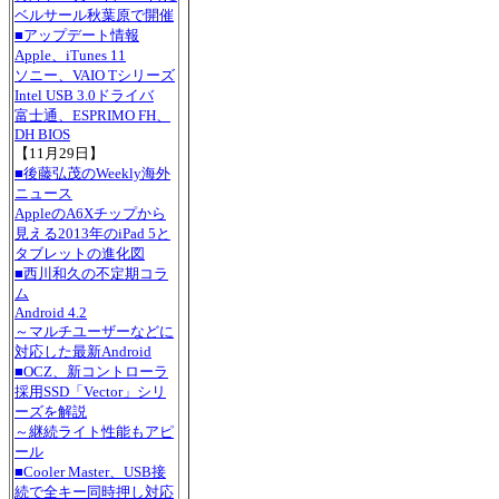
ベルサール秋葉原で開催
■アップデート情報
Apple、iTunes 11
ソニー、VAIO Tシリーズ
Intel USB 3.0ドライバ
富士通、ESPRIMO FH、
DH BIOS
【11月29日】
■後藤弘茂のWeekly海外
ニュース
AppleのA6Xチップから
見える2013年のiPad 5と
タブレットの進化図
■西川和久の不定期コラ
ム
Android 4.2
～マルチユーザーなどに
対応した最新Android
■OCZ、新コントローラ
採用SSD「Vector」シリ
ーズを解説
～継続ライト性能もアピ
ール
■Cooler Master、USB接
続で全キー同時押し対応