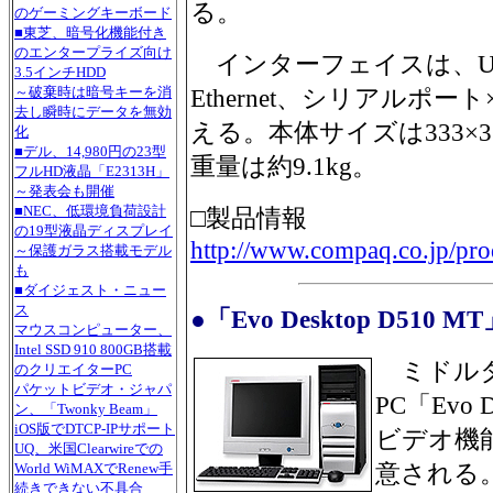
る。
のゲーミングキーボード
■東芝、暗号化機能付き
のエンタープライズ向け
インターフェイスは、USB 2
3.5インチHDD
Ethernet、シリアルポ
～破棄時は暗号キーを消
去し瞬時にデータを無効
える。本体サイズは333×36
化
■デル、14,980円の23型
重量は約9.1kg。
フルHD液晶「E2313H」
～発表会も開催
■NEC、低環境負荷設計
□製品情報
の19型液晶ディスプレイ
http://www.compaq.co.jp/pro
～保護ガラス搭載モデル
も
■ダイジェスト・ニュー
ス
●「Evo Desktop D510 M
マウスコンピューター、
Intel SSD 910 800GB搭載
ミドルタ
のクリエイターPC
パケットビデオ・ジャパ
PC「Evo 
ン、「Twonky Beam」
iOS版でDTCP-IPサポート
ビデオ機
UQ、米国Clearwireでの
意される。価
World WiMAXでRenew手
続きできない不具合