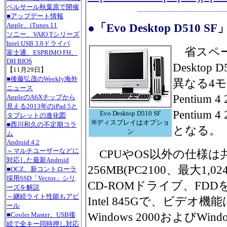
ベルサール秋葉原で開催
■アップデート情報
●「Evo Desktop D510 SF
Apple、iTunes 11
ソニー、VAIO Tシリーズ
Intel USB 3.0ドライバ
省スペー
富士通、ESPRIMO FH、
DH BIOS
Desktop
【11月29日】
■後藤弘茂のWeekly海外
異なる4
ニュース
Pentium
AppleのA6Xチップから
見える2013年のiPad 5と
Pentium 
Evo Desktop D510 SF
タブレットの進化図
※ディスプレイはオプショ
■西川和久の不定期コラ
となる。
ン
ム
Android 4.2
～マルチユーザーなどに
CPUやOS以外の仕様は
対応した最新Android
256MB(PC2100、最大1,0
■OCZ、新コントローラ
採用SSD「Vector」シリ
CD-ROMドライブ、FD
ーズを解説
～継続ライト性能もアピ
Intel 845Gで、ビデ
ール
Windows 2000およびWindo
■Cooler Master、USB接
続で全キー同時押し対応