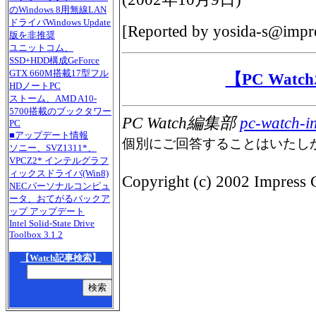
のWindows 8用無線LAN
ドライバWindows Update
[Reported by
yosida-s@impre
版を非推奨
ユニットコム、
SSD+HDD構成GeForce
GTX 660M搭載17型フル
【PC Wat
HDノートPC
ストーム、AMD A10-
5700搭載のブックタワー
PC Watch編集部
pc-watch-i
PC
■アップデート情報
個別にご回答することはいたし
ソニー、SVZ1311*、
VPCZ2* インテルグラフ
ィックスドライバ(Win8)
Copyright (c) 2002 Impress C
NECパーソナルコンピュ
ータ、おてがるバックア
ップ アップデート
Intel Solid-State Drive
Toolbox 3.1.2
【Watch記事検索】