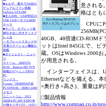
■エルザ、最大で26dBの
意される
デュアルファン搭載
格はともに1
GeForce GTX 680
■玄人志向、UASP対応の
Evo Desktop D510 US
USB 3.0ポータブルHDD
CPUにPen
※ディスプレイはオプショ
ケース
ン
■サンワ、タブレット収
256MB(P
納引き出し付きディスプ
40GB、48倍速CD-R
レイ台
～タブレットスタンドや
ットはIntel 845GL
充電ステーション機能も
搭載
蔵。OSはWindows 2000およびW
■ダイジェスト・ニュー
ス
が用意される。
ストーム、AMD FX-
8350、Radeon HD 7970
インターフェイスは、USB 2
搭載のゲーミングBTO
PC
Ethernetなどを備える。本
リンクス、
Corsair「DOMINATOR
×奥行き×高さ)、重量は約5.
PLATINUM」DDR3-2400
メモリ
□製品情報
ユニットコム、2012
AKIBA PC-DIY EXPO 冬
http://www.compaq.co.jp/pro
の陣を12月15日～16日に