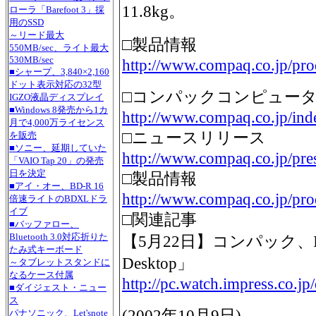
11.8kg。
ローラ「Barefoot 3」採
用のSSD
～リード最大
□製品情報
550MB/sec、ライト最大
530MB/sec
http://www.compaq.co.jp/pr
■シャープ、3,840×2,160
ドット表示対応の32型
□コンパックコンピュー
IGZO液晶ディスプレイ
■Windows 8発売から1カ
http://www.compaq.co.jp/ind
月で4,000万ライセンス
□ニュースリリース
を販売
■ソニー、延期していた
http://www.compaq.co.jp/pre
「VAIO Tap 20」の発売
日を決定
□製品情報
■アイ・オー、BD-R 16
http://www.compaq.co.jp/pro
倍速ライトのBDXLドラ
イブ
□関連記事
■バッファロー、
Bluetooth 3.0対応折りた
【5月22日】コンパック、Int
たみ式キーボード
Desktop」
～タブレットスタンドに
なるケース付属
http://pc.watch.impress.co.
■ダイジェスト・ニュー
ス
(
2002年10月9日
)
パナソニック、Let'snote