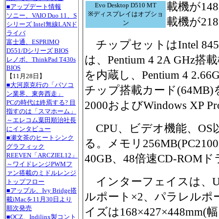
載機が148,
Evo Desktop D510 MT
■アップデート情報
※ディスプレイはオプショ
ソニー、VAIO Duo 11、S
載機が218
ン
シリーズ Intel無線LANド
ライバ
チップセットはIntel 
富士通、ESPRIMO
D551/Dシリーズ BIOS
は、Pentium 4 2A 
レノボ、ThinkPad T430s
BIOS
を内蔵し、Pentium 4 2.66
【11月28日】
■大河原克行の「パソコ
チップ搭載カード(64MB)を
ン業界、東奔西走」
2000およびWindows XP P
PCの時代は終焉する? 目
指すのは「スマホーム」
～エレコム葉田順治社長
CPU、ビデオ機能、OS
にインタビュー
■瀬文茶のヒートシンク
る。メモリ256MB(PC2100
グラフィック
REEVEN「ARCZIEL12」
40GB、48倍速CD-RO
～ワイドレンジPWMフ
ァン搭載のミドルレンジ
インターフェイスは、USB 2
トップフロー
■アップル、Ivy Bridge搭
ルポート×2、パラレルポ
載iMacを11月30日より
順次発売
イズは168×427×448m
■OCZ、Indilinx製コント