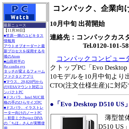
コンパック、企業向
10月中旬 出荷開始
最新ニュース
【11月30日】
連絡先：コンパックカス
■笠原一輝のユビキタス
情報局
Tel.0120-101-58
アウトオブオーダーと最
新プロセスを採用する今
後のAtom
コンパックコンピュー
■山田祥平の
クトップPC「Evo Deskt
Re:config.sys
タッチが変えるフォーム
10モデルを10月中旬よ
ファクタとアプリ
■マウス、29,820円から
CTO(注文仕様生産)に対
のVESAマウント対応コ
ンパクトPC
■ドスパラ、Intel NUC規
●「Evo Desktop D510 US
格の手のひらサイズPC
■ドスパラ、イラストレ
ーター向けのノートPC
薄型筐体を
～初音ミクProject DIVA
の「ちほ」さんが実際使
D510 
用