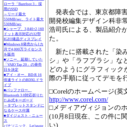
ローラ「Barefoot 3」採
用のSSD
発表会では、東京都障害
～リード最大
550MB/sec、ライト最大
開発校編集デザイン科非常
530MB/sec
浩司氏による、製品紹介
■シャープ、3,840×2,160
ドット表示対応の32型
た。
IGZO液晶ディスプレイ
■Windows 8発売から1カ
月で4,000万ライセンス
新たに搭載された「染
を販売
シ」や「ラフブラシ」な
■ソニー、延期していた
「VAIO Tap 20」の発売
どのようにグラフィック
日を決定
■アイ・オー、BD-R 16
際の手順に従ってデモを
倍速ライトのBDXLドラ
イブ
□Corelのホームページ(英
■バッファロー、
Bluetooth 3.0対応折りた
http://www.corel.com/
たみ式キーボード
～タブレットスタンドに
□メディアヴィジョンの
なるケース付属
(10月8日現在、この件
■ダイジェスト・ニュー
ス
い)
パナソニック、Let'snote