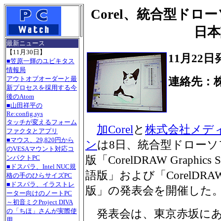
Corel、統合型ドローソ
日本
最新ニュース
【11月30日】
11月22日
■笠原一輝のユビキタス
情報局
アウトオブオーダーと最
連絡先：
新プロセスを採用する今
Tel.0
後のAtom
■山田祥平の
Re:config.sys
タッチが変えるフォーム
加Corel
と
株式会社メデ
ファクタとアプリ
■マウス、29,820円から
ン
は8日、統合型ドローソ
のVESAマウント対応コ
版「CorelDRAW Graphics S
ンパクトPC
■ドスパラ、Intel NUC規
語版」および「CorelDRAW
格の手のひらサイズPC
■ドスパラ、イラストレ
版」の発表会を開催した
ーター向けのノートPC
～初音ミクProject DIVA
の「ちほ」さんが実際使
発表会は、東京赤坂にあ
用