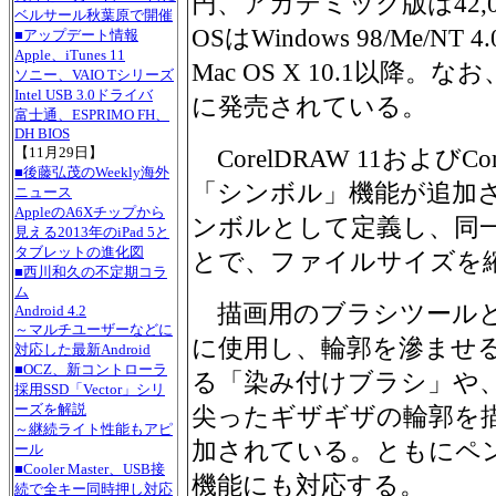
円、アカデミック版は42,0
ベルサール秋葉原で開催
OSはWindows 98/Me/NT 4.
■アップデート情報
Apple、iTunes 11
Mac OS X 10.1以降。
ソニー、VAIO Tシリーズ
Intel USB 3.0ドライバ
に発売されている。
富士通、ESPRIMO FH、
DH BIOS
【11月29日】
CorelDRAW 11およびCor
■後藤弘茂のWeekly海外
「シンボル」機能が追加
ニュース
AppleのA6Xチップから
ンボルとして定義し、同
見える2013年のiPad 5と
タブレットの進化図
とで、ファイルサイズを
■西川和久の不定期コラ
ム
描画用のブラシツールと
Android 4.2
～マルチユーザーなどに
に使用し、輪郭を滲ませ
対応した最新Android
■OCZ、新コントローラ
る「染み付けブラシ」や
採用SSD「Vector」シリ
ーズを解説
尖ったギザギザの輪郭を
～継続ライト性能もアピ
加されている。ともにペ
ール
■Cooler Master、USB接
機能にも対応する。
続で全キー同時押し対応