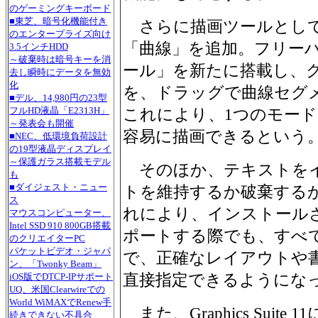
のゲーミングキーボード
■東芝、暗号化機能付き
さらに描画ツールとして
のエンタープライズ向け
「曲線」を追加。フリー
3.5インチHDD
～破棄時は暗号キーを消
ール」を新たに搭載し、
去し瞬時にデータを無効
化
を、ドラッグで曲線セグ
■デル、14,980円の23型
フルHD液晶「E2313H」
これにより、1つのモー
～発表会も開催
容易に描画できるという
■NEC、低環境負荷設計
の19型液晶ディスプレイ
～保護ガラス搭載モデル
そのほか、テキストをイ
も
■ダイジェスト・ニュー
トを維持するか破棄する
ス
れにより、インストール
マウスコンピューター、
Intel SSD 910 800GB搭載
ポートする際でも、すべ
のクリエイターPC
パケットビデオ・ジャパ
で、正確なレイアウトや
ン、「Twonky Beam」
直接指定できるようにな
iOS版でDTCP-IPサポート
UQ、米国Clearwireでの
World WiMAXでRenew手
また、Graphics Suite
続きできない不具合