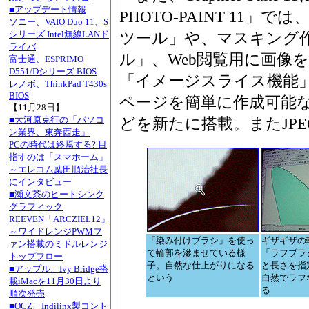
■アップデート情報
PHOTO-PAINT 11
ソニー、VAIO Duo 11、S
シリーズ Intel無線LANド
ツール」や、マスキング
ライバ
ル」、Web閲覧用に画像
富士通、ESPRIMO
D551/Dシリーズ BIOS
「イメージスライス機能」
レノボ、ThinkPad T430s
BIOS
ページを簡単に作成可能
【11月28日】
■大河原克行の「パソコ
どを新たに搭載。またJPE
ン業界、東奔西走」
PCの時代は終焉する? 目
指すのは「スマホーム」
～エレコム葉田順治社長
にインタビュー
■瀬文茶のヒートシンク
グラフィック
REEVEN「ARCZIEL12」
～ワイドレンジPWMフ
「染み付けブラシ」を使っ
ギザギザの
ァン搭載のミドルレンジ
て輪郭を滲ませている様
「ラフブラ
トップフロー
子。自然な仕上がりになる
と長さを指
■アップル、Ivy Bridge搭
という
自然でラフ
載iMacを11月30日より
る
順次発売
■OCZ、Indilinx製コント