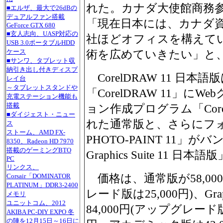
れた。カナダ大使館商務参事官 
■エルザ、最大で26dBの
デュアルファン搭載
「現在日本には、カナダ資本
GeForce GTX 680
■玄人志向、UASP対応の
社ほどオフィスを構えて
USB 3.0ポータブルHDD
ケース
術を広めていきたい」と
■サンワ、タブレット収
納引き出し付きディスプ
CorelDRAW 11 日
レイ台
～タブレットスタンドや
「CorelDRAW 11」に
充電ステーション機能も
搭載
ョン作成プログラム「Corel
■ダイジェスト・ニュー
れた通常版と、さらにフォト
ス
ストーム、AMD FX-
PHOTO-PAINT 11」が
8350、Radeon HD 7970
搭載のゲーミングBTO
Graphics Suite 11
PC
リンクス、
価格は、通常版が58,00
Corsair「DOMINATOR
PLATINUM」DDR3-2400
レード版は25,000円)、Graph
メモリ
ユニットコム、2012
84,000円(アップグレード版
AKIBA PC-DIY EXPO 冬
の陣を12月15日～16日に