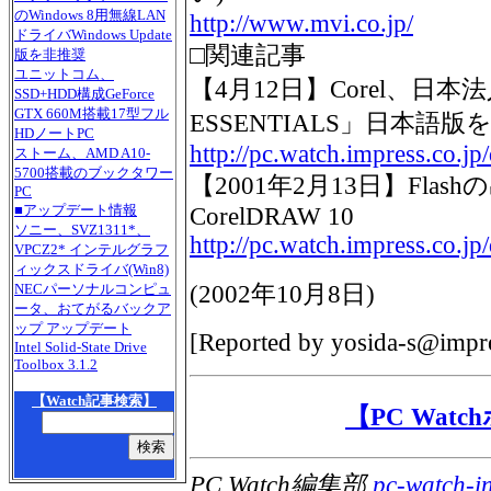
のWindows 8用無線LAN
http://www.mvi.co.jp/
ドライバWindows Update
□関連記事
版を非推奨
ユニットコム、
【4月12日】Corel、日本法
SSD+HDD構成GeForce
GTX 660M搭載17型フル
ESSENTIALS」日本語版
HDノートPC
http://pc.watch.impress.co.j
ストーム、AMD A10-
5700搭載のブックタワー
【2001年2月13日】Fla
PC
■アップデート情報
CorelDRAW 10
ソニー、SVZ1311*、
http://pc.watch.impress.co.jp
VPCZ2* インテルグラフ
ィックスドライバ(Win8)
(
2002年10月8日
)
NECパーソナルコンピュ
ータ、おてがるバックア
ップ アップデート
[Reported by
yosida-s@impre
Intel Solid-State Drive
Toolbox 3.1.2
【Watch記事検索】
【PC Wat
PC Watch編集部
pc-watch-i