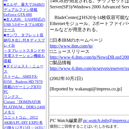
146GB)が用意される。チップセットはServer
■エルザ、最大で26dBの
Server(SP3)/Windows 2000 Advanced Ser
デュアルファン搭載
GeForce GTX 680
BladeCenterはHS20を14枚収
■玄人志向、UASP対応の
Ethernetモジュール、2ポートファ
USB 3.0ポータブルHDD
ールなどが用意される。
ケース
■サンワ、タブレット収
□日本IBMのホームページ
納引き出し付きディスプ
レイ台
http://www.ibm.com/jp/
～タブレットスタンドや
□ニュースリリース
充電ステーション機能も
http://www-6.ibm.com/jp/NewsDB.nsf/20
搭載
□製品情報
■ダイジェスト・ニュー
http://www-6.ibm.com/jp/servers/eserver/xs
ス
ストーム、AMD FX-
(
2002年10月2日
)
8350、Radeon HD 7970
搭載のゲーミングBTO
[Reported by
wakasugi@impress.co.jp
]
PC
リンクス、
Corsair「DOMINATOR
PLATINUM」DDR3-2400
メモリ
ユニットコム、2012
PC Watch編集部
pc-watch-info@impress.c
AKIBA PC-DIY EXPO 冬
個別にご回答することはいたしかねます。
の陣を12月15日～16日に