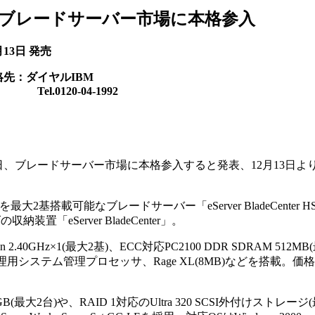
、ブレードサーバー市場に本格参入
月13日 発売
絡先：ダイヤルIBM
l.0120-04-1992
日、ブレードサーバー市場に本格参入すると発表、12月13日よ
最大2基搭載可能なブレードサーバー「eServer BladeCenter H
置「eServer BladeCenter」。
 2.40GHz×1(最大2基)、ECC対応PC2100 DDR SDRAM 512MB
、リモート管理用システム管理プロセッサ、Rage XL(8MB)などを搭載。価
(最大2台)や、RAID 1対応のUltra 320 SCSI外付けストレージ