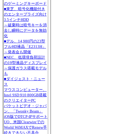
のゲーミングキーボード
■東芝、暗号化機能付き
のエンタープライズ向け
3.5インチHDD
～破棄時は暗号キーを消
去し瞬時にデータを無効
化
■デル、14,980円の23型
フルHD液晶「E2313H」
～発表会も開催
■NEC、低環境負荷設計
の19型液晶ディスプレイ
～保護ガラス搭載モデル
も
■ダイジェスト・ニュー
ス
マウスコンピューター、
Intel SSD 910 800GB搭載
のクリエイターPC
パケットビデオ・ジャパ
ン、「Twonky Beam」
iOS版でDTCP-IPサポート
UQ、米国Clearwireでの
World WiMAXでRenew手
続きできない不具合