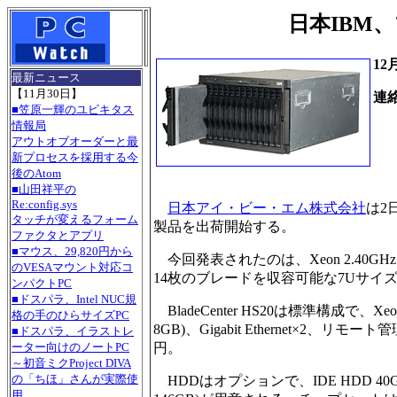
日本IBM
12
最新ニュース
【11月30日】
連
■笠原一輝のユビキタス
Te
情報局
アウトオブオーダーと最
新プロセスを採用する今
後のAtom
■山田祥平の
Re:config.sys
日本アイ・ビー・エム株式会社
は2
タッチが変えるフォーム
製品を出荷開始する。
ファクタとアプリ
■マウス、29,820円から
今回発表されたのは、Xeon 2.40GHzを
のVESAマウント対応コ
14枚のブレードを収容可能な7Uサイズの収納装
ンパクトPC
■ドスパラ、Intel NUC規
BladeCenter HS20は標準構成で、Xeon
格の手のひらサイズPC
8GB)、Gigabit Ethernet×2
■ドスパラ、イラストレ
円。
ーター向けのノートPC
～初音ミクProject DIVA
の「ちほ」さんが実際使
HDDはオプションで、IDE HDD 40GB
用