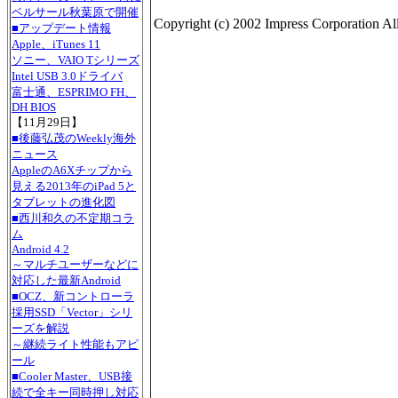
ベルサール秋葉原で開催
Copyright (c) 2002 Impress Corporation All 
■アップデート情報
Apple、iTunes 11
ソニー、VAIO Tシリーズ
Intel USB 3.0ドライバ
富士通、ESPRIMO FH、
DH BIOS
【11月29日】
■後藤弘茂のWeekly海外
ニュース
AppleのA6Xチップから
見える2013年のiPad 5と
タブレットの進化図
■西川和久の不定期コラ
ム
Android 4.2
～マルチユーザーなどに
対応した最新Android
■OCZ、新コントローラ
採用SSD「Vector」シリ
ーズを解説
～継続ライト性能もアピ
ール
■Cooler Master、USB接
続で全キー同時押し対応