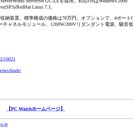
Works ServerSet GC-LEを採用。対応OSはWindows 2000
ver(SP3)/RedHat Linux 7.3。
容可能な収納装置。標準構成の価格は78万円。オプションで、4ポートGig
イバーチャネルモジュール、1200W/200Vリダンダント電源、騒音
02/10021
eries/blade/
【PC Watchホームページ】
o.jp