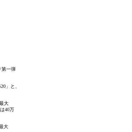
り第一弾
S20」と、
(最大
格は40万
(最大