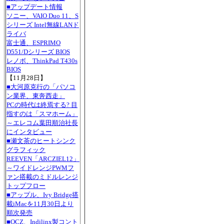
■アップデート情報
ソニー、VAIO Duo 11、S
シリーズ Intel無線LANド
ライバ
富士通、ESPRIMO
D551/Dシリーズ BIOS
レノボ、ThinkPad T430s
BIOS
【11月28日】
■大河原克行の「パソコ
ン業界、東奔西走」
PCの時代は終焉する? 目
指すのは「スマホーム」
～エレコム葉田順治社長
にインタビュー
■瀬文茶のヒートシンク
グラフィック
REEVEN「ARCZIEL12」
～ワイドレンジPWMフ
ァン搭載のミドルレンジ
トップフロー
■アップル、Ivy Bridge搭
載iMacを11月30日より
順次発売
■OCZ、Indilinx製コント