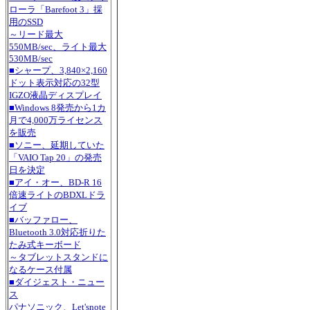
ローラ「Barefoot 3」採
用のSSD
～リード最大
550MB/sec、ライト最大
530MB/sec
■シャープ、3,840×2,160
ドット表示対応の32型
IGZO液晶ディスプレイ
■Windows 8発売から1カ
月で4,000万ライセンス
を販売
■ソニー、延期していた
「VAIO Tap 20」の発売
日を決定
■アイ・オー、BD-R 16
倍速ライトのBDXLドラ
イブ
■バッファロー、
Bluetooth 3.0対応折りた
たみ式キーボード
～タブレットスタンドに
なるケース付属
■ダイジェスト・ニュー
ス
パナソニック、Let'snote