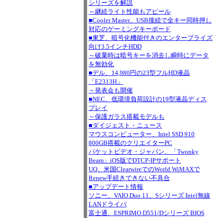
シリーズを解説
～継続ライト性能もアピール
■Cooler Master、USB接続で全キー同時押し
対応のゲーミングキーボード
■東芝、暗号化機能付きのエンタープライズ
向け3.5インチHDD
～破棄時は暗号キーを消去し瞬時にデータ
を無効化
■デル、14,980円の23型フルHD液晶
「E2313H」
～発表会も開催
■NEC、低環境負荷設計の19型液晶ディス
プレイ
～保護ガラス搭載モデルも
■ダイジェスト・ニュース
マウスコンピューター、Intel SSD 910
800GB搭載のクリエイターPC
パケットビデオ・ジャパン、「Twonky
Beam」iOS版でDTCP-IPサポート
UQ、米国ClearwireでのWorld WiMAXで
Renew手続きできない不具合
■アップデート情報
ソニー、VAIO Duo 11、Sシリーズ Intel無線
LANドライバ
富士通、ESPRIMO D551/Dシリーズ BIOS