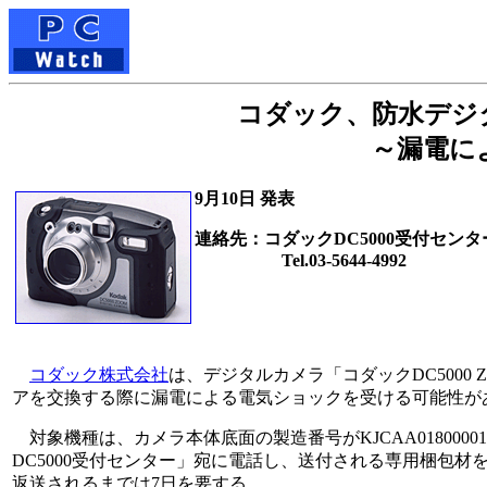
コダック、防水デジタル
～漏電に
9月10日 発表
連絡先：コダックDC5000受付センタ
Tel.03-5644-4992
コダック株式会社
は、デジタルカメラ「コダックDC500
アを交換する際に漏電による電気ショックを受ける可能性が
対象機種は、カメラ本体底面の製造番号がKJCAA01800001～
DC5000受付センター」宛に電話し、送付される専用梱包
返送されるまでは7日を要する。