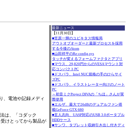
I
最新ニュース
【11月30日】
■笠原一輝のユビキタス情報局
アウトオブオーダーと最新プロセスを採用
する今後のAtom
■山田祥平のRe:config.sys
タッチが変えるフォームファクタとアプリ
■マウス、29,820円からのVESAマウント対
応コンパクトPC
■ドスパラ、Intel NUC規格の手のひらサイ
ズPC
■ドスパラ、イラストレーター向けのノート
PC
～初音ミクProject DIVAの「ちほ」さんが実
より、電池や記録メディ
際使用
。
■エルザ、最大で26dBのデュアルファン搭
載GeForce GTX 680
収方法は、「コダック
■玄人志向、UASP対応のUSB 3.0ポータブル
HDDケース
を受けとってから製品が
■サンワ、タブレット収納引き出し付きディ