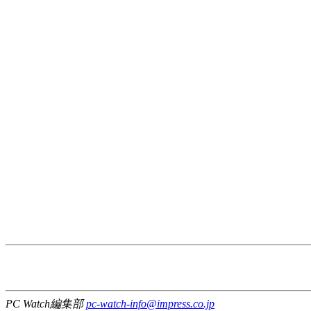
PC Watch編集部
pc-watch-info@impress.co.jp