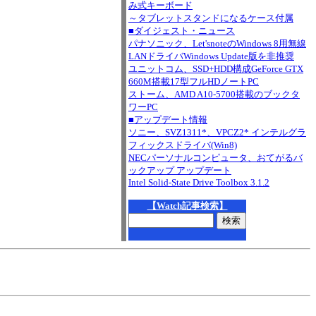
み式キーボード
～タブレットスタンドになるケース付属
■ダイジェスト・ニュース
パナソニック、Let'snoteのWindows 8用無線
LANドライバWindows Update版を非推奨
ユニットコム、SSD+HDD構成GeForce GTX
660M搭載17型フルHDノートPC
ストーム、AMD A10-5700搭載のブックタ
ワーPC
■アップデート情報
ソニー、SVZ1311*、VPCZ2* インテルグラ
フィックスドライバ(Win8)
NECパーソナルコンピュータ、おてがるバ
ックアップ アップデート
Intel Solid-State Drive Toolbox 3.1.2
【Watch記事検索】