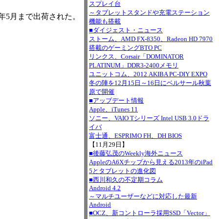
スプレイ台
～タブレットスタンドや充電ステーション
2年5月まで出荷された。
機能も搭載
■ダイジェスト・ニュース
ストーム、AMD FX-8350、Radeon HD 7970
搭載のゲーミングBTO PC
リンクス、Corsair「DOMINATOR
PLATINUM」DDR3-2400メモリ
ユニットコム、2012 AKIBA PC-DIY EXPO
冬の陣を12月15日～16日にベルサール秋葉
原で開催
■アップデート情報
Apple、iTunes 11
ソニー、VAIO Tシリーズ Intel USB 3.0ドラ
イバ
富士通、ESPRIMO FH、DH BIOS
【11月29日】
■後藤弘茂のWeekly海外ニュース
AppleのA6Xチップから見える2013年のiPad
5とタブレットの進化図
■西川和久の不定期コラム
Android 4.2
～マルチユーザーなどに対応した最新
Android
■OCZ、新コントローラ採用SSD「Vector」