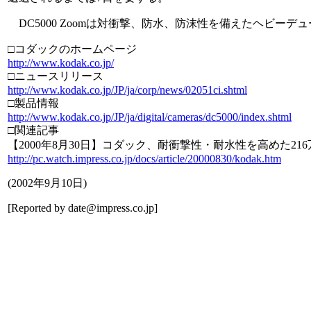
DC5000 Zoomは対衝撃、防水、防沫性を備えたヘビーデュ
□コダックのホームページ
http://www.kodak.co.jp/
□ニュースリリース
http://www.kodak.co.jp/JP/ja/corp/news/02051ci.shtml
□製品情報
http://www.kodak.co.jp/JP/ja/digital/cameras/dc5000/index.shtml
□関連記事
【2000年8月30日】コダック、耐衝撃性・耐水性を高めた21
http://pc.watch.impress.co.jp/docs/article/20000830/kodak.htm
(
2002年9月10日
)
[Reported by
date@impress.co.jp
]