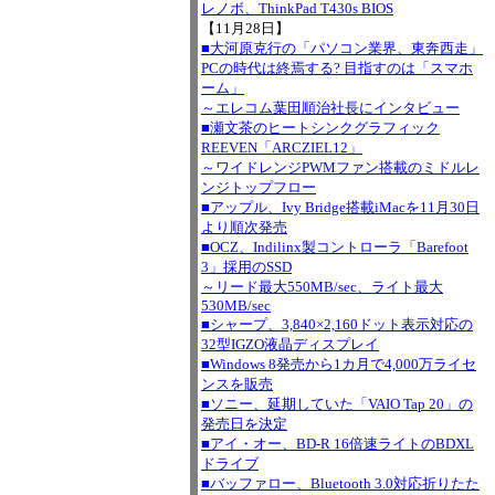
レノボ、ThinkPad T430s BIOS
【11月28日】
■大河原克行の「パソコン業界、東奔西走」
PCの時代は終焉する? 目指すのは「スマホ
ーム」
～エレコム葉田順治社長にインタビュー
■瀬文茶のヒートシンクグラフィック
REEVEN「ARCZIEL12」
～ワイドレンジPWMファン搭載のミドルレ
ンジトップフロー
■アップル、Ivy Bridge搭載iMacを11月30日
より順次発売
■OCZ、Indilinx製コントローラ「Barefoot
3」採用のSSD
～リード最大550MB/sec、ライト最大
530MB/sec
■シャープ、3,840×2,160ドット表示対応の
32型IGZO液晶ディスプレイ
■Windows 8発売から1カ月で4,000万ライセ
ンスを販売
■ソニー、延期していた「VAIO Tap 20」の
発売日を決定
■アイ・オー、BD-R 16倍速ライトのBDXL
ドライブ
■バッファロー、Bluetooth 3.0対応折りたた