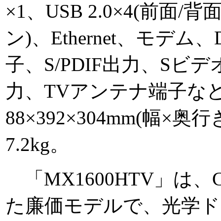
×1、USB 2.0×4(前面/背面
ン)、Ethernet、モデム、
子、S/PDIF出力、S
力、TVアンテナ端子な
88×392×304mm(幅×
7.2kg。
「MX1600HTV」は、Cel
た廉価モデルで、光学ドラ