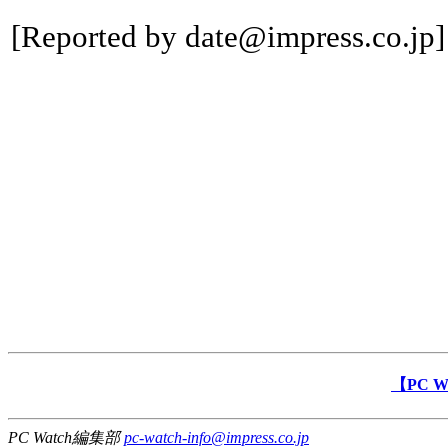
[Reported by
date@impress.co.jp
]
【PC 
PC Watch編集部
pc-watch-info@impress.co.jp