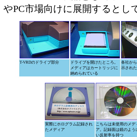
やPC市場向けに展開するとし
T-VRDのドライブ部分
ドライブを開けたところ。
各社から
メディアはカートリッジに
示された
納められている
実際にホログラム記録され
こちらは未使用のメデ
たメディア
ア。記録面は鏡のよう
い反射率を持つ