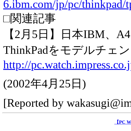
6.ibm.com/jp/pc/thinkpad/
□関連記事
【2月5日】日本IBM、
ThinkPadをモデルチェ
http://pc.watch.impress.co
(
2002年4月25日
)
[Reported by
wakasugi@imp
【PC 