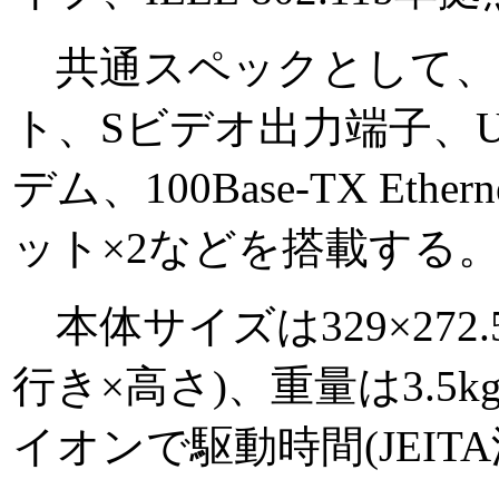
共通スペックとして、Int
ト、Sビデオ出力端子、USB
デム、100Base-TX Ethe
ット×2などを搭載する
本体サイズは329×272.5×
行き×高さ)、重量は3.5
イオンで駆動時間(JEITA