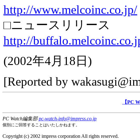
http://www.melcoinc.co.jp/
□ニュースリリース
http://buffalo.melcoinc.co
(
2002年4月18日
)
[Reported by
wakasugi@imp
【PC 
PC Watch編集部
pc-watch-info@impress.co.jp
個別にご回答することはいたしかねます。
Copyright (c) 2002 impress corporation All rights reserved.