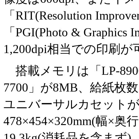
「RIT(Resolution Improv
「PGI(Photo & Graphic
1,200dpi相当での印刷
搭載メモリは「LP-8900
7700」が8MB、給紙枚
ユニバーサルカセットが
478×454×320mm(幅
19.3kg(消耗品を含まず)