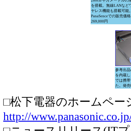
280cd/平方メートルの
を搭載。無線LANなど
ヤレス機能も搭載可能
PanaSenceでの販売価
269,000円
参考出品
を内蔵し
では携帯
た。発売
□松下電器のホームペー
http://www.panasonic.co.jp
□ニュースリリース(IT