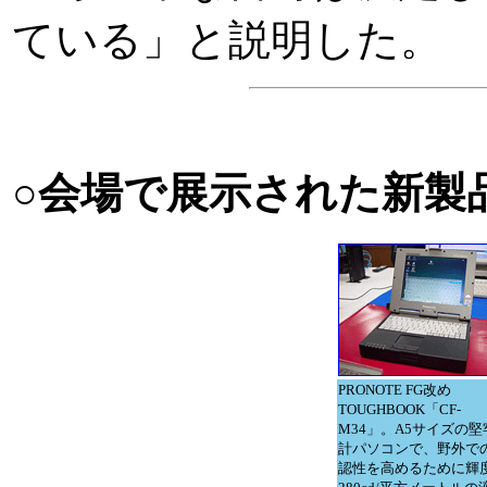
ている」と説明した。
○会場で展示された新製
PRONOTE FG改め
TOUGHBOOK「CF-
M34」。A5サイズの堅
計パソコンで、野外で
認性を高めるために輝