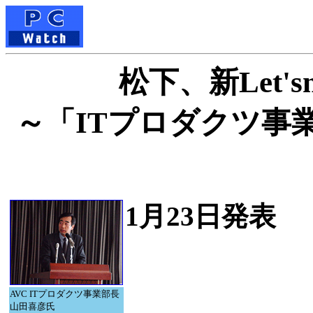
松下、新Let'
～「ITプロダクツ事
1月23日発表
AVC ITプロダクツ事業部長
山田喜彦氏