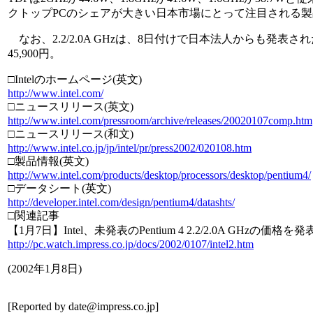
クトップPCのシェアが大きい日本市場にとって注目される
なお、2.2/2.0A GHzは、8日付けで日本法人からも発表された。国内
45,900円。
□Intelのホームページ(英文)
http://www.intel.com/
□ニュースリリース(英文)
http://www.intel.com/pressroom/archive/releases/20020107comp.htm
□ニュースリリース(和文)
http://www.intel.co.jp/jp/intel/pr/press2002/020108.htm
□製品情報(英文)
http://www.intel.com/products/desktop/processors/desktop/pentium4/
□データシート(英文)
http://developer.intel.com/design/pentium4/datashts/
□関連記事
【1月7日】Intel、未発表のPentium 4 2.2/2.0A GHzの価格を発
http://pc.watch.impress.co.jp/docs/2002/0107/intel2.htm
(
2002年1月8日
)
[Reported by
date@impress.co.jp
]