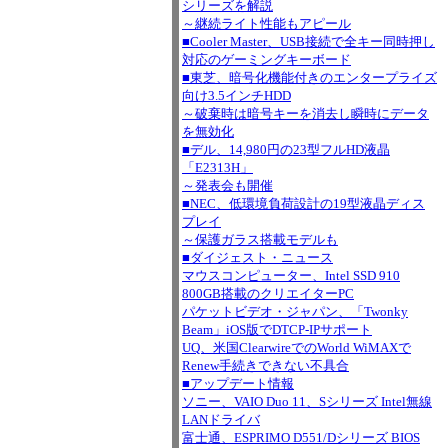
シリーズを解説
～継続ライト性能もアピール
■Cooler Master、USB接続で全キー同時押し
対応のゲーミングキーボード
■東芝、暗号化機能付きのエンタープライズ
向け3.5インチHDD
～破棄時は暗号キーを消去し瞬時にデータ
を無効化
■デル、14,980円の23型フルHD液晶
「E2313H」
～発表会も開催
■NEC、低環境負荷設計の19型液晶ディス
プレイ
～保護ガラス搭載モデルも
■ダイジェスト・ニュース
マウスコンピューター、Intel SSD 910
800GB搭載のクリエイターPC
パケットビデオ・ジャパン、「Twonky
Beam」iOS版でDTCP-IPサポート
UQ、米国ClearwireでのWorld WiMAXで
Renew手続きできない不具合
■アップデート情報
ソニー、VAIO Duo 11、Sシリーズ Intel無線
LANドライバ
富士通、ESPRIMO D551/Dシリーズ BIOS