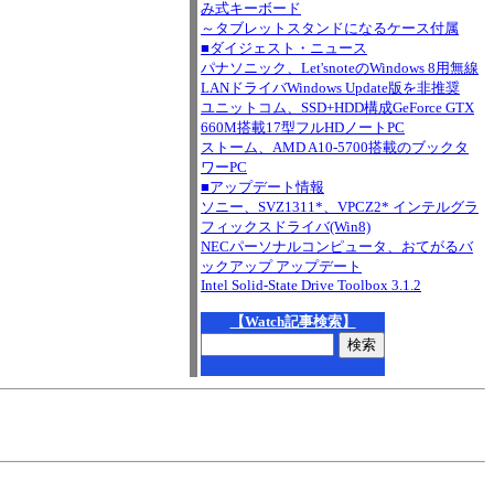
み式キーボード
～タブレットスタンドになるケース付属
■ダイジェスト・ニュース
パナソニック、Let'snoteのWindows 8用無線
LANドライバWindows Update版を非推奨
ユニットコム、SSD+HDD構成GeForce GTX
660M搭載17型フルHDノートPC
ストーム、AMD A10-5700搭載のブックタ
ワーPC
■アップデート情報
ソニー、SVZ1311*、VPCZ2* インテルグラ
フィックスドライバ(Win8)
NECパーソナルコンピュータ、おてがるバ
ックアップ アップデート
Intel Solid-State Drive Toolbox 3.1.2
【Watch記事検索】