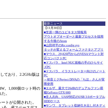
I
最新ニュース
【11月30日】
■笠原一輝のユビキタス情報局
アウトオブオーダーと最新プロセスを採用
する今後のAtom
■山田祥平のRe:config.sys
タッチが変えるフォームファクタとアプリ
■マウス、29,820円からのVESAマウント対
応コンパクトPC
■ドスパラ、Intel NUC規格の手のひらサイ
ズPC
■ドスパラ、イラストレーター向けのノート
採用しており、2.2GHz版は
PC
～初音ミクProject DIVAの「ちほ」さんが実
際使用
4W。1,000個ロット時の
■エルザ、最大で26dBのデュアルファン搭
載GeForce GTX 680
された。
■玄人志向、UASP対応のUSB 3.0ポータブル
HDDケース
のデータシートが公開された。
■サンワ、タブレット収納引き出し付きディ
えられている。省スペースデス