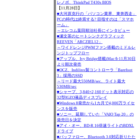
レノボ、ThinkPad T430s BIOS
【11月28日】
■大河原克行の「パソコン業界、東奔西走」
PCの時代は終焉する? 目指すのは「スマホ
ーム」
～エレコム葉田順治社長にインタビュー
■瀬文茶のヒートシンクグラフィック
REEVEN「ARCZIEL12」
～ワイドレンジPWMファン搭載のミドルレ
ンジトップフロー
■アップル、Ivy Bridge搭載iMacを11月30日
より順次発売
■OCZ、Indilinx製コントローラ「Barefoot
3」採用のSSD
～リード最大550MB/sec、ライト最大
530MB/sec
■シャープ、3,840×2,160ドット表示対応の
32型IGZO液晶ディスプレイ
■Windows 8発売から1カ月で4,000万ライセ
ンスを販売
■ソニー、延期していた「VAIO Tap 20」の
発売日を決定
■アイ・オー、BD-R 16倍速ライトのBDXL
ドライブ
■バッファロー、Bluetooth 3.0対応折りたた