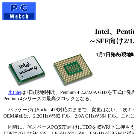
Intel、Pen
～SFF向け2/1.
1月7日発表(現地
米Intel
は7日(現地時間)、Pentium 4 2.2/2.0A GHz
Pentium 4シリーズの最高クロックとなる。
パッケージはSocket 478対応のままで、変更はない。2次キャッシュ
OEM単価は、2.2GHzが562ドル、2.0A GHzが364ドル
同時に、省スペースPC(SFF)向けにTDPを45W以下に押さえたNorth
TDPは2GHzが44.6W、1.8GHzが41.6W、1.6GHzが38