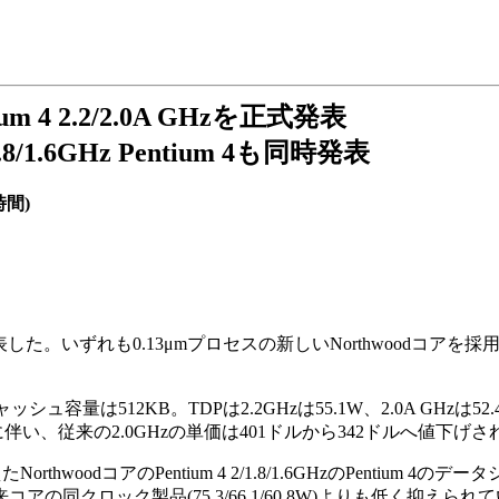
tium 4 2.2/2.0A GHzを正式発表
8/1.6GHz Pentium 4も同時発表
時間)
を正式に発表した。いずれも0.13μmプロセスの新しいNorthwoodコアを
容量は512KB。TDPは2.2GHzは55.1W、2.0A GHzは52.
。これに伴い、従来の2.0GHzの単価は401ドルから342ドルへ値下げ
woodコアのPentium 4 2/1.8/1.6GHzのPentium 4
.7Wと従来コアの同クロック製品(75.3/66.1/60.8W)よりも低く抑