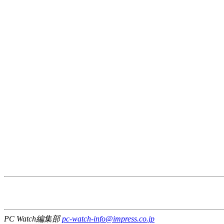
PC Watch編集部
pc-watch-info@impress.co.jp