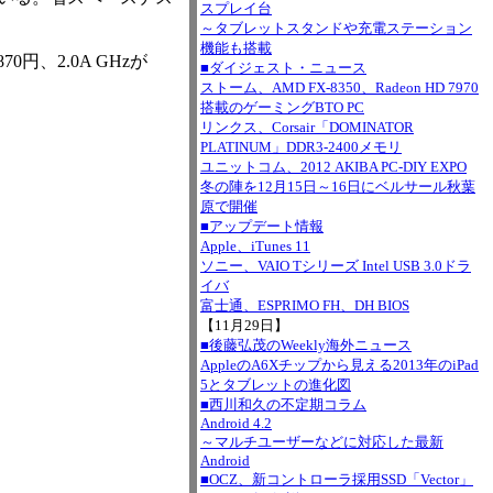
スプレイ台
～タブレットスタンドや充電ステーション
機能も搭載
0円、2.0A GHzが
■ダイジェスト・ニュース
ストーム、AMD FX-8350、Radeon HD 7970
搭載のゲーミングBTO PC
リンクス、Corsair「DOMINATOR
PLATINUM」DDR3-2400メモリ
ユニットコム、2012 AKIBA PC-DIY EXPO
冬の陣を12月15日～16日にベルサール秋葉
原で開催
■アップデート情報
Apple、iTunes 11
ソニー、VAIO Tシリーズ Intel USB 3.0ドラ
イバ
富士通、ESPRIMO FH、DH BIOS
【11月29日】
■後藤弘茂のWeekly海外ニュース
AppleのA6Xチップから見える2013年のiPad
5とタブレットの進化図
■西川和久の不定期コラム
Android 4.2
～マルチユーザーなどに対応した最新
Android
■OCZ、新コントローラ採用SSD「Vector」