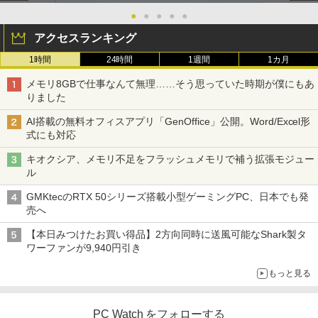
●
●
●
●
●
アクセスランキング
1時間
24時間
1週間
1カ月
メモリ8GBで仕事なんて無理……そう思っていた時期が僕にもあ
りました
AI搭載の無料オフィスアプリ「GenOffice」公開。Word/Excel形
式にも対応
キオクシア、メモリ不足をフラッシュメモリで補う拡張モジュー
ル
GMKtecのRTX 50シリーズ搭載小型ゲーミングPC、日本でも発
売へ
【本日みつけたお買い得品】2方向同時に送風可能なShark製タ
ワーファンが9,940円引き
もっと見る
PC Watch をフォローする