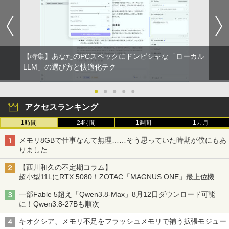
【特集】あなたのPCスペックにドンピシャな「ローカル
LLM」の選び方と快適化テク
●
●
●
●
●
アクセスランキング
1時間
24時間
1週間
1カ月
メモリ8GBで仕事なんて無理……そう思っていた時期が僕にもあ
りました
【西川和久の不定期コラム】
超小型11LにRTX 5080！ZOTAC「MAGNUS ONE」最上位機の
実力を探る
一部Fable 5超え「Qwen3.8-Max」8月12日ダウンロード可能
に！Qwen3.8-27Bも順次
キオクシア、メモリ不足をフラッシュメモリで補う拡張モジュー