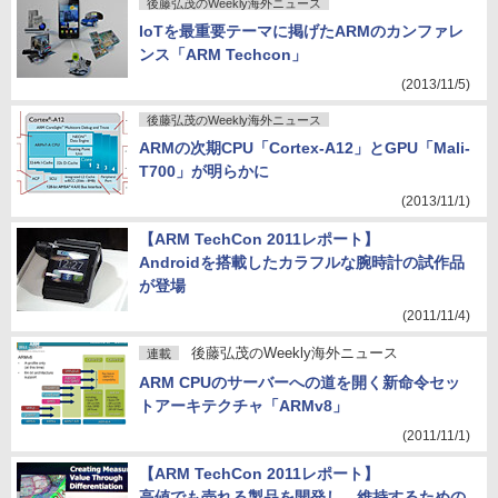
後藤弘茂のWeekly海外ニュース
IoTを最重要テーマに掲げたARMのカンファレ
ンス「ARM Techcon」
(2013/11/5)
後藤弘茂のWeekly海外ニュース
ARMの次期CPU「Cortex-A12」とGPU「Mali-
T700」が明らかに
(2013/11/1)
【ARM TechCon 2011レポート】
Androidを搭載したカラフルな腕時計の試作品
が登場
(2011/11/4)
後藤弘茂のWeekly海外ニュース
連載
ARM CPUのサーバーへの道を開く新命令セッ
トアーキテクチャ「ARMv8」
(2011/11/1)
【ARM TechCon 2011レポート】
高値でも売れる製品を開発し、維持するための