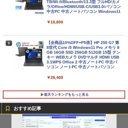
TB/Wi-fi/Bluetooth/13.3型 フルHD/カメ
ラ/Office/HDMI/USB-C/USB3.0/パソコン
中古PC 中古ノートパソコン Windows11
￥16,800
【全商品10%OFF+P5倍】HP 250 G7 第
5
8世代 Core i5 Windows11 Pro メモリ 8
GB 16GB SSD 256GB 512GB 15型 テン
キー WEBカメラ DVDマルチ HDMI USB
3.1WPS Office 2 中古ノートPC 中古パ
ソコン ノートPC 中古ノートパソコン
￥26,400
楽天ランキングをもっと見る
おすすめ記事
【★最大100%ポイント】おまかせ 中古
【おまかせ】モニター 23インチ 1920x1
オレンジページ 2026 10/17号増刊＜グレ
1
1
1
パソコン Windows XP Celeron or Core
080 フルHD HDMI PCモニター 中古ディ
ー＞ [雑誌]