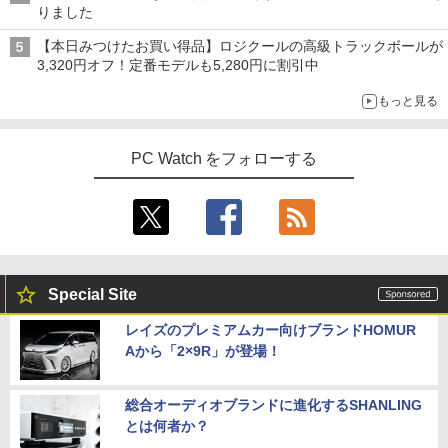
タ 5年保証 3辺フレームレス&広視野角A
りました
DSパネル 23.8型ワイド液晶 ブラック 24
￥825
【中古】Dospara◆デスクトップPC/Cor
インチ相当 PCモニター LCD-A241DB L
4
【本日みつけたお買い得品】ロジクールの高級トラックボールが
e i5/16GB/2019年/HB//【パソコン】
CDA241DB 【NE直】
3,320円オフ！定番モデルも5,280円に割引中
￥22,660
￥12,720
【3千円以上送料無料】新装版 沈黙の艦
5
もっと見る
隊 全16巻セット
￥22,660
PC Watch をフォローする
モニター 21.5インチ 黒 白 100Hz ゲーミ
5
hp Z420 Workstation Xeon E5-1660 3.
ングモニター【1ms応答 2mmベゼルレ
5
3GHz 16GB 128GB(SSD)+500GB(HDD)
ス】pcモニター 1920*1080 FHD パソコ
Quadro K600 DVD+-RW Windows7 Pro
ン モニター VA非光沢 4000:1 HDMI 角度
64bit 難有 【中古】【20260325】
調整 VESA Freesync スピーカー内蔵 kk
smart 最強配送 HG-215
￥24,000
￥12,399
Special Site
レイズのプレミアムカー向けブランドHOMUR
Aから「2×9R」が登場！
総合オーディオブランドに進化するSHANLING
とは何者か？