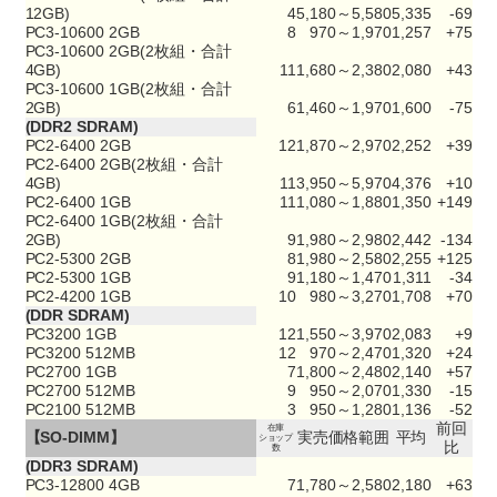
12GB)
4
5,180～5,580
5,335
-69
PC3-10600 2GB
8
970～1,970
1,257
+75
PC3-10600 2GB(2枚組・合計
4GB)
11
1,680～2,380
2,080
+43
PC3-10600 1GB(2枚組・合計
2GB)
6
1,460～1,970
1,600
-75
(DDR2 SDRAM)
PC2-6400 2GB
12
1,870～2,970
2,252
+39
PC2-6400 2GB(2枚組・合計
4GB)
11
3,950～5,970
4,376
+10
PC2-6400 1GB
11
1,080～1,880
1,350
+149
PC2-6400 1GB(2枚組・合計
2GB)
9
1,980～2,980
2,442
-134
PC2-5300 2GB
8
1,980～2,580
2,255
+125
PC2-5300 1GB
9
1,180～1,470
1,311
-34
PC2-4200 1GB
10
980～3,270
1,708
+70
(DDR SDRAM)
PC3200 1GB
12
1,550～3,970
2,083
+9
PC3200 512MB
12
970～2,470
1,320
+24
PC2700 1GB
7
1,800～2,480
2,140
+57
PC2700 512MB
9
950～2,070
1,330
-15
PC2100 512MB
3
950～1,280
1,136
-52
前回
在庫
【SO-DIMM】
実売価格範囲
平均
ショップ
比
数
(DDR3 SDRAM)
PC3-12800 4GB
7
1,780～2,580
2,180
+63