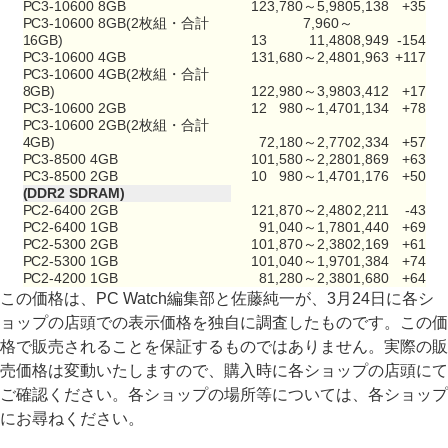
PC3-10600 8GB
12
3,780～5,980
5,138
+35
PC3-10600 8GB(2枚組・合計
7,960～
16GB)
13
11,480
8,949
-154
PC3-10600 4GB
13
1,680～2,480
1,963
+117
PC3-10600 4GB(2枚組・合計
8GB)
12
2,980～3,980
3,412
+17
PC3-10600 2GB
12
980～1,470
1,134
+78
PC3-10600 2GB(2枚組・合計
4GB)
7
2,180～2,770
2,334
+57
PC3-8500 4GB
10
1,580～2,280
1,869
+63
PC3-8500 2GB
10
980～1,470
1,176
+50
(DDR2 SDRAM)
PC2-6400 2GB
12
1,870～2,480
2,211
-43
PC2-6400 1GB
9
1,040～1,780
1,440
+69
PC2-5300 2GB
10
1,870～2,380
2,169
+61
PC2-5300 1GB
10
1,040～1,970
1,384
+74
PC2-4200 1GB
8
1,280～2,380
1,680
+64
この価格は、PC Watch編集部と佐藤純一が、3月24日に各シ
ョップの店頭での表示価格を独自に調査したものです。この価
格で販売されることを保証するものではありません。実際の販
売価格は変動いたしますので、購入時に各ショップの店頭にて
ご確認ください。各ショップの場所等については、各ショップ
にお尋ねください。