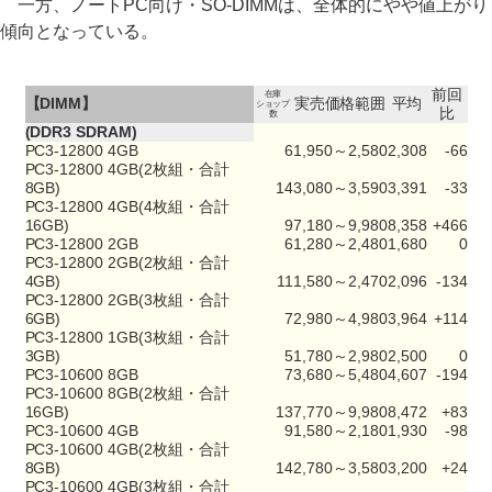
一方、ノートPC向け・SO-DIMMは、全体的にやや値上がり
傾向となっている。
前回
在庫
【DIMM】
実売価格範囲
平均
ショップ
比
数
(DDR3 SDRAM)
PC3-12800 4GB
6
1,950～2,580
2,308
-66
PC3-12800 4GB(2枚組・合計
8GB)
14
3,080～3,590
3,391
-33
PC3-12800 4GB(4枚組・合計
16GB)
9
7,180～9,980
8,358
+466
PC3-12800 2GB
6
1,280～2,480
1,680
0
PC3-12800 2GB(2枚組・合計
4GB)
11
1,580～2,470
2,096
-134
PC3-12800 2GB(3枚組・合計
6GB)
7
2,980～4,980
3,964
+114
PC3-12800 1GB(3枚組・合計
3GB)
5
1,780～2,980
2,500
0
PC3-10600 8GB
7
3,680～5,480
4,607
-194
PC3-10600 8GB(2枚組・合計
16GB)
13
7,770～9,980
8,472
+83
PC3-10600 4GB
9
1,580～2,180
1,930
-98
PC3-10600 4GB(2枚組・合計
8GB)
14
2,780～3,580
3,200
+24
PC3-10600 4GB(3枚組・合計