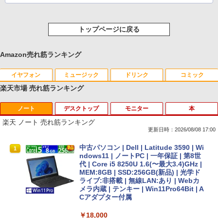
トップページに戻る
Amazon売れ筋ランキング
イヤフォン
ミュージック
ドリンク
コミック
楽天市場 売れ筋ランキング
ノート
デスクトップ
モニター
本
Anker Soundcore P40i オフホワイト
BRUCE WAYNE feat. Flo Milli, ATL Jacob
by Amazon 天然水 ラベルレス 500ml ×24本
薬屋のひとりごと 17巻 (デジタル版ビッグガ
[Explicit]
富士山の天然水 バナジウム含有 水 ミネラル
ンガンコミックス)
楽天 ノート 売れ筋ランキング
ウォーター ペットボトル 静岡県産 500ミリリ
￥7,990
更新日時：2026/08/08 17:00
ットル (Smart Basic)
￥250
￥770
中古パソコン | Dell | Latitude 3590 | Wi
1
￥1,380
ndows11 | ノートPC | 一年保証 | 第8世
代 | Core i5 8250U 1.6(〜最大3.4)GHz |
Anker Soundcore P31i ブラック
BRUCE WAYNE feat. Flo Milli, ATL Jacob
異世界居酒屋「のぶ」(22) (角川コミックス・
MEM:8GB | SSD:256GB(新品) | 光学ド
[Explicit]
エース)
【Amazon.co.jp限定】 い・ろ・は・す 2L P
ライブ:非搭載 | 無線LAN:あり | Webカ
ET ラベルレス ×8本
メラ内蔵 | テンキー | Win11Pro64Bit | A
￥5,990
Cアダプター付属
￥250
￥832
￥1,112
￥18,000