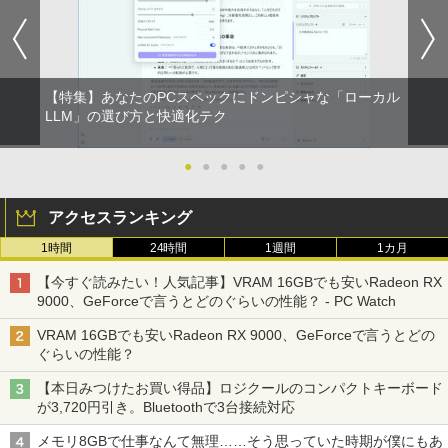
2 メモリ 4GB HDD 250GB DVDドライブ
スプレイ
搭載 リフレッシュPC デスクトップ 中古
￥1,689
安心保証 初期設定不要
￥6,600
￥9,980
【特集】あなたのPCスペックにドンピシャな「ローカル
送料無料【中古】剣客商売 1〜54巻 まで
【500円クーポン＋ポイント最大31.5%還
LLM」の選び方と快適化テク
2
2
の全巻セット SPコミックス 大島やすい
元！】モバイルモニター 15.6 インチ FH
ち リイド社（青年コミック）
【中古】純正ATI Apple Radeon HD 577
D 1920×1080 1080P Fast IPS パネル 非
2
0 1GB ビデオカード Mac Pro デスクト
光沢 1000:1 高コントラスト 超軽量 600
●
●
●
●
●
ップ 102C0160200
g スピーカー内蔵 Type-C/HDMI 接続 PS
￥22,000
5/Switch/PC/スマホ対応
アクセスランキング
￥15,007
￥8,490
1時間
24時間
1週間
1カ月
【特典】GIANNA HOMMES ISSUE05 co
3
ver 山中柔太朗(B4サイズ両面ピンナッ
【今すぐ読みたい！人気記事】VRAM 16GBでも安いRadeon RX
プ)
Windows11 中古パソコン EPSON エプ
3
9000、GeForceで言うとどのぐらいの性能？ - PC Watch
ソン Endeavor ST20E Celeron N3160
アイ・オー・データ機器 ワイド液晶ディ
3
メモリ8GB HDD500GB 18.5インチ ディ
スプレイ 23.8型/LCD-A241DB
￥2,200
VRAM 16GBでも安いRadeon RX 9000、GeForceで言うとどの
スプレイ マウス キーボード WPS Office
ぐらいの性能？
付き オフィス デスクトップ 90日保証
￥12,370
【中古】
【本日みつけたお買い得品】ロジクールのコンパクトキーボード
転生したら第七王子だったので、気まま
4
が3,720円引き。Bluetoothで3台接続対応
￥17,600
に魔術を極めます（24） 【電子書籍】[
石沢庸介 ]
【当日発送】I-O DATA アイ・オー・デー
4
メモリ8GBで仕事なんて無理……そう思っていた時期が僕にもあ