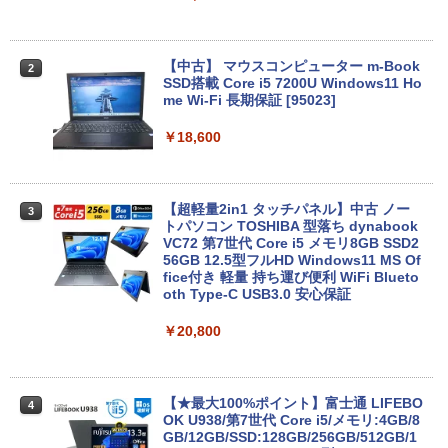
Anker Soundcore Liberty 5 ミッドナイトブ
On My Road (Stadium ver.)
ONE PIECE モノクロ版 115 (ジャンプコミッ
ラック
クスDIGITAL)
by Amazon 天然水ラベルレス 2L×9本
【中古】 マウスコンピューター m-Book
￥250
2
SSD搭載 Core i5 7200U Windows11 Ho
￥14,990
￥594
￥1,117
me Wi-Fi 長期保証 [95023]
￥18,600
【2026年アップグレード版】AOKIMI ワイヤ
On My Road (Stadium ver.)
HUNTER×HUNTER モノクロ版 39 (ジャンプ
レスイヤホン bluetooth イヤホン V12 小型
コミックスDIGITAL)
by Amazon 炭酸水 ラベルレス 500ml ×24本
軽量 ブルートゥースHi-Fi 最大36時間再生 ぶ
強炭酸水 ペットボトル 500ミリリットル (Sm
￥250
るーとゅーす コードレス ENCノイズキャン
art Basic)
【超軽量2in1 タッチパネル】中古 ノー
￥572
3
セリング 自動ペアリング Type-C充電 マイク
トパソコン TOSHIBA 型落ち dynabook
付き 防水 タッチ式音量調整 スポーツ/通勤/通
VC72 第7世代 Core i5 メモリ8GB SSD2
￥1,625
学/WEB会議(ホワイト)
56GB 12.5型フルHD Windows11 MS Of
fice付き 軽量 持ち運び便利 WiFi Blueto
BUGS LIFE
スーパーの裏でヤニ吸うふたり 9巻 (デジタル
oth Type-C USB3.0 安心保証
￥1,964
版ビッグガンガンコミックス)
コカ・コーラ やかんの麦茶 from 爽健美茶 ラ
ベルレス 650mlPET×24本
￥250
￥20,800
￥810
Xiaomi シャオミ REDMI Buds 8 Lite ワイヤ
￥2,009
レスイヤホン Bluetooth 5.4 ノイズキャンセ
リング ANC 36時間再生
【★最大100%ポイント】富士通 LIFEBO
4
OK U938/第7世代 Core i5/メモリ:4GB/8
￥3,480
GB/12GB/SSD:128GB/256GB/512GB/1