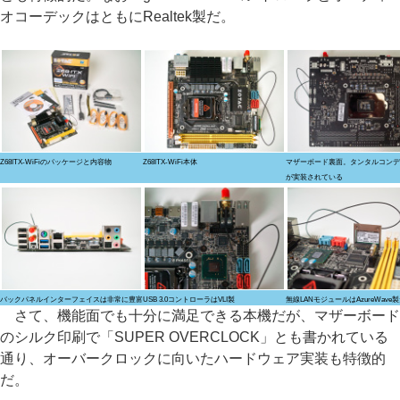
オコーデックはともにRealtek製だ。
Z68ITX-WiFiのパッケージと内容物
Z68ITX-WiFi本体
マザーボード裏面。タンタルコンデ
が実装されている
バックパネルインターフェイスは非常に豊富
USB 3.0コントローラはVLI製
無線LANモジュールはAzureWave
さて、機能面でも十分に満足できる本機だが、マザーボード
のシルク印刷で「SUPER OVERCLOCK」とも書かれている
通り、オーバークロックに向いたハードウェア実装も特徴的
だ。