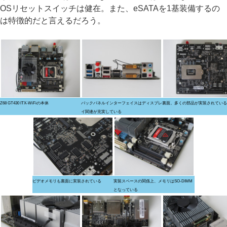
OSリセットスイッチは健在。また、eSATAを1基装備するの
は特徴的だと言えるだろう。
Z68 GT430 ITX-WiFiの本体
バックパネルインターフェイスはディスプレ
裏面。多くの部品が実装されている
イ関連が充実している
ビデオメモリも裏面に実装されている
実装スペースの関係上、メモリはSO-DIMM
となっている