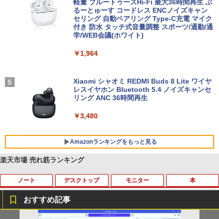
軽量 ブルートゥースHi-Fi 最大36時間再生 ぶ
るーとゅーす コードレス ENCノイズキャン
セリング 自動ペアリング Type-C充電 マイク
付き 防水 タッチ式音量調整 スポーツ/通勤/通
学/WEB会議(ホワイト)
￥1,964
Xiaomi シャオミ REDMI Buds 8 Lite ワイヤ
レスイヤホン Bluetooth 5.4 ノイズキャンセ
リング ANC 36時間再生
￥3,480
Amazonランキングをもっと見る
楽天市場 売れ筋ランキング
ノート
デスクトップ
モニター
本
BRUCE WAYNE feat. Flo Milli, ATL Jacob
by Amazon 天然水 ラベルレス 500ml ×24本
薬屋のひとりごと 17巻 (デジタル版ビッグガ
[Explicit]
富士山の天然水 バナジウム含有 水 ミネラル
ンガンコミックス)
ウォーター ペットボトル 静岡県産 500ミリリ
おすすめ記事
ットル (Smart Basic)
￥250
￥770