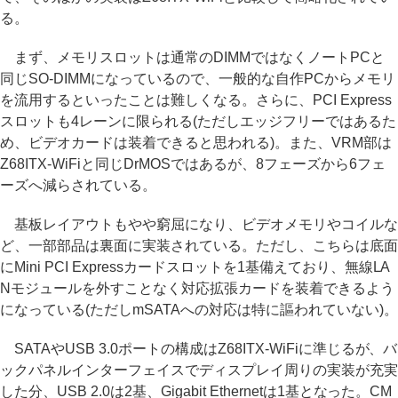
る。
まず、メモリスロットは通常のDIMMではなくノートPCと
同じSO-DIMMになっているので、一般的な自作PCからメモリ
を流用するといったことは難しくなる。さらに、PCI Express
スロットも4レーンに限られる(ただしエッジフリーではあるた
め、ビデオカードは装着できると思われる)。また、VRM部は
Z68ITX-WiFiと同じDrMOSではあるが、8フェーズから6フェ
ーズへ減らされている。
基板レイアウトもやや窮屈になり、ビデオメモリやコイルな
ど、一部部品は裏面に実装されている。ただし、こちらは底面
にMini PCI Expressカードスロットを1基備えており、無線LA
Nモジュールを外すことなく対応拡張カードを装着できるよう
になっている(ただしmSATAへの対応は特に謳われていない)。
SATAやUSB 3.0ポートの構成はZ68ITX-WiFiに準じるが、バ
ックパネルインターフェイスでディスプレイ周りの実装が充実
した分、USB 2.0は2基、Gigabit Ethernetは1基となった。CM