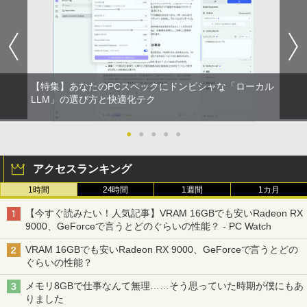
【期間限定破格金額！】新生活 新古品 W
【お買い物マラソ開催中！P最大31.5%還
魔王城の料理番 〜コワモテ魔族ばかりだ
1
1
1
￥1,380
in11搭載 パソコンノートパソコンoffice
元】五年保証 白 モバイルモニター 15.6
けど、ホワイトな職場です〜 6巻 【電
付き 初心者向けノートPC 初期設定済 1
インチ FHD 1920×1080 1080P Fast IPS
子書籍】[ ワイエム系 ]
BRUCE WAYNE feat. Flo Milli, ATL Jacob
異世界居酒屋「のぶ」(22) (角川コミックス・
5.6型 インテル高速CPU ランダムで発送
パネル PU保護カバー付き 非光沢 1200:1
[Explicit]
エース)
【Amazon.co.jp限定】 い・ろ・は・す 2L P
メモリ4GB～ 高速SSD1TB 最大 フルHD
高コントラスト 超軽量 640g スピーカー
￥792
ET ラベルレス ×8本
Webカメラ zoom 軽量薄型 無線 型番更
内蔵 Type-C/HDMI 接続 PS5/Switch/PC/
新で在庫処分
スマホ対応 MFP156T1F
￥250
￥832
￥1,112
【特集】あなたのPCスペックにドンピシャな「ローカル
￥12,980
￥8,999
【送料無料】現代法律実務の諸問題 令和
LLM」の選び方と快適化テク
2
7年度研修版／日本弁護士連合会
見知らぬ糸
ONE PIECE モノクロ版 115 (ジャンプコミッ
クスDIGITAL)
by Amazon 天然水ラベルレス 2L×9本
●
●
●
●
●
￥8,030
NEC VKL24X-4 15.6インチ Core i3 メモ
Yoothi 互換品 液晶 13.3インチ Lenovo
￥250
2
2
リ8GB SSD 256GB Office付き Webカメ
ThinkPad L13 Gen 3 21B3 21B4 21B9
￥594
￥1,117
アクセスランキング
ラ テンキー Windows11 ノートパソコン
21BA 対応 1920x1200 WUXGA IPS LED
中古パソコン
LCD 液晶ディスプレイ 修理交換用液晶
1時間
24時間
1週間
1カ月
パネル
【3千円以上送料無料】就業規則の法律実
3
￥14,800
On My Road (Stadium ver.)
HUNTER×HUNTER モノクロ版 39 (ジャンプ
務／石嵜信憲／平井彩
【今すぐ読みたい！人気記事】VRAM 16GBでも安いRadeon RX
￥9,800
コミックスDIGITAL)
by Amazon 炭酸水 ラベルレス 500ml ×24本
9000、GeForceで言うとどのぐらいの性能？ - PC Watch
強炭酸水 ペットボトル 500ミリリットル (Sm
￥250
￥8,140
art Basic)
￥572
VRAM 16GBでも安いRadeon RX 9000、GeForceで言うとどの
【★最大100%ポイント】【フルHD×WE
3
ぐらいの性能？
Bカメラ】東芝 G83/第8世代 Core i5/メ
【楽天1位 10.5/11インチ 小型 軽量】モ
￥1,625
3
モリ:8GB/16GB/SSD:256GB/512GB/1T
バイルモニター 10.5インチ 11インチ フ
メモリ8GBで仕事なんて無理……そう思っていた時期が僕にもあ
B/13.3型液晶/Wi-fi/Bluetooth/USB3.1/T
ルHD 1080P 100%sRGB 400cd/m? 光沢
ちいかわ なんか小さくてかわいいやつ
On My Road (Stadium ver.)
スーパーの裏でヤニ吸うふたり 9巻 (デジタル
4
りました
ype-C/HDMI/中古PC 中古ノートパソコ
IPS パネル 色鮮やか 265g 超軽量 Type-
（4）なんか小さくてためになる豆本付き
版ビッグガンガンコミックス)