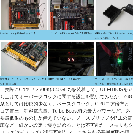
ヒートシンクを取り外したところ
このサイズで8フェーズのDrMOSは圧巻だ
VRMとチップセットヒートシンク
パイプで繋がれている
電源スイッチとリセットスイッチ、7セグメ
起動中はPOSTコードを表示する
マザーボードとしては珍しい緑色の
ントLEDも装備
装。かなり高輝度なエメラルドグリ
実際にCore i7-2600K(3.40GHz)を装着して、UEFI BIOSを立
ち上げてオーバークロックに関する設定を覗いてみたが、Z68
系としては比較的少なく、ベースクロック、CPUコア倍率と
コア電圧、許容電流量、Turbo Boost時の最大パワーなど、必
要最低限のものしか備えていない。ノースブリッジやPLLの電
圧など、細かい設定で突き詰めることは不可能だ。メモリもク
ロック/タイミングが設定可能だが、こちらも必要最低限の項