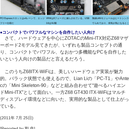
PCI Expressスロットはx4レーンで、エッジ
VRMは6フェーズに減らされている。USB
無線LANモジュールはヒートシン
フリー仕様だ
3.0はVLI製
てられており、排気が気になるとこ
●コンパクトでパワフルなマシンを自作したい人向け
さて、ハードウェアを中心にZOTACのMini-ITX対応Z68マザ
ーボード2モデル見てきたが、いずれも製品コンセプトの通
り、コンパクトでパワフル、なおかつ多機能なPCを自作した
いという人向けの製品だと言えるだろう。
このうちZ68ITX-WiFiは、美しいハードウェア実装が魅力
的。バラック状態でも使えるので、Lian Liの「PC-T1」やAnte
cの「Mini Skeleton-90」などと組み合わせて“遊べるハイエン
ドMini-ITX”として面白い。一方Z68 GT430 ITX-WiFiはマルチ
ディスプレイ環境などに向いた、実用的な製品として仕上がっ
ている。
(2011年 7月 25日)
[Reported by 劉 尭]