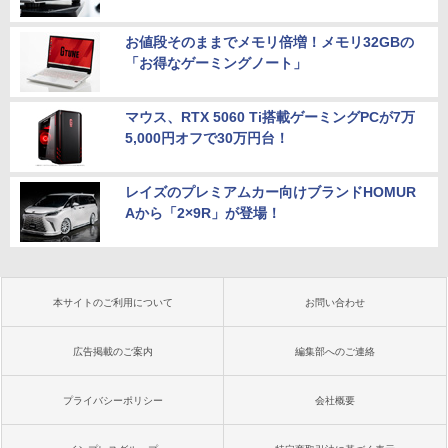
ピーカー・ヘッドフォン端子搭載 ゼロフ
レーム スピーカー搭載 VESA 24KG3YX1
bmipx
お値段そのままでメモリ倍増！メモリ32GBの
「お得なゲーミングノート」
￥14,980
マウス、RTX 5060 Ti搭載ゲーミングPCが7万
5,000円オフで30万円台！
レイズのプレミアムカー向けブランドHOMUR
Aから「2×9R」が登場！
本サイトのご利用について
お問い合わせ
広告掲載のご案内
編集部へのご連絡
プライバシーポリシー
会社概要