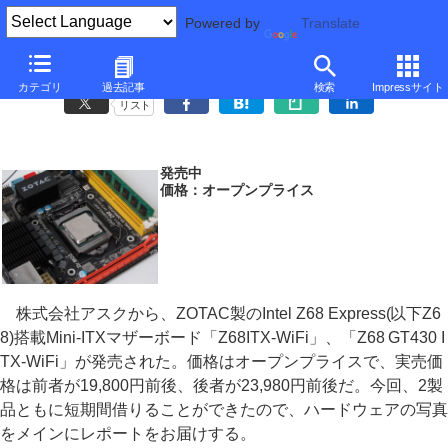
Powered by
Translate
写真で見るZOTACのIntel Z68 Express搭載Mini-ITXマザー
カテゴリ
過去記事
検索
Impressサイト
リスト
発売中
価格：オープンプライス
株式会社アスクから、ZOTAC製のIntel Z68 Express(以下Z6
8)搭載Mini-ITXマザーボード「Z68ITX-WiFi」、「Z68 GT430 I
TX-WiFi」が発売された。価格はオープンプライスで、実売価
格は前者が19,800円前後、後者が23,980円前後だ。今回、2製
品ともに短期間借りることができたので、ハードウェアの写真
をメインにレポートをお届けする。