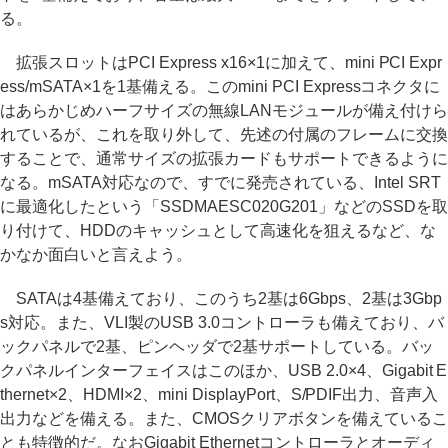
る。
拡張スロットはPCI Express x16×1に加えて、mini PCI Expr
ess/mSATA×1を1基備える。このmini PCI Expressコネクタに
はあらかじめハーフサイズの無線LANモジュールが備え付けら
れているが、これを取り外して、先述の付属のフレームに交換
することで、通常サイズの拡張カードもサポートできるように
なる。mSATA対応なので、すでに発売されている、Intel SRT
に最適化したという「SSDMAESC020G201」などのSSDを取
り付けて、HDDのキャッシュとして高速化を狙えるなど、な
かなか面白いと言えよう。
SATAは4基備えており、このうち2基は6Gbps、2基は3Gbp
s対応。また、VLI製のUSB 3.0コントローラも備えており、バ
ックパネルで2基、ピンヘッダで2基サポートしている。バッ
クパネルインターフェイスはこのほか、USB 2.0×4、Gigabit E
thernet×2、HDMI×2、mini DisplayPort、S/PDIF出力、音声入
出力などを備える。また、CMOSクリアボタンを備えているこ
とも特徴的だ。なおGigabit Ethernetコントローラとオーディ