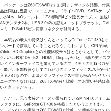
パッケージはZ68ITX-WiFiとほぼ同じデザインを踏襲。付属
品は同様に豊富で。マニュアル、ドライバDVD、SATAケーブ
ルが4本、I/Oシールド、12V補助用4ピン延長ケーブル、無線L
ANアンテナ2本、USB 3.0×2の拡張スロットブラケット、DVI
→ミニD-Sub15ピン変換コネクタが付属する。
本製品の最大の特徴はなんといってもGeForce GT 430をオ
ンボードで搭載していることだろう。これにより、CPU内蔵
のIntel HD Graphicsとの性能比較云々はともかくとして、バッ
クパネルI/OにDVI-I×2、HDMI、DisplayPortと、4基のディスプ
レイインターフェイスを備えているので、4画面の同時出力が
可能だ。追加投資なしでこれだけのグラフィックス環境が手に
入るわけなので、よほどグラフィックス性能も極めたいという
ニーズでもなければ、Z68ITX-WiFiと比較してお買い得感は高
いと言えるだろう。
ただし、元々実装スペースが限られているMini-ITXフォーム
ファクタに、GeForce GT 430を搭載したということもあっ
て、そのほかの実装はZ68ITX-WiFiと比較して簡略化されてい