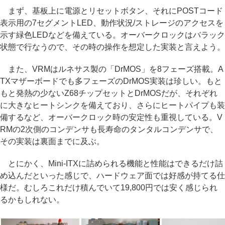
まず、基板上に電源とリセットボタン、それにPOSTコード
表示用の7セグメントLED、動作状況/ストレージのアクセスを
示す緑色LEDなどを備えている。オーバークロックはバラック
状態で行なうので、その時の操作を想定した実装と言えよう。
また、VRMはルネサス製の「DrMOS」を8フェーズ搭載。A
TXマザーボードでも多フェーズのDrMOS実装は珍しい。もと
もと発熱の少ないZ68チップセットとDrMOSだが、それぞれ
に大きなヒートシンクを備えており、さらにヒートパイプも装
備するなど、オーバークロック時の安定性も重視している。V
RMの2次側のコンデンサも長寿命のタンタルコンデンサで、
その実装は裏面までに及ぶ。
とにかく、Mini-ITXに詰められる機能と性能はできるだけ詰
め込んだといった感じで、ハードウェア面では好感が持てる仕
様だ。むしろこれだけ積んでいて19,800円では安く感じられ
るかもしれない。