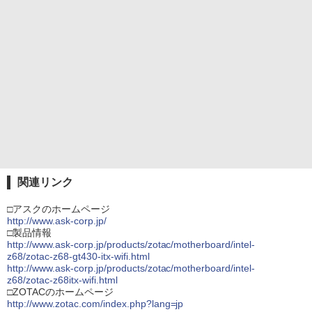
関連リンク
□アスクのホームページ
http://www.ask-corp.jp/
□製品情報
http://www.ask-corp.jp/products/zotac/motherboard/intel-
z68/zotac-z68-gt430-itx-wifi.html
http://www.ask-corp.jp/products/zotac/motherboard/intel-
z68/zotac-z68itx-wifi.html
□ZOTACのホームページ
http://www.zotac.com/index.php?lang=jp