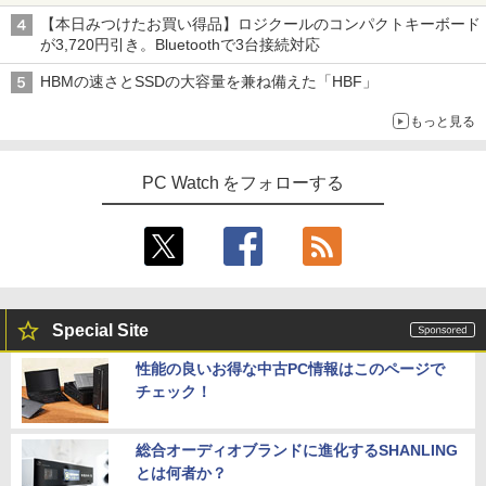
【Amazon.co.jp限定】 伊藤園 磨かれて、澄
ン Windows11 Win11正式対応
C対応 miniHDMI モニター 持ち運び サブ
特装版 （プレミアムKC） [ ナガノ ]
みきった日本の水 2L 8本 ラベルレス [ ケース
￥250
【本日みつけたお買い得品】ロジクールのコンパクトキーボード
ディスプレイ ミニPC対応 3年保証 EVICI
] [ 水 ] [ ペットボトル ] [ 箱買い ] [ ストック
￥810
が3,720円引き。Bluetoothで3台接続対応
V
￥26,800
￥2,420
] [ 水分補給 ]
HBMの速さとSSDの大容量を兼ね備えた「HBF」
￥10,999
￥998
もっと見る
HP ProBook 450 G6 15.6型大画面フルH
【最大3％OFF】 【中古】 送料無料 ワイ
4
5
D テンキー 8世代Core i5-8265U NVMeS
ド版 俺たちのフィールド 全18巻 村枝賢
SD512GB メモリ16GB Webカメラ内蔵
【期間限定5%OFFクーポン 8/12 10時ま
一 中古コミック 漫画 全巻セット マンガ
4
PC Watch をフォローする
Type-C 指紋認証 HDMI Office Windows
で】 ゲーミングモニター モニター 24.5
【中古】
11 送料無料 中古ノートパソコン
インチ 24インチ 180Hz 180hz FHD フリ
ッカーレス 24.5型 FullHD ブルーライト
￥8,700
カット ノングレア HDMI Adaptive-Sync
￥39,600
ブラック MAXZEN MGM25IC03 マクス
ゼン
￥11,980
【ランキング1位！】新品 ノートパソコ
5
Special Site
ン VETESA Intel Celeron 6500Y メモリ
ー:8GB SSD:1TB最大 15.6インチ 15.6型
性能の良いお得な中古PC情報はこのページで
フルHD液晶 テンキー付き 日本語キーボ
チェック！
ードwindows11搭載 office2024付き 初
【16%OFF！8/11 1:59まで】AOPEN ゲ
5
期設定済 IPS広視野角 無線機能 超軽量 P
ーミングモニター 23.8インチ IPS フル
C パソコン テレワーク応援
HD 非光沢 200Hz (144Hz 165Hz 対応) 0.
5ms sRGB 99% AMD FreeSync Premiu
総合オーディオブランドに進化するSHANLING
m HDR10 HDMI 2.0 DisplayPort 1.2 ス
￥45,980
とは何者か？