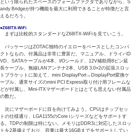
という限られたスペースのフォームファクタでありながら、S
andy Bridgeが持つ機能を最大に利用できることが特徴だと言
えるだろう。
●Z68ITX-WiFi
まずは比較的スタンダードなZ68ITX-WiFiを見ていこう。
パッケージはZOTAC独特のイエローをベースとしたコンパ
クトなもの。付属品は非常に豊富だ。マニュアル、ドライバD
VD、SATAケーブルが4本、I/Oシールド、12V補助用8ピン延
長ケーブル、無線LANアンテナ2本、USB 3.0×2の拡張スロッ
トブラケットに加えて、mini DisplayPort→DisplayPort変換ケ
ーブル、通常サイズのmini PCI Express取り付け用フレームな
どが付属し、Mini-ITXマザーボードとはとても思えない付属品
の数だ。
次にマザーボードに目を向けてみよう。CPUはチップセッ
トの仕様通り、LGA1155のCore iシリーズなどをサポートす
る。TDPの制限は特にない。メモリはDDR3に対応したスロッ
トを2基備えており、容量は最大16GBまでをサポートしてい