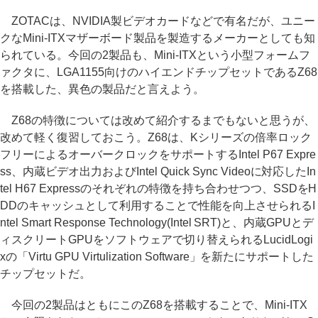
ZOTACは、NVIDIA製ビデオカードなどで有名だが、ユニー
クなMini-ITXマザーボード製品を製造するメーカーとしても知
られている。今回の2製品も、Mini-ITXという小型フォームフ
ァクタに、LGA1155向けのハイエンドチップセットであるZ68
を搭載した、異色の製品だと言えよう。
Z68の特徴については改めて紹介するまでもないと思うが、
改めて軽く復習しておこう。Z68は、Kシリーズの倍率ロック
フリーによるオーバークロックをサポートするIntel P67 Expre
ss、内蔵ビデオ出力およびIntel Quick Sync Videoに対応したIn
tel H67 Expressのそれぞれの特徴を持ち合わせつつ、SSDをH
DDのキャッシュとして利用することで性能を向上させられるI
ntel Smart Response Technology(Intel SRT)と、内蔵GPUとデ
ィスクリートGPUをソフトウェアで切り替えられるLucidLogi
xの「Virtu GPU Virtulization Software」を新たにサポートした
チップセットだ。
今回の2製品はともにこのZ68を搭載することで、Mini-ITX