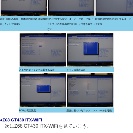
UEFI BIOSの画面。基本的にBIOSを高解像度
CPUに関する設定。オーバークロック向け
CPU内蔵のGPUに関してもオーバ
化しただけの印象だ
としては必要最小限の項目しか用意されてい
ク可能
ない
メモリのタイミングに関する設定
メモリの電圧設定
PCHの電圧設定
温度に基づいたファンコントロールも可能
●Z68 GT430 ITX-WiFi
次にZ68 GT430 ITX-WiFiを見ていこう。