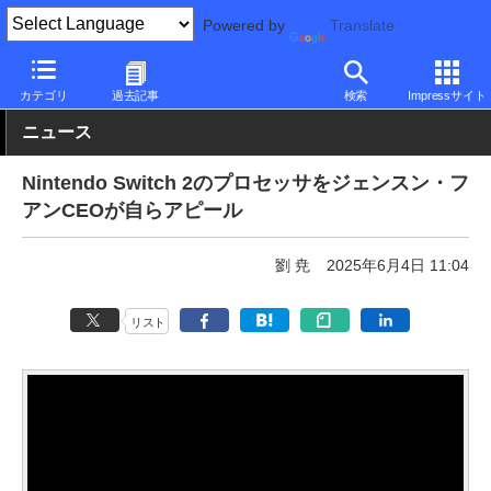
Powered by
Translate
PC Watch
半導体/周辺機器
ゲーム機
カテゴリ
過去記事
検索
Impressサイト
ニュース
Nintendo Switch 2のプロセッサをジェンスン・フ
アンCEOが自らアピール
劉 尭
2025年6月4日 11:04
リスト