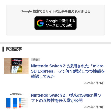
￥1,380
□◇〇【目が疲れにくい ブルーライトカ
2
ット!!】iiyama/イイヤマ フルHD対応21.
￥1,375
Anker Soundcore P31i ブラック
BRUCE WAYNE feat. Flo Milli, ATL Jacob
異世界居酒屋「のぶ」(22) (角川コミックス・
Google 検索で当サイトの記事を優先表示させる
5型 ProLite XUB2292HS-B1 HDMI対応
[Explicit]
エース)
【Amazon.co.jp限定】 い・ろ・は・す 2L P
スピーカー内蔵 綺麗な鮮明画像 【中古】
ET ラベルレス ×8本
￥5,990
送料無料
￥250
￥832
￥1,112
￥6,500
施設基準パーフェクトブック 2026年度
3
版 [ 一般社団法人日本施設基準管理士協
会 ]
Anker Soundcore Liberty 5 ミッドナイトブ
On My Road (Stadium ver.)
ONE PIECE モノクロ版 115 (ジャンプコミッ
ラック
クスDIGITAL)
by Amazon 天然水ラベルレス 2L×9本
IO-DATA モニター 21.5インチ MF224ED
￥22,000
3
関連記事
￥250
B ADSパネル フルHD HDMI スピーカー
￥14,990
￥594
￥1,117
内蔵 中古ディスプレイ
特集
￥6,600
キングダム 80 （ヤングジャンプコミッ
Nintendo Switch 2で採用された「micro
4
クス） [ 原 泰久 ]
SD Express」って何？解説しつつ性能を
【2026年アップグレード版】AOKIMI ワイヤ
On My Road (Stadium ver.)
HUNTER×HUNTER モノクロ版 39 (ジャンプ
確認してみた
レスイヤホン bluetooth イヤホン V12 小型
コミックスDIGITAL)
by Amazon 炭酸水 ラベルレス 500ml ×24本
￥770
軽量 ブルートゥースHi-Fi 最大36時間再生 ぶ
強炭酸水 ペットボトル 500ミリリットル (Sm
￥250
【楽天1位!1,600円OFFクーポン 8/4 20:
2025年5月26日
4
るーとゅーす コードレス ENCノイズキャン
art Basic)
￥572
00-8/11 01:59】Xiaomi Monitor A24i 20
セリング 自動ペアリング Type-C充電 マイク
26 ディスプレイ 1080P 23.8インチ 144
付き 防水 タッチ式音量調整 スポーツ/通勤/通
￥1,625
Nintendo Switch 2、従来のSwtich用ソ
Hzリフレッシュレート sRGB99% 1670
学/WEB会議(ホワイト)
万色 300nits ΔE＜1 低ブルーライト 大
[8月下旬より発送予定][新品]ハナバス 苔
フトの互換性を任天堂が公開
5
画面 TÜV認証 目にやさしい 調整可能な
BUGS LIFE
スーパーの裏でヤニ吸うふたり 9巻 (デジタル
石花江のバスケ論 (1-7巻 最新刊) 全巻セ
￥1,964
2025年5月28日
スタンド VESA
版ビッグガンガンコミックス)
ット [入荷予約]
【Amazon.co.jp限定】 伊藤園 磨かれて、澄