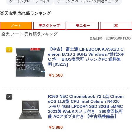
ゲーミングPC・デバイス
ゲーミングPC・デバイス関連ニュース
楽天市場 売れ筋ランキング
ノート
デスクトップ
モニター
本
楽天 ノート 売れ筋ランキング
更新日時：2026/08/08 19:00
【中古】 富士通 LIFEBOOK A A561/D C
1
eleron B710 1.6GHz Windows7世代のP
C 均一 BIOS表示可 ジャンクPC 送料無
料 [95213]
￥3,500
R160-NEC Chromebook Y2 1点 Chrom
2
eOS 11.6型 CPU Intel Celeron N4020
メモリ 4GB LPDDR4 SSD 32GB eMMC
2021製 WebKカメラ付き 360度回転可
能 ACアダプタ付き 【中古品整備品】
￥5,980