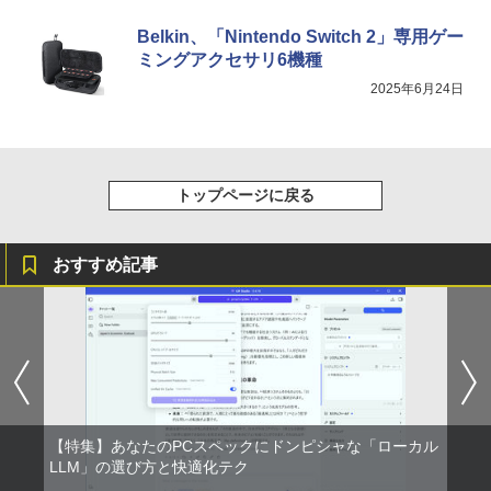
みきった日本の水 2L 8本 ラベルレス [ ケース
￥250
￥12,580
] [ 水 ] [ ペットボトル ] [ 箱買い ] [ ストック
￥810
￥5,544
Belkin、「Nintendo Switch 2」専用ゲー
Xiaomi シャオミ REDMI Buds 8 Lite ワイヤ
] [ 水分補給 ]
ミングアクセサリ6機種
レスイヤホン Bluetooth 5.4 ノイズキャンセ
リング ANC 36時間再生
￥998
2025年6月24日
【楽天1位 10.5/11インチ 小型 軽量】モ
5
￥3,480
バイルモニター 10.5インチ 11インチ フ
ルHD 1080P 100%sRGB 400cd/m? 光沢
IPS パネル 色鮮やか 265g 超軽量 Type-
C対応 miniHDMI モニター 持ち運び サブ
トップページに戻る
ディスプレイ ミニPC対応 3年保証 EVICI
V
￥10,999
おすすめ記事
【特集】あなたのPCスペックにドンピシャな「ローカル
LLM」の選び方と快適化テク