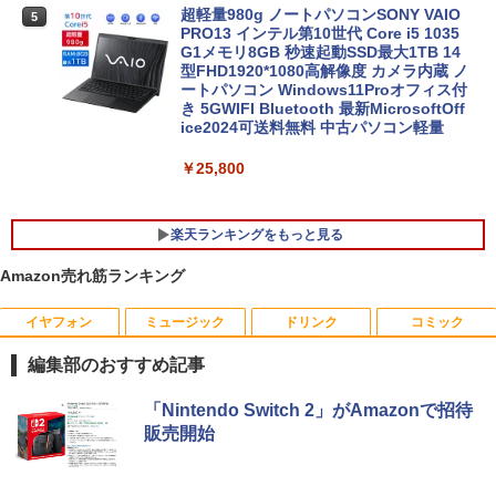
超軽量980g ノートパソコンSONY VAIO
5
PRO13 インテル第10世代 Core i5 1035
G1メモリ8GB 秒速起動SSD最大1TB 14
型FHD1920*1080高解像度 カメラ内蔵 ノ
ートパソコン Windows11Proオフィス付
き 5GWIFI Bluetooth 最新MicrosoftOff
ice2024可送料無料 中古パソコン軽量
￥25,800
楽天ランキングをもっと見る
Amazon売れ筋ランキング
イヤフォン
ミュージック
ドリンク
コミック
【中古良品】【安心保証】Princeton 21.
【3千円以上送料無料】世界の歴史 集英
1
1
5型ワイドカラー液晶ディスプレイ PTF
社版学習まんが 18巻セット／高井啓介
編集部のおすすめ記事
WDE-22W / PTFBDE-22W ブラック/ ホ
ワイト色 スピーカー搭載 プリンストン
￥19,800
Anker Soundcore P40i オフホワイト
BRUCE WAYNE feat. Flo Milli, ATL Jacob
by Amazon 天然水 ラベルレス 500ml ×24本
薬屋のひとりごと 17巻 (デジタル版ビッグガ
「Nintendo Switch 2」がAmazonで招待
[Explicit]
富士山の天然水 バナジウム含有 水 ミネラル
ンガンコミックス)
￥4,050
販売開始
ウォーター ペットボトル 静岡県産 500ミリリ
￥7,990
ットル (Smart Basic)
￥250
￥770
ちいかわ なんか小さくてかわいいやつ
2
（7） （ワイドKC） [ ナガノ ]