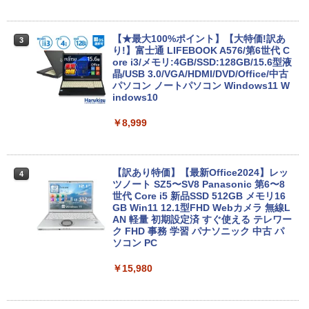
【★最大100%ポイント】【大特価!訳あ
3
り!】富士通 LIFEBOOK A576/第6世代 C
ore i3/メモリ:4GB/SSD:128GB/15.6型液
晶/USB 3.0/VGA/HDMI/DVD/Office/中古
パソコン ノートパソコン Windows11 W
indows10
￥8,999
【訳あり特価】【最新Office2024】レッ
4
ツノート SZ5〜SV8 Panasonic 第6〜8
世代 Core i5 新品SSD 512GB メモリ16
GB Win11 12.1型FHD Webカメラ 無線L
AN 軽量 初期設定済 すぐ使える テレワー
ク FHD 事務 学習 パナソニック 中古 パ
ソコン PC
￥15,980