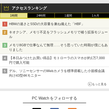
リング ANC 36時間再生
￥792
アクセスランキング
￥3,480
1時間
24時間
1週間
1カ月
HBMの速さとSSDの大容量を兼ね備えた「HBF」
キオクシア、メモリ不足をフラッシュメモリで補う拡張モジュー
ル
メモリ8GBで仕事なんて無理……そう思っていた時期が僕にもあ
りました
【本日みつけたお買い得品】モトローラのスマホが約1万7,000
円で購入可能
デル、ソニーセンサーのWebカメラを標準搭載した小規模会議
向け43型4Kモニター
もっと見る
PC Watch をフォローする