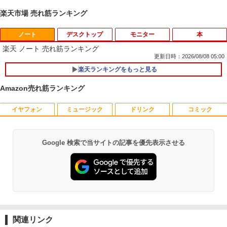
楽天市場 売れ筋ランキング
ノート
デスクトップ
モニター
本
楽天 ノート 売れ筋ランキング
更新日時：2026/08/08 05:00
楽天ランキングをもっと見る
Amazon売れ筋ランキング
イヤフォン
ミュージック
ドリンク
コミック
数学 大学入試問題解答集 2026 国公立大
1
編
￥5,665
Google 検索で当サイトの記事を優先表示させる
Anker Soundcore P40i オフホワイト
BRUCE WAYNE feat. Flo Milli, ATL Jacob
【Amazon.co.jp限定】 い・ろ・は・す 2L P
薬屋のひとりごと 17巻 (デジタル版ビッグガ
[Explicit]
ET ラベルレス ×8本
ンガンコミックス)
￥7,990
￥250
￥1,112
￥770
町人Aは悪役令嬢をどうしても救いた
2
い〜どぶと空と氷の姫君〜 10【電子書
店共通特典イラスト付】 【電子書籍】[
Anker Soundcore P31i ホワイト
BRUCE WAYNE feat. Flo Milli, ATL Jacob
by Amazon 天然水 ラベルレス 500ml ×24本
異世界居酒屋「のぶ」(22) (角川コミックス・
目黒三吉 ]
[Explicit]
富士山の天然水 バナジウム含有 水 ミネラル
エース)
関連リンク