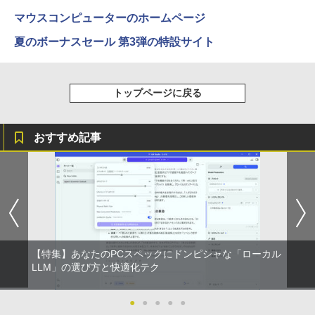
ウォーター ペットボトル 静岡県産 500ミリリ
￥5,990
￥726
ットル (Smart Basic)
￥250
￥832
マウスコンピューターのホームページ
￥1,380
夏のボーナスセール 第3弾の特設サイト
辺境の貧乏伯爵に嫁ぐことになったので
3
Anker Soundcore Liberty 5 ミッドナイトブ
On My Road (Stadium ver.)
ONE PIECE モノクロ版 115 (ジャンプコミッ
領地改革に励みます〜the letter from Bo
ラック
クスDIGITAL)
by Amazon 天然水ラベルレス 2L×9本
ule〜 5【電子書店共通特典イラスト
￥250
付】 【電子書籍】[ 深山じお ]
トップページに戻る
￥14,990
￥594
￥1,117
￥726
おすすめ記事
【2026年アップグレード版】AOKIMI ワイヤ
On My Road (Stadium ver.)
HUNTER×HUNTER モノクロ版 39 (ジャンプ
レスイヤホン bluetooth イヤホン V12 小型
コミックスDIGITAL)
by Amazon 炭酸水 ラベルレス 500ml ×24本
楽譜 吹奏楽J−POP 好きすぎて滅！〔Gra
4
軽量 ブルートゥースHi-Fi 最大36時間再生 ぶ
強炭酸水 ペットボトル 500ミリリットル (Sm
￥250
de 3〕／M！LK【沖縄・離島以外送料無
るーとゅーす コードレス ENCノイズキャン
art Basic)
￥572
料】
セリング 自動ペアリング Type-C充電 マイク
付き 防水 タッチ式音量調整 スポーツ/通勤/通
￥1,625
￥5,940
学/WEB会議 6.0(オフホワイト)
BUGS LIFE
スーパーの裏でヤニ吸うふたり 9巻 (デジタル
￥2,599
【特集】あなたのPCスペックにドンピシャな「ローカル
版ビッグガンガンコミックス)
コカ・コーラ やかんの麦茶 from 爽健美茶 ラ
LLM」の選び方と快適化テク
ベルレス 650mlPET×24本
￥250
ふかふかダンジョン攻略記〜俺の異世界
5
￥810
転生冒険譚〜/ 20 【電子書籍】[ KAKER
Xiaomi シャオミ REDMI Buds 8 Lite ワイヤ
U ]
￥2,009
●
●
●
●
●
レスイヤホン Bluetooth 5.4 ノイズキャンセ