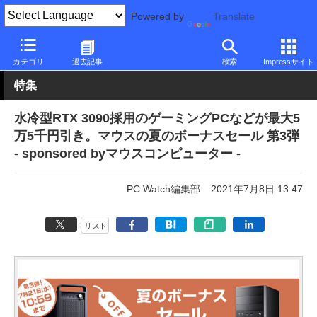
Powered by
Translate
PC Watch
パソコン/タブレット/スマートフォン
ゲーミングパソ
カテゴリ
過去記事
検索
Impressサイト
特集
水冷型RTX 3090採用のゲーミングPCなどが最大5
万5千円引き。マウスの夏のボーナスセール 第3弾
- sponsored byマウスコンピューター -
PC Watch編集部
2021年7月8日 13:47
リスト