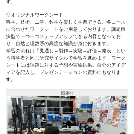
す。
◇オリジナルワークシート
科学、技術、工学、数学を楽しく学習できる、各コース
に合わせたワークシートをご用意しております。課題解
決型で一つ一つステップアップできる内容となってお
り、自然と理数系の高度な知識が身に付きます。
学習の流れは「見通し→製作→実験→評価→発表」とい
う科学者と同じ研究サイクルで学習を進めます。ワーク
シートには課題に対する予想や実験結果。自分のアイデ
ィアを記入し、プレゼンテーションの資料にもなりま
す。
画像4: