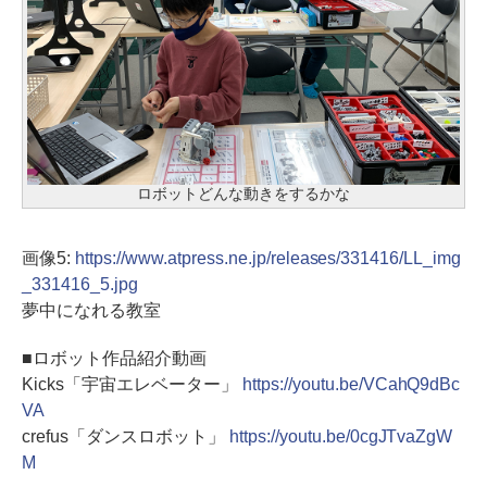
ロボットどんな動きをするかな
画像5:
https://www.atpress.ne.jp/releases/331416/LL_img
_331416_5.jpg
夢中になれる教室
■ロボット作品紹介動画
Kicks「宇宙エレベーター」
https://youtu.be/VCahQ9dBc
VA
crefus「ダンスロボット」
https://youtu.be/0cgJTvaZgW
M