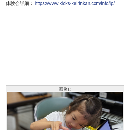
体験会詳細：
https://www.kicks-keirinkan.com/info/lp/
画像1: