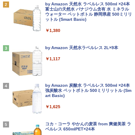
円をつくった超レバレッジ投資の極意 [
Anker Soundcore P31i ブラック
BRUCE WAYNE feat. Flo Milli, ATL Jacob
by Amazon 天然水 ラベルレス 500ml ×24本
＼500円OFFクーポンあり！／ モバイル
宮脇 さき ]
2
[Explicit]
富士山の天然水 バナジウム含有 水 ミネラル
良品 15.6インチ HP Notebook 250G7 W
【エントリーでポイント100％還元チャ
モニター 15.6インチ 1080PフルHD ディ
2
2
ウォーター ペットボトル 静岡県産 500ミリリ
￥5,990
indows11 超高性能 第10世代Core i5-10
ンス】GMKtec G10 ミニPC【AMD Ryz
スプレイ VESA対応 コスパ デュアルモニ
￥1,980
ットル (Smart Basic)
￥250
35G1 8GB 爆速NVMe式256GB-SSD カ
en 5 3500U DDR4 16GB 512GB/256GB/
ター サブモニター ゲーミングモニター
メラ 無線 Office付き Win11【中古ノー
1T SSD】4C/8T 3.7GHz 64GB 16T拡張
ポータブルモニター 外付けモニター リモ
￥1,380
トパソコン 中古パソコン 中古PC】送料
Windows11 Pro 8K/4K 3画面出力 LAN *
ートワーク IPS mini pc ミニPC 多デバ
無料 あす楽対応 即日発送（Windows10
2 WiFi5 Bluetooth5.0 Nucbox みにpc
イス対応 ブラック
コレクション・台湾のモダニズム（第6
3
も対応可能 Win10）
Ryzen 5 N95/N97/N100/4300U/N150よ
Anker Soundcore Liberty 5 ミッドナイトブ
On My Road (Stadium ver.)
巻） 衛生と病院 [ 鈴木哲造 ]
り高性能
ラック
by Amazon 天然水ラベルレス 2L×9本
￥9,480
￥29,689
￥250
￥19,800
￥61,999
￥14,990
￥1,117
★Gigastone モニター 21.45インチ ディ
3
良品 15.6インチ HP Notebook 250G7 W
スプレイ PCモニター VESA モニタ ノン
3
indows11 超高性能 第10世代Core i5-10
MINISFORUM｜ミニスフォーラム 超小
グレア フルHD 75Hz ブルーライト軽減
【2026年アップグレード版】AOKIMI ワイヤ
On My Road (Stadium ver.)
3
和山やま作品4冊セット 小冊子＆アクリ
4
35G1 8GB 爆速NVMe式256GB-SSD カ
型 デスクトップパソコン LN150W(Wind
パネル 178度 広角 高解像度目に優しいフ
レスイヤホン bluetooth イヤホン V12 小型
by Amazon 炭酸水 ラベルレス 500ml ×24本
ルスタンド付き特装版 （ビームコミック
メラ 無線 Office付き Win11【中古ノー
ows 11 Pro/Intel Processor N150/メモ
リッカーフリー (PS5確認済み/HDMI/VG
軽量 ブルートゥースHi-Fi 最大36時間再生 ぶ
強炭酸水 ペットボトル 500ミリリットル (Sm
￥250
ス） [ 和山 やま ]
トパソコン 中古パソコン 中古PC】送料
リ 8GB/SSD 256GB/VESA) ミニPC LN1
A/3年保証)
るーとゅーす コードレス ENCノイズキャン
art Basic)
無料 あす楽対応 即日発送（Windows10
50W-8/256-W11Pro(N150)
セリング 自動ペアリング Type-C充電 マイク
￥11,000
も対応可能 Win10）
付き 防水 タッチ式音量調整 スポーツ/通勤/通
￥9,980
￥1,625
学/WEB会議(ホワイト)
￥49,800
￥29,689
BUGS LIFE
￥1,964
コカ・コーラ やかんの麦茶 from 爽健美茶 ラ
施設基準パーフェクトブック 2026年度
5
【公式限定2年保証】モニター 21.5イン
ベルレス 650mlPET×24本
4
￥250
版 [ 一般社団法人日本施設基準管理士協
FUJITSU/富士通 ESPRIMO G6012/MX
チ フルhd 高画質 100Hz VA ノングレア
4
会 ]