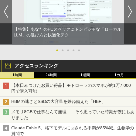
￥594
【特集】あなたのPCスペックにドンピシャな「ローカル
HUNTER×HUNTER モノクロ版 39 (ジャンプ
コミックスDIGITAL)
LLM」の選び方と快適化テク
￥572
●
●
●
●
●
アクセスランキング
スーパーの裏でヤニ吸うふたり 9巻 (デジタル
版ビッグガンガンコミックス)
1時間
24時間
1週間
1カ月
￥810
【本日みつけたお買い得品】モトローラのスマホが約1万7,000
円で購入可能
HBMの速さとSSDの大容量を兼ね備えた「HBF」
メモリ8GBで仕事なんて無理……そう思っていた時期が僕にもあ
りました
Claude Fable 5、格下モデルに回される不満が85%減。生物学の
質問で