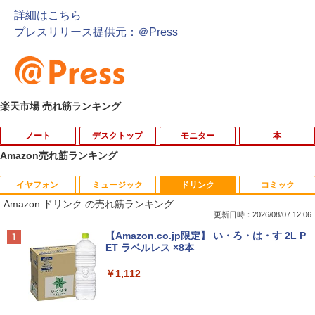
詳細はこちら
プレスリリース提供元：＠Press
楽天市場 売れ筋ランキング
ノート
デスクトップ
モニター
本
Amazon売れ筋ランキング
イヤフォン
ミュージック
ドリンク
コミック
ノートパソコン 極軽量約965g 富士通 LI
超得10％OFF｜買い替えならこれ!! Micr
Yoothi 互換品 液晶 15.6インチ NV156F
獣医腫瘍学テキスト 第2版[本/雑誌] / 日
1
1
1
1
Amazon ドリンク の売れ筋ランキング
FEBOOK U748 14インチ 高性能第7世代
osoft office付き デスクトップパソコン
HM-N41 NV156FHM-N42 NV156FHM-N
本獣医がん学会/著 日本獣医がん学会獣医
Core i5-7300U カメラ内蔵 メモリ最大16
中古デスクトップ 第8世代 メモリ8GB S
43 NV156FHM-N46 NV156FHM-N47 NV
腫瘍科認定医認定委員会/監修
更新日時：2026/08/07 12:06
GB SSD1TB 薄い軽い FHD液晶 type-C
SD256GB HDD500GB Windows11 セッ
156FHM-N49 対応 FullHD 1920x1080 I
Anker Soundcore P40i オフホワイト
BRUCE WAYNE feat. Flo Milli, ATL Jacob
【Amazon.co.jp限定】 い・ろ・は・す 2L P
WIFI Bluetooth Office付き 5GWIFI Blu
ト購入可能 単品 NEC デスクトップ PC
PS LED LCD 液晶ディスプレイ 修理交換
￥19,800
[Explicit]
ET ラベルレス ×8本
etooth最新MicrosoftOffice2024可 Win
パソコン 中古 おすすめ デスクトップパ
用液晶パネル
￥7,990
dows11 中古ノートパソコン
ソコン マイクロソフトオフィス 2019 PC
￥250
￥1,112
￥9,250
￥16,500
￥29,800
世界の新富裕層はなぜ「オルカン・S＆P
2
500」を買わないのか 20代で純資産4億