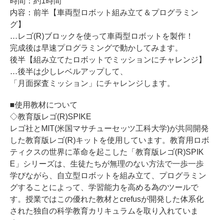
時間：約1時間
内容：前半【車両型ロボット組み立て＆プログラミン
グ】
…レゴ(R)ブロックを使って車両型ロボットを製作！
完成後は早速プログラミングで動かしてみます。
後半【組み立てたロボットでミッションにチャレンジ】
…後半は少しレベルアップして、
「月面探査ミッション」にチャレンジします。
■使用教材について
◇教育版レゴ(R)SPIKE
レゴ社とMIT(米国マサチューセッツ工科大学)が共同開発
した教育版レゴ(R)キットを使用しています。教育用ロボ
ティクスの世界に革命を起こした「教育版レゴ(R)SPIK
E」シリーズは、生徒たちが無理のない方法で一歩一歩
学びながら、自立型ロボットを組み立て、プログラミン
グすることによって、学習能力を高める為のツールで
す。授業ではこの優れた教材とcrefusが開発した体系化
された独自の科学教育カリキュラムを取り入れていま