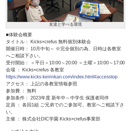
友達と学べる環境
■体験会概要
タイトル： Kicks×crefus 無料個別体験会
開催日時： 10月中旬～ ※完全個別の為、日時は各教室
へご相談下さい。
受付開始： ＜平日＞10:00～20:00 ＜土曜＞10:00～17:00
会場 ： Kicks×crefus 各教室
https://www.kicks-keirinkan.com/index.html#accesstop
アクセス： 上記の各教室情報参照
参加費 ： 無料
参加条件： 2023年度 新年中～中学生 保護者同伴
定員 ： 各回1組 ご兄弟でのご参加可。教室へご相談下さ
い。
主催 ： 株式会社DIC学園 Kicks×crefus事業部