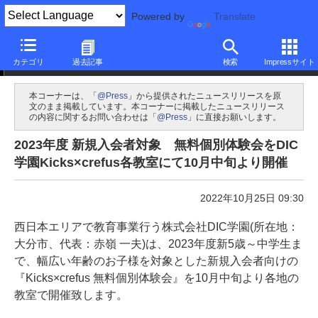
Powered by
Translate
プレスリリース提供元：@Press
カテゴリ
過去記事
検索
Impressサイト
本コーナーは、「
@Press
」から提供されたニュースリリースを原
文のまま掲載しています。本コーナーに掲載したニュースリリース
の内容に関するお問い合わせは「
@Press
」に直接お願いします。
2023年度 新規入会者対象 無料個別体験会をDIC
学園Kicks×crefus各教室にて10月中旬より開催
2022年10月25日 09:30
西日本エリアで教育事業行う株式会社DIC学園(所在地：
大分市、代表：赤嶺 一夫)は、2023年度新5歳～中学生ま
で、幅広い年齢のお子様を対象とした新規入会者向けの
『Kicks×crefus 無料個別体験会』を10月中旬より各地の
教室で開催致します。