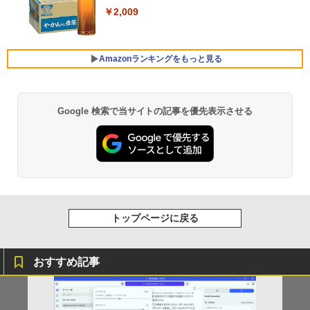
レビュー投稿 5年保証｜MS Office 2024
【第12世代 Intel Core i5-12500T/16GB
非光沢 スピーカー内蔵 3年保証 ディスプ
Xiaomi シャオミ REDMI Buds 8 Lite ワイヤ
4
￥2,009
H&B 搭載｜中古ノートパソコン Windo
(DDR4)/M.2 SSD256GB/無線LAN/Win11
レイ パソコンモニター PCモニター フル
レスイヤホン Bluetooth 5.4 ノイズキャンセ
￥22,000
ws11 Office付｜テンキー DVD 搭載｜C
Pro-64bit】中古/送料無料 ※沖縄、離島
ハイビジョン 21インチ 液晶モニター ア
リング ANC 36時間再生
ore i5 第7世代 メモリ 8GB SSD 256GB
を除く
イリスオーヤマ DT-JF * 安心延長保証対
｜店長厳選 Lenovo ThinkPad 15.6型 Bl
象
￥2,980
Amazonランキングをもっと見る
uetooth Wi-Fi 無線｜中古 パソコン 中古
￥55,000
PC Word Excel
￥9,999
￥29,800
Google 検索で当サイトの記事を優先表示させる
薬屋のひとりごと 17巻 (デジタル版ビッグガ
【全品最大2500円OFFクーポン】【新品
5
ンガンコミックス)
マウス＋新品キーボード付】Core i7 第8
グリーンハウス 7型ワイド液晶 電子POP
5
世代 Dell OptiPlex 3060/3070 SFF 22イ
取付金具付き ホワイト GH-EP7F-WH [G
￥770
＼11日まで限定価格／ノートパソコン 新
ンチ液晶セッ Office付き Windows11 メ
HEP7FWH]
5
品 福袋 6点セット Intel Pentium GOLD
モリ8GB/16GB/32GB SSD256GB/512G
6500Y メモリ8GB SSD256GB Windows
B/ 1TB DisplayPort 2画面同時出力 WIFI
￥10,970
11 WPS Office付き 初期設定済み 14イン
子機付 USB3.0中古デスクトップパソコ
チ フルHD ノートPC 初心者 学生 在宅ワ
ン
異世界居酒屋「のぶ」(22) (角川コミックス・
ーク テンキー Wi-Fi Bluetooth HDMI 軽
エース)
トップページに戻る
量 持ち運び 安い
￥54,999
￥832
￥29,999
おすすめ記事
ONE PIECE モノクロ版 115 (ジャンプコミッ
クスDIGITAL)