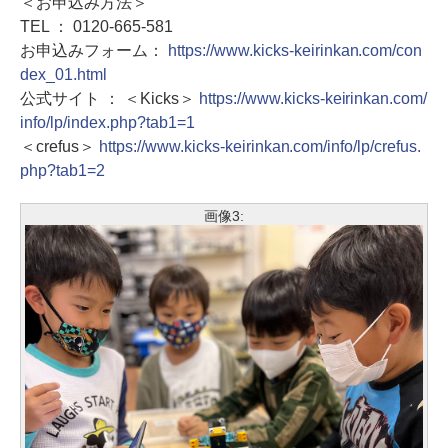
＜お申込み方法＞
TEL ： 0120-665-581
お申込みフォーム：
https://www.kicks-keirinkan.com/con
dex_01.html
公式サイト ： ＜Kicks＞
https://www.kicks-keirinkan.com/
info/lp/index.php?tab1=1
＜crefus＞
https://www.kicks-keirinkan.com/info/lp/crefus.
php?tab1=2
画像3: