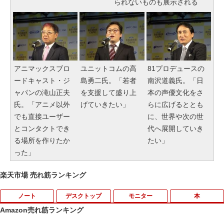
られないものも展示される
アニマックスブロ
ユニットコムの高
81プロデュースの
ードキャスト・ジ
島勇二氏。「若者
南沢道義氏。「日
ャパンの滝山正夫
を支援して盛り上
本の声優文化をさ
氏。「アニメ以外
げていきたい」
らに広げるととも
でも直接ユーザー
に、世界や次の世
とコンタクトでき
代へ展開していき
る場所を作りたか
たい」
った」
楽天市場 売れ筋ランキング
ノート
デスクトップ
モニター
本
Amazon売れ筋ランキング