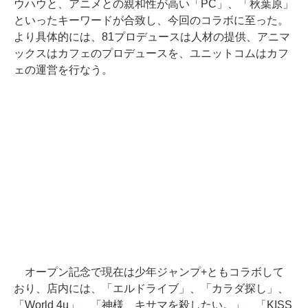
ウハウと、アニメとの親和性が高い「PC」、「秋葉原」
といったキーワードが合致し、今回のコラボに至った。
より具体的には、81プロデュースは人材の提供、アニマ
ックスはカフェのプロデュースを、ユニットコムはカフ
ェの運営を行なう。
オープン記念で現在は少年ジャンプ+ともコラボして
おり、店内には、「エルドライブ」、「カラダ探し」、
「World 4u」、「神様、キサマを殺したい。」、「KISS