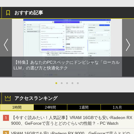
おすすめ記事
【特集】あなたのPCスペックにドンピシャな「ローカル
LLM」の選び方と快適化テク
●
●
●
●
●
アクセスランキング
1時間
24時間
1週間
1カ月
【今すぐ読みたい！人気記事】VRAM 16GBでも安いRadeon RX
9000、GeForceで言うとどのぐらいの性能？ - PC Watch
VRAM 16GBでも安いRadeon RX 9000、GeForceで言うとどの