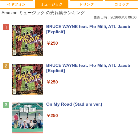
イヤフォン
ミュージック
ドリンク
コミック
【ポイント10倍 期間限定】dynabook K
【超特価】厳選大手メーカー 液晶モニタ
【9月上旬発送予定】 ハンターハンター
1
1
1
Amazon ミュージック の売れ筋ランキング
70 第11世代 intel N4500 10.1型 高精細 I
ー シークレット 22-23型ワイド フルHD
全巻 HUNTER×HUNTER 1巻-39巻 セッ
PSノングレア 無音ファンレス Wi-Fi 6 W
（1920x1080） HDMI指定可 ノングレア
ト 最新 冨樫 義博 集英社 ジャンプコミッ
更新日時：2026/08/08 06:06
EBカメラ 初期設定済み すぐ使える Win
EIZO IIYAMA 三菱 富士通 NEC IO-DATA
クス 漫画 マンガ まんが 全巻セット 【送
Anker Soundcore P40i オフホワイト
BRUCE WAYNE feat. Flo Milli, ATL Jacob
dows 11 頑丈設計 2in1 タブレットPC
Dell HP PHILIPS等 液晶ディスプレイ
料無料】【新品】
[Explicit]
(タッチペン非付属)【整備済み中古品】
【中古】
￥7,990
￥19,096
￥250
￥16,700
￥4,480
【3千円以上送料無料】日本の歴史 小学
2
Anker Soundcore P31i ブラック
BRUCE WAYNE feat. Flo Milli, ATL Jacob
【マラソン限定30%OFF】中古 店長おま
【エントリーで最大全額ポイント還元｜
館版学習まんが 20巻セット／山川出版社
2
2
[Explicit]
かせパソコン Core i5 第10世代 メモリ8
8/11まで】 ASUS｜エイスース PCモニ
￥5,990
GB 16GB SSD240GB 15インチ Window
ター Eye Care ブラック VP227HF [21.4
￥19,360
￥250
s11 WPS Office 1年保証 ノートパソコン
5型 /フルHD(1920×1080) /ワイド /100H
【CA】 中古ノートパソコン WIN11 中古
z]
ノートPC notePC windows11 中古PC
ノートパソコン中古 ノート ウィンドウズ
￥10,980
キングダム 80 （ヤングジャンプコミッ
3
11
Anker Soundcore Liberty 5 ミッドナイトブ
On My Road (Stadium ver.)
クス） [ 原 泰久 ]
ラック
￥32,800
￥250
￥770
￥14,990
液晶モニター Dell Pro 22モニター E222
3
5HM 21.5型 フルHD リフレッシュレート
100Hz VESA 対応 HDMI DisplayPort VG
MS Office 2024 H&B 搭載｜14型 WEB
A モニター 液晶 液晶モニター 液晶ディ
3