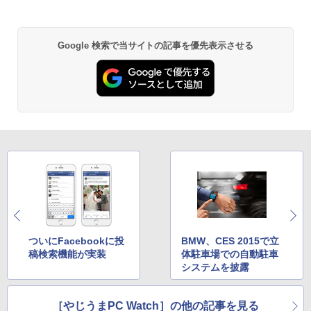
￥33,800
by Amazon 天然水 ラベルレス 500ml ×24本
異世界居酒屋「のぶ」(22) (角川コミックス・
富士山の天然水 バナジウム含有 水 ミネラル
エース)
ウォーター ペットボトル 静岡県産 500ミリリ
Google 検索で当サイトの記事を優先表示させる
ットル (Smart Basic)
￥832
￥1,380
ONE PIECE モノクロ版 115 (ジャンプコミッ
クスDIGITAL)
by Amazon 天然水ラベルレス 2L×9本
￥594
￥1,117
HUNTER×HUNTER モノクロ版 39 (ジャンプ
コミックスDIGITAL)
by Amazon 炭酸水 ラベルレス 500ml ×24本
強炭酸水 ペットボトル 500ミリリットル (Sm
art Basic)
￥572
ついにFacebookに投
BMW、CES 2015で立
￥1,625
稿検索機能が実装
体駐車場での自動駐車
システムを披露
スーパーの裏でヤニ吸うふたり 9巻 (デジタル
版ビッグガンガンコミックス)
コカ・コーラ やかんの麦茶 from 爽健美茶 ラ
ベルレス 650mlPET×24本
［やじうまPC Watch］の他の記事を見る