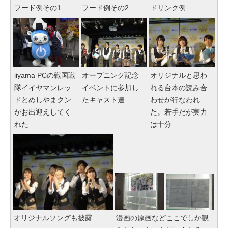
フード例その1
フード例その2
ドリンク例
iiyama PCの戦国戦
オープニング記念
オリジナルと思わ
隊イイヤマンレッ
イベントに参加し
れる台本の読み合
ドとめしやまクン
たキャスト達
わせが行なわれ
がお出迎えしてく
た。若手だが実力
れた
は十分
オリジナルソングも披露
漫画の原画などここでしか観