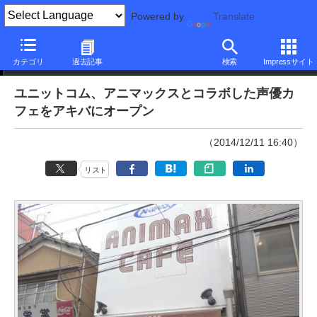
Powered by
Translate
やじうまPC Watch
カテゴリ
過去記事
検索
Impressサイト
ユニットコム、アニマックスとコラボした声優カ
フェをアキバにオープン
（2014/12/11 16:40）
リスト