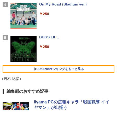
カメラ 指紋認証 搭載モデル｜中古 ノー
スプレイ デル 21.5インチ パソコンモニ
【2026年アップグレード版】AOKIMI ワイヤ
On My Road (Stadium ver.)
かみさまキツネとサラリーマン 4 絵本
4
トパソコン Windows11 Office 付き｜D
ター 新品
レスイヤホン bluetooth イヤホン V12 小型
付き特装版 [ ヤシン ]
ell Latitude 5400｜Core i5 第8世代 以
軽量 ブルートゥースHi-Fi 最大36時間再生 ぶ
￥250
降 1.60GHz 4コア 8スレッド メモリ 8G
るーとゅーす コードレス ENCノイズキャン
￥12,100
￥2,970
B SSD 256GB｜中古パソコン 中古ノー
セリング 自動ペアリング Type-C充電 マイク
トパソコン 中古PC ノートPC
付き 防水 タッチ式音量調整 スポーツ/通勤/通
学/WEB会議(ホワイト)
￥29,800
マウスコンピューター 15．6型 IPS方式
BUGS LIFE
4
￥1,964
フルHD モバイルモニター iiyama ブラッ
改訂第11版 救急救命士標準テキスト [ 救
5
ク P1671HSC-B1J [P1671HSCB1J]【R
急救命士標準テキスト編集委員会 ]
￥250
NH】
DELL Latitude 5590 (Win11x64) 中古 C
Xiaomi シャオミ REDMI Buds 8 Lite ワイヤ
4
￥20,900
ore i7-1.9GHz(8650U)/メモリ16GB/SSD
レスイヤホン Bluetooth 5.4 ノイズキャンセ
￥15,000
512GB/フルHD15.6インチ/MX130 [B:良
リング ANC 36時間再生
品] 2018年頃購入
Amazonランキングをもっと見る
￥3,480
￥33,000
（若杉 紀彦）
【縦画面対応/スピーカー内蔵】 Dell Pro
5
24 液晶モニター E2425HSM 23.8型 フル
HD IPS リフレッシュレート 100Hz VES
【Amazon.co.jp限定】 い・ろ・は・す 2L P
薬屋のひとりごと 17巻 (デジタル版ビッグガ
編集部のおすすめ記事
A 対応 スピーカー HDMI DisplayPort V
ET ラベルレス ×8本
ンガンコミックス)
15.6型 ノートパソコン フルHD Lenovo
GA モニター 液晶 液晶モニター 液晶ディ
5
ThinkPad L590 Core i5 8265U m.2SSD
スプレイ デル 23.8インチ パソコンモニ
iiyama PCの広報キャラ「戦国戦隊 イイ
￥1,112
￥770
256G メモリ8G Wi-Fi USBType-C Web
ター ピボット 新品
ヤマン」が出揃う
カメラ Windows11【中古】
￥16,398