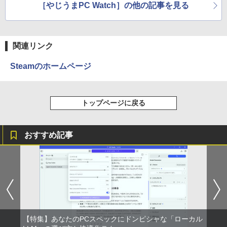
［やじうまPC Watch］の他の記事を見る
On My Road (Stadium ver.)
HUNTER×HUNTER モノクロ版 39 (ジャンプ
コミックスDIGITAL)
by Amazon 炭酸水 ラベルレス 500ml ×24本
強炭酸水 ペットボトル 500ミリリットル (Sm
￥250
art Basic)
￥572
関連リンク
￥1,625
Steamのホームページ
BUGS LIFE
スーパーの裏でヤニ吸うふたり 9巻 (デジタル
版ビッグガンガンコミックス)
【Amazon.co.jp限定】 伊藤園 磨かれて、澄
みきった日本の水 2L 8本 ラベルレス [ ケース
￥250
] [ 水 ] [ ペットボトル ] [ 箱買い ] [ ストック
￥810
トップページに戻る
] [ 水分補給 ]
￥998
おすすめ記事
【特集】あなたのPCスペックにドンピシャな「ローカル