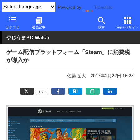
Powered by
Translate
PC Watch
市場
動向
その他
カテゴリ
過去記事
検索
Impressサイト
やじうまPC Watch
ゲーム配信プラットフォーム「Steam」に消費税
が導入か
佐藤 岳大
2017年2月22日 16:28
リスト