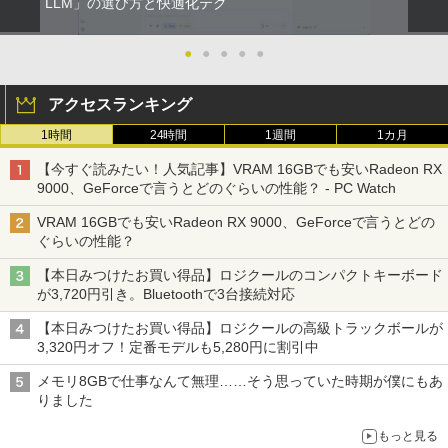
LLM」の選び方と快適化テク
●
●
●
●
●
アクセスランキング
1時間
24時間
1週間
1カ月
【今すぐ読みたい！人気記事】VRAM 16GBでも安いRadeon RX
9000、GeForceで言うとどのぐらいの性能？ - PC Watch
VRAM 16GBでも安いRadeon RX 9000、GeForceで言うとどの
ぐらいの性能？
【本日みつけたお買い得品】ロジクールのコンパクトキーボード
が3,720円引き。Bluetoothで3台接続対応
【本日みつけたお買い得品】ロジクールの高級トラックボールが
3,320円オフ！定番モデルも5,280円に割引中
メモリ8GBで仕事なんて無理……そう思っていた時期が僕にもあ
りました
もっと見る