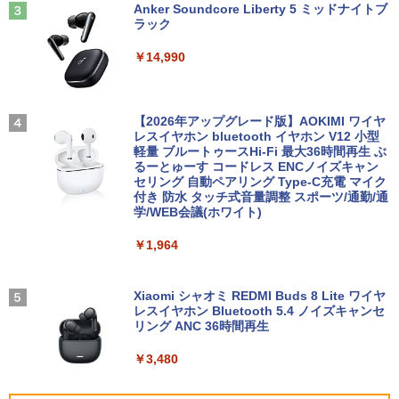
り高性能
Anker Soundcore Liberty 5 ミッドナイトブ
【漫画全巻セット】【中古】NARUTO
3
ラック
￥20,990
Yoothi 互換品 液晶 15.6インチ N156BG
（ナルト） ＜1〜72巻完結＞ 岸本斉史
3
￥61,999
A-EB3 NT156WHM-N30 NT156WHM-N3
￥14,990
4 NT156WHM-N35 NT156WHM-N40 NT
￥20,750
156WHM-N44 BOE076E 対応 45% NTS
C 60Hz 1920x1080 FullHD IPS LED LC
【期間限定P15倍+最大10%OFFクーポ
3
D 液晶ディスプレイ 修理交換用液晶パネ
ン】 【3年保証】東芝 TOSHIBA DYNAB
HP ProOne 600 G6 AIO 21.5インチ 第1
3
ル
OOK DYNABOOK B65/DN SSD256GB
0世代 Core i5 メモリ16GB Nvme M.2 S
【2026年アップグレード版】AOKIMI ワイヤ
【いたわりセット付き】1年をおいしくす
4
メモリ8GB Core i5 Windows 11 Pro 中
SD 512GB Office付き Webカメラ WiFi
レスイヤホン bluetooth イヤホン V12 小型
こやかに過ごす養生手帳2027 （インプレ
古 アウトレット 返品 送料無料 中古ノー
Type-C Windows11 一体型 中古パソコ
軽量 ブルートゥースHi-Fi 最大36時間再生 ぶ
￥10,000
ス手帳2027） [ 久保奈穂実 ]
トパソコン 中古パソコン ノートパソコン
ン
るーとゅーす コードレス ENCノイズキャン
ノート ノートPC OFFICE付き
セリング 自動ペアリング Type-C充電 マイク
￥3,080
付き 防水 タッチ式音量調整 スポーツ/通勤/通
￥48,800
学/WEB会議(ホワイト)
￥27,500
【1,000円クーポン＋ポイント最大31.5%
4
還元！】PCモニター 液晶ディスプレイ 2
￥1,964
4インチ VA FHD 1080P フルHD 非光沢
【中古】HUNTER×HUNTER(ハンターハ
5
ディスプレイ（100Hz/VGA/HDMI1.4 ブ
Win11搭載 デスクトップパソコン一体型
4
ンター)/漫画全巻セット◆C≪1〜39巻
ルーライト軽減 フリッカーレス VESA対
超得2,000円OFF&P2倍｜レッツノート｜
デスクトップ新品 Office付き 24型フルH
4
（既刊）≫【即納】【コンビニ受取/郵便
応 Adaptive Sync対応 4000:1コントラ
Microsoft office 2019 H&B付き｜中古
D液晶一体型 デスクトップパソコン Core
Xiaomi シャオミ REDMI Buds 8 Lite ワイヤ
局受取対応】
スト チルト調節可 PCモニター KTC H24
ノートパソコン Windows11 office付｜
i7 3615MQ メモリ16GB SSD512GB US
レスイヤホン Bluetooth 5.4 ノイズキャンセ
V27
メモリ8GB SSD256GB｜Panasonic Le
B 3.0 無線搭載 初心者向け 初期設定済み
リング ANC 36時間再生
￥20,900
t's note｜中古ノートパソコン 軽量 薄型
テレワーク応援 在宅勤務
｜モバイルPC｜ノートパソコン B5サイ
￥10,143
￥3,480
ズ｜パソコン｜中古パソコン｜中古PC
￥52,999