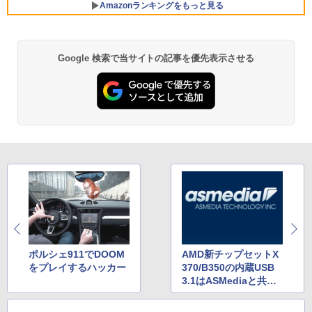
￥29,800
Amazonランキングをもっと見る
液晶ディスプレイ 23インチ ディスプレ
5
イ フィリップス 液晶モニター パソコン
【週末限定999円OFF！】 最新マイクロ
5
モニター ゲーミングモニター PCモニタ
ソフトオフィス2024付き microsoft offi
ー 23.8 1920×1080 HDMI D-Sub ブラッ
MS Office 2024 H&B 搭載｜中古ノート
ce付き 中古パソコン 中古 デスクトップ
5
Google 検索で当サイトの記事を優先表示させる
BRUCE WAYNE feat. Flo Milli, ATL Jacob
by Amazon 天然水 ラベルレス 500ml ×24本
薬屋のひとりごと 17巻 (デジタル版ビッグガ
ク スピーカー：なし 24E2N2100/11
パソコン Windows11 Office付｜Core i5
パソコン 最新オフィス 第10世代 国内メ
[Explicit]
富士山の天然水 バナジウム含有 水 ミネラル
ンガンコミックス)
第8世代 以降 SSD 512GB メモリ 8GB｜
ーカー 安心サポート 高品質 Windows11
ウォーター ペットボトル 静岡県産 500ミリリ
DELL Latitude 3500｜中古パソコン 中
Pro NEC Mate MKH29B-9 Core i7 16G
￥11,480
ットル (Smart Basic)
古 ノートパソコン 無線 15.6インチ HD
B 中古 パソコン デスクトップパソコン
￥250
￥770
テンキー WEBカメラ Bluetooth HDMI
タイプC｜Word Excel PowerPoint
￥1,380
￥84,000
￥33,800
BRUCE WAYNE feat. Flo Milli, ATL Jacob
異世界居酒屋「のぶ」(22) (角川コミックス・
[Explicit]
エース)
【Amazon.co.jp限定】 い・ろ・は・す 2L P
ET ラベルレス ×8本
￥250
￥832
￥1,112
On My Road (Stadium ver.)
ONE PIECE モノクロ版 115 (ジャンプコミッ
クスDIGITAL)
by Amazon 天然水ラベルレス 2L×9本
ポルシェ911でDOOM
AMD新チップセットX
￥250
をプレイするハッカー
370/B350の内蔵USB
￥594
￥1,117
3.1はASMediaと共同
開発か