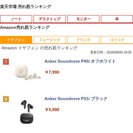
楽天市場 売れ筋ランキング
ノート
デスクトップ
モニター
本
Amazon売れ筋ランキング
イヤフォン
ミュージック
ドリンク
コミック
【★最大100%ポイント】【新生活応援・
中古パソコン | Dell | OptiPlex 3070 SFF
引き出し付きモニター台(NM01 ミドルブ
MAZZEL 1st photobook with ZEAL [
1
1
1
1
Amazon イヤフォン の売れ筋ランキング
2026】【Office 2019 H&B】富士通 MU
| Windows11 | デスクトップ | 一年保証 |
ラウン) 【玄関先迄納品】 ニトリ
MAZZEL ]
937/Celeron 3865U/メモリ:4GB/8GB/S
第9世代 | Core i5 9500 3.0(〜最大4.4)G
更新日時：2026/08/08 18:06
SD:128GB/256GB/512GB/1TB/13.3型/
Hz | MEM:8GB | SSD:512GB(新品) | DV
￥2,990
￥4,950
Anker Soundcore P40i オフホワイト
フルHD/wifi/HDMI/USB3.0/中古 ノート
Dマルチ | 無線LAN:なし | Win11Pro64Bi
パソコン/モバイルPC/Windows11
t | VGA追加モデル
￥7,990
￥9,999
￥34,980
【超特価】厳選大手メーカー 液晶モニタ
信じていた仲間達にダンジョン奥地で殺
2
2
ー シークレット 22-23型ワイド フルHD
されかけたがギフト『無限ガチャ』でレ
（1920x1080） HDMI指定可 ノングレア
ベル9999の仲間達を手に入れて元パーテ
Anker Soundcore P31i ブラック
EIZO IIYAMA 三菱 富士通 NEC IO-DATA
ィーメンバーと世界に復讐＆『ざま
LTE対応 中古美品 / タッチ 10.5インチ M
【エントリーでポイント100％還元チャ
2
2
Dell HP PHILIPS等 液晶ディスプレイ
ぁ！』します！【電子書籍】
icrosoft Surface GO2 Model.1927 フル
ンス】GMKtec G10 ミニPC【AMD Ryz
￥5,990
【中古】
HD対応WUXGA/ 第8世代CoreM3-8100
en 5 3500U DDR4 16GB 512GB/256GB/
Y/ 8GB/ 爆速NVMe 128GB-SSD/ カメラ/
1T SSD】4C/8T 3.7GHz 64GB 16T拡張
￥792
Wi-Fi6/ Office付きWindows11/ Win11
Windows11 Pro 8K/4K 3画面出力 LAN *
￥4,480
中古ノートパソコン 中古パソコン 中古P
2 WiFi5 Bluetooth5.0 Nucbox みにpc
C タブレット 税込送料無料 即日発送
Ryzen 5 N95/N97/N100/4300U/N150よ