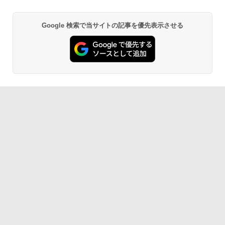
腫瘍科認定医認定委員会/監修
Anker Soundcore P40i オフホワイト
BRUCE WAYNE feat. Flo Milli, ATL Jacob
【Amazon.co.jp限定】 い・ろ・は・す 2L P
薬屋のひとりごと 17巻 (デジタル版ビッグガ
￥19,800
Google 検索で当サイトの記事を優先表示させる
[Explicit]
ET ラベルレス ×8本
ンガンコミックス)
￥7,990
￥250
￥1,112
￥770
世界の新富裕層はなぜ「オルカン・S＆P
2
500」を買わないのか 20代で純資産4億
円をつくった超レバレッジ投資の極意 [
Anker Soundcore P31i ブラック
BRUCE WAYNE feat. Flo Milli, ATL Jacob
by Amazon 天然水 ラベルレス 500ml ×24本
異世界居酒屋「のぶ」(22) (角川コミックス・
宮脇 さき ]
[Explicit]
富士山の天然水 バナジウム含有 水 ミネラル
エース)
ウォーター ペットボトル 静岡県産 500ミリリ
￥5,990
￥1,980
ットル (Smart Basic)
￥250
￥832
￥1,380
コレクション・台湾のモダニズム（第6
3
Anker Soundcore Liberty 5 ミッドナイトブ
On My Road (Stadium ver.)
ONE PIECE モノクロ版 115 (ジャンプコミッ
巻） 衛生と病院 [ 鈴木哲造 ]
ラック
クスDIGITAL)
by Amazon 天然水ラベルレス 2L×9本
￥250
￥19,800
￥14,990
￥594
￥1,117
【2026年アップグレード版】AOKIMI ワイヤ
On My Road (Stadium ver.)
HUNTER×HUNTER モノクロ版 39 (ジャンプ
和山やま作品4冊セット 小冊子＆アクリ
4
レスイヤホン bluetooth イヤホン V12 小型
コミックスDIGITAL)
by Amazon 炭酸水 ラベルレス 500ml ×24本
ルスタンド付き特装版 （ビームコミック
軽量 ブルートゥースHi-Fi 最大36時間再生 ぶ
強炭酸水 ペットボトル 500ミリリットル (Sm