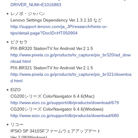
DRIVER_NUM=E1016883
レノボ・ジャパン
Lenovo Settings Dependency Ver.1.3.1.10 など
http://support.lenovo.com/ja_JP/research/hints-or-
tips/detail.page?DocID=HT050904
ピクセラ
PIX-BR320 StationTV for Android Ver.2.1.5
http://www.pixela.co.jp/products/tv_capture/pix_br320/ad_dow
nload.html
PIX-BR321 StationTV for Android Ver.2.1.5
http://www.pixela.co.jp/products/tv_capture/pix_br321/downloa
d.html
EIZO
CG200シリーズ ColorNavigator 6.4.6(Mac)
http://www.eizo.co.jp/support/db/products/download/679
CG200シリーズ ColorNavigator 6.4.6(Windows)
http://www.eizo.co.jp/support/db/products/download/680
リコー
IPSiO SP 3410SFファームウェアアップデート
Ver.2.08(Windows)