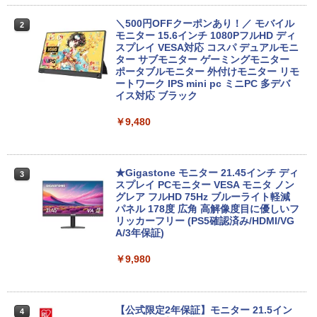
＼500円OFFクーポンあり！／ モバイル
2
良品 15.6インチ HP Notebook 250G7 W
【エントリーでポイント100％還元チャ
モニター 15.6インチ 1080PフルHD ディ
2
2
indows11 超高性能 第10世代Core i5-10
ンス】GMKtec G10 ミニPC【AMD Ryz
スプレイ VESA対応 コスパ デュアルモニ
35G1 8GB 爆速NVMe式256GB-SSD カ
en 5 3500U DDR4 16GB 512GB/256GB/
ター サブモニター ゲーミングモニター
メラ 無線 Office付き Win11【中古ノー
1T SSD】4C/8T 3.7GHz 64GB 16T拡張
ポータブルモニター 外付けモニター リモ
トパソコン 中古パソコン 中古PC】送料
Windows11 Pro 8K/4K 3画面出力 LAN *
ートワーク IPS mini pc ミニPC 多デバ
無料 あす楽対応 即日発送（Windows10
2 WiFi5 Bluetooth5.0 Nucbox みにpc
イス対応 ブラック
も対応可能 Win10）
Ryzen 5 N95/N97/N100/4300U/N150よ
り高性能
￥9,480
￥29,689
￥61,999
★Gigastone モニター 21.45インチ ディ
3
良品 15.6インチ HP Notebook 250G7 W
スプレイ PCモニター VESA モニタ ノン
3
indows11 超高性能 第10世代Core i5-10
MINISFORUM｜ミニスフォーラム 超小
グレア フルHD 75Hz ブルーライト軽減
3
35G1 8GB 爆速NVMe式256GB-SSD カ
型 デスクトップパソコン LN150W(Wind
パネル 178度 広角 高解像度目に優しいフ
メラ 無線 Office付き Win11【中古ノー
ows 11 Pro/Intel Processor N150/メモ
リッカーフリー (PS5確認済み/HDMI/VG
トパソコン 中古パソコン 中古PC】送料
リ 8GB/SSD 256GB/VESA) ミニPC LN1
A/3年保証)
無料 あす楽対応 即日発送（Windows10
50W-8/256-W11Pro(N150)
も対応可能 Win10）
￥9,980
￥49,800
￥29,689
【公式限定2年保証】モニター 21.5イン
4