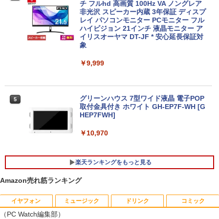
FUJITSU/富士通 ESPRIMO G6012/MX
チ フルhd 高画質 100Hz VA ノングレア
4
レビュー投稿 5年保証｜MS Office 2024
【第12世代 Intel Core i5-12500T/16GB
非光沢 スピーカー内蔵 3年保証 ディスプ
4
H&B 搭載｜中古ノートパソコン Windo
(DDR4)/M.2 SSD256GB/無線LAN/Win11
レイ パソコンモニター PCモニター フル
ws11 Office付｜テンキー DVD 搭載｜C
Pro-64bit】中古/送料無料 ※沖縄、離島
ハイビジョン 21インチ 液晶モニター ア
ore i5 第7世代 メモリ 8GB SSD 256GB
を除く
イリスオーヤマ DT-JF * 安心延長保証対
｜店長厳選 Lenovo ThinkPad 15.6型 Bl
象
uetooth Wi-Fi 無線｜中古 パソコン 中古
￥55,000
PC Word Excel
￥9,999
￥29,800
【全品最大2500円OFFクーポン】【新品
5
マウス＋新品キーボード付】Core i7 第8
グリーンハウス 7型ワイド液晶 電子POP
5
世代 Dell OptiPlex 3060/3070 SFF 22イ
取付金具付き ホワイト GH-EP7F-WH [G
＼11日まで限定価格／ノートパソコン 新
ンチ液晶セッ Office付き Windows11 メ
HEP7FWH]
5
品 福袋 6点セット Intel Pentium GOLD
モリ8GB/16GB/32GB SSD256GB/512G
6500Y メモリ8GB SSD256GB Windows
B/ 1TB DisplayPort 2画面同時出力 WIFI
￥10,970
11 WPS Office付き 初期設定済み 14イン
子機付 USB3.0中古デスクトップパソコ
チ フルHD ノートPC 初心者 学生 在宅ワ
ン
ーク テンキー Wi-Fi Bluetooth HDMI 軽
楽天ランキングをもっと見る
量 持ち運び 安い
￥54,999
Amazon売れ筋ランキング
￥29,999
イヤフォン
ミュージック
ドリンク
コミック
獣医腫瘍学テキスト 第2版[本/雑誌] / 日
1
（PC Watch編集部）
本獣医がん学会/著 日本獣医がん学会獣医