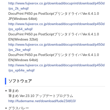
http://www.fujixerox.co.jp/download/docuprint/download/p450d
/ps_2k_whql/
DocuPrint P450 ps PostScriptプリンタドライバ Ver.6.4.1.0
JP(Windows 64bit)
http://www.fujixerox.co.jp/download/docuprint/download/p450d
/ps_xp64_whql/
DocuPrint P450 ps PostScriptプリンタドライバ Ver.6.4.1.0
EN(Windows 32bit)
http://www.fujixerox.co.jp/download/docuprint/download/p450d
/ps_2ke_whql/
DocuPrint P450 ps PostScriptプリンタドライバ Ver.6.4.1.0
EN(Windows 64bit)
http://www.fujixerox.co.jp/download/docuprint/download/p450d
/ps_xp64e_whql/
ソフトウェア
筆まめ
筆まめ Ver.23.10 アップデートプログラム
http://fudemame.net/download/fude23/dl10/
グラスバレー