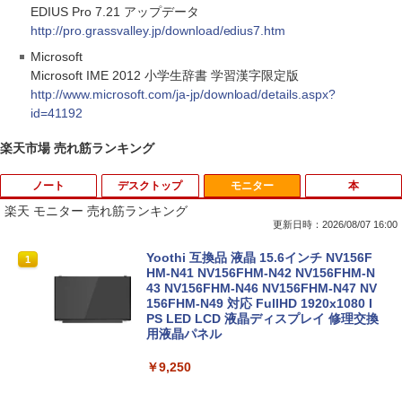
EDIUS Pro 7.21 アップデータ
http://pro.grassvalley.jp/download/edius7.htm
Microsoft
Microsoft IME 2012 小学生辞書 学習漢字限定版
http://www.microsoft.com/ja-jp/download/details.aspx?
id=41192
楽天市場 売れ筋ランキング
ノート
デスクトップ
モニター
本
楽天 モニター 売れ筋ランキング
更新日時：2026/08/07 16:00
ノートパソコン 極軽量約965g 富士通 LI
超得10％OFF｜買い替えならこれ!! Micr
Yoothi 互換品 液晶 15.6インチ NV156F
1
1
1
FEBOOK U748 14インチ 高性能第7世代
osoft office付き デスクトップパソコン
HM-N41 NV156FHM-N42 NV156FHM-N
Core i5-7300U カメラ内蔵 メモリ最大16
中古デスクトップ 第8世代 メモリ8GB S
43 NV156FHM-N46 NV156FHM-N47 NV
GB SSD1TB 薄い軽い FHD液晶 type-C
SD256GB HDD500GB Windows11 セッ
156FHM-N49 対応 FullHD 1920x1080 I
WIFI Bluetooth Office付き 5GWIFI Blu
ト購入可能 単品 NEC デスクトップ PC
PS LED LCD 液晶ディスプレイ 修理交換
etooth最新MicrosoftOffice2024可 Win
パソコン 中古 おすすめ デスクトップパ
用液晶パネル
dows11 中古ノートパソコン
ソコン マイクロソフトオフィス 2019 PC
￥9,250
￥16,500
￥29,800