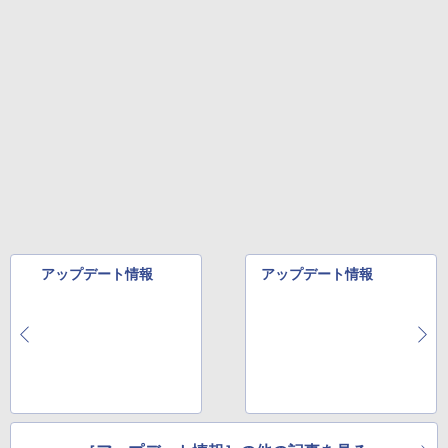
￥250
ス） [ 和山 やま ]
るーとゅーす コードレス ENCノイズキャン
art Basic)
￥572
セリング 自動ペアリング Type-C充電 マイク
￥11,000
付き 防水 タッチ式音量調整 スポーツ/通勤/通
￥1,625
学/WEB会議(ホワイト)
BUGS LIFE
スーパーの裏でヤニ吸うふたり 9巻 (デジタル
￥1,964
版ビッグガンガンコミックス)
コカ・コーラ やかんの麦茶 from 爽健美茶 ラ
施設基準パーフェクトブック 2026年度
5
ベルレス 650mlPET×24本
￥250
版 [ 一般社団法人日本施設基準管理士協
￥810
会 ]
Xiaomi シャオミ REDMI Buds 8 Lite ワイヤ
￥2,009
レスイヤホン Bluetooth 5.4 ノイズキャンセ
￥22,000
リング ANC 36時間再生
￥2,980
アップデート情報
アップデート情報