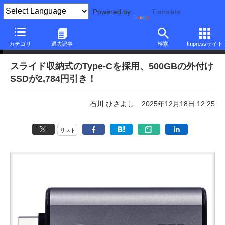
Powered by
Translate
本日みつけたお買い得品
カテゴリ
過去記事
検索
Impressサイト
スライド収納式のType-Cを採用、500GBの外付け
SSDが2,784円引き！
石川 ひさよし
2025年12月18日 12:25
リスト