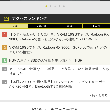
●
●
●
●
●
アクセスランキング
1時間
24時間
1週間
1カ月
【今すぐ読みたい！人気記事】VRAM 16GBでも安いRadeon RX
9000、GeForceで言うとどのぐらいの性能？ - PC Watch
VRAM 16GBでも安いRadeon RX 9000、GeForceで言うとどの
ぐらいの性能？
HBMの速さとSSDの大容量を兼ね備えた「HBF」
メモリ8GBで仕事なんて無理……そう思っていた時期が僕にもあ
りました
【本日みつけたお買い得品】ロジクールのコンパクトキーボード
が3,720円引き。Bluetoothで3台接続対応
もっと見る
PC Watch をフォローする