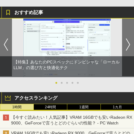
おすすめ記事
【特集】あなたのPCスペックにドンピシャな「ローカル
LLM」の選び方と快適化テク
●
●
●
●
●
アクセスランキング
1時間
24時間
1週間
1カ月
【今すぐ読みたい！人気記事】VRAM 16GBでも安いRadeon RX
9000、GeForceで言うとどのぐらいの性能？ - PC Watch
VRAM 16GBでも安いRadeon RX 9000、GeForceで言うとどの