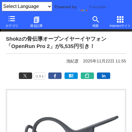
Powered by
Translate
本日みつけたお買い得品
カテゴリ
過去記事
検索
Impressサイト
Shokzの骨伝導オープンイヤーイヤフォン
「OpenRun Pro 2」が5,535円引き！
池紀彦
2025年11月22日 11:55
リスト