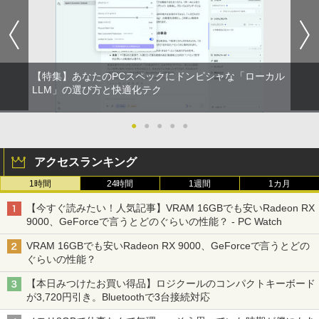
4
付き 防水 タッチ式音量調整 スポーツ/通勤/通
￥1,625
ン】 【3年保証】HP PRODESK 400 G5
学/WEB会議(ホワイト)
DM [新品SSD] SSD256GB メモリ8GB C
からだの厚みを薄くする [ 土屋元明 ]
ore i5 Windows 11 Pro 中古 アウトレッ
【楽天1位！保護レザーケース付き】【タ
BUGS LIFE
スーパーの裏でヤニ吸うふたり 9巻 (デジタル
5
4
￥1,964
ト 返品 送料無料 中古デスクトップパソ
ッチ選択】 モバイルモニター 15.6インチ
版ビッグガンガンコミックス)
コカ・コーラ やかんの麦茶 from 爽健美茶 ラ
コン 中古パソコン デスクトップパソコン
ノングレア 非光沢 1080PフルHD コスパ
￥1,540
ベルレス 650mlPET×24本
￥250
デスクトップ PC ミニPC OFFICE付き
高画質 デュアルモニター サブモニター
￥810
【特集】あなたのPCスペックにドンピシャな「ローカル
ポータブルモニター ゲーミングモニター
Xiaomi シャオミ REDMI Buds 8 Lite ワイヤ
￥2,009
LLM」の選び方と快適化テク
リモートワーク IPS Tpye-C/mini HDMI
レスイヤホン Bluetooth 5.4 ノイズキャンセ
￥37,400
pc ミニPC iPhone対応
リング ANC 36時間再生
●
●
●
●
●
￥9,999
￥3,480
新品 VETESA 一体型デスクトップパソコ
5
アクセスランキング
ン 24型フルHD液晶 Windows11 Office
付き 第3世代 Core i7 メモリ16GB SSD5
1時間
24時間
1週間
1カ月
12GB USB3.0 初期設定済み キーボー
HP P224 LED液晶モニター 21.5インチワ
5
ド・マウス付属
イド 薄型 液晶ディスプレイ 1920×1080
【今すぐ読みたい！人気記事】VRAM 16GBでも安いRadeon RX
（フルHD）白色LEDバックライト IPSパ
9000、GeForceで言うとどのぐらいの性能？ - PC Watch
ネル 非光沢 ノングレア ディスプレイポ
￥59,800
ート HDMI VGA PS4 switch 対応 スイッ
VRAM 16GBでも安いRadeon RX 9000、GeForceで言うとどの
チ VESA準拠【中古】
ぐらいの性能？
￥5,600
【本日みつけたお買い得品】ロジクールのコンパクトキーボード
が3,720円引き。Bluetoothで3台接続対応