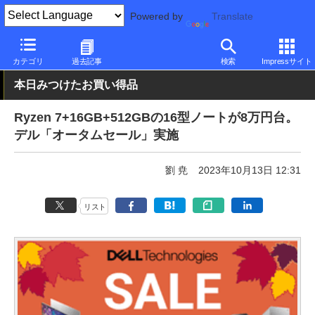
Powered by
Translate
PC Watch
パソコン/タブレット/スマートフォン
ノートパソコン
カテゴリ
過去記事
検索
Impressサイト
本日みつけたお買い得品
Ryzen 7+16GB+512GBの16型ノートが8万円台。
デル「オータムセール」実施
劉 尭
2023年10月13日 12:31
リスト