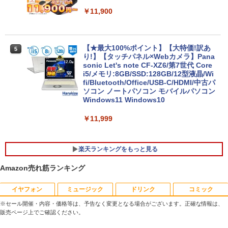
￥11,900
【★最大100%ポイント】【大特価!訳あ
5
り!】【タッチパネル×Webカメラ】Pana
sonic Let's note CF-XZ6/第7世代 Core
i5/メモリ:8GB/SSD:128GB/12型液晶/Wi
fi/Bluetooth/Office/USB-C/HDMI/中古パ
ソコン ノートパソコン モバイルパソコン
Windows11 Windows10
￥11,999
楽天ランキングをもっと見る
Amazon売れ筋ランキング
イヤフォン
ミュージック
ドリンク
コミック
ポイント10倍 中古パソコン デスクトッ
アースドリームス 厳選おまかせモニター
はだしのゲン（全7巻セット） （中公文
1
1
1
プ Windows10【Windows 10 Pro 64Bit
21.5型〜27型ワイド 【HDMI対応 / FULL
庫コミック版） [ 中沢啓治 ]
※セール開催・内容・価格等は、予告なく変更となる場合がございます。正確な情報は、
搭載】富士通 ESPRIMO D583シリーズ等
HD解像度】 大手メーカー液晶 (Dell/HP/
販売ページ上でご確認ください。
Celeron G1840 2.8G/4G/250GB/DVD-R
NEC等) テレワーク デュアルモニター S
￥5,852
Anker Soundcore P40i オフホワイト
BRUCE WAYNE feat. Flo Milli, ATL Jacob
by Amazon 天然水 ラベルレス 500ml ×24本
薬屋のひとりごと 17巻 (デジタル版ビッグガ