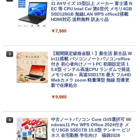
11 A4サイズ 15型以上 メーカー 富士通 N
EC 等 CPU Intel Cel 第6世代 メモリ4GB
SSD128GB 無線LAN WPS office2搭載
HDMI対応 送料無料 訳あり品
￥7,980
【期間限定破格金額！】新生活 新古品 W
3
in11搭載 パソコンノートパソコンoffice
付き 初心者向けノートPC 初期設定済 1
5.6型 インテル高速CPU ランダムで発送
メモリ4GB～ 高速SSD1TB 最大 フルHD
Webカメラ zoom 軽量薄型 無線 型番更
新で在庫処分
￥9,980
中古ノートパソコン Core i3/i5選択可 Wi
4
ndows11 Pro WPS Office 2024付き メ
モリ8GB SSD1TB 15.6型 テンキー ビジ
ネス 在宅勤務 学生向け 福袋2026