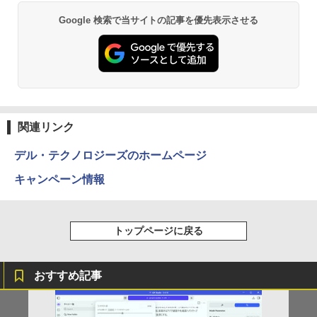
OM
witch PS4 PS5対応 【整備済み中古品】
[Explicit]
富士山の天然水 バナジウム含有 水 ミネラル
ンガンコミックス)
Google 検索で当サイトの記事を優先表示させる
ウォーター ペットボトル 静岡県産 500ミリリ
￥7,990
￥9,980
￥6,470
ットル (Smart Basic)
￥250
￥770
【中古】ギリシャ語辞典/大学書林/古川晴
2
￥1,380
風（単行本）
【中古】【箱付】 APPLE Mac mini A13
【お買い物マラソン限定価格】モニター
2
2
Anker Soundcore P31i ブラック
BRUCE WAYNE feat. Flo Milli, ATL Jacob
異世界居酒屋「のぶ」(22) (角川コミックス・
47 (Late 2014) 【 macOS Monterey 12.
21.5インチ 100Hz FHD VAパネル スピー
￥25,249
[Explicit]
エース)
【Amazon.co.jp限定】 い・ろ・は・す 2L P
7.6 / i7(3GHz) / メモリ:16GB / HDD:1.1
カー搭載 ブルーライト軽減 ノングレアタ
ET ラベルレス ×8本
￥5,990
2TB 】 【 中古 ビジネスホン パソコン
イプ 壁掛け対応 省スペース 角度調整 高
￥250
￥832
業務用 電話機 本体】
視野角 178° Adaptive-Sync対応 MAXZ
関連リンク
￥1,112
EN MJM22CH03-F100 2608mr
￥24,200
ちいかわ なんか小さくてかわいいやつ
デル・テクノロジーズのホームページ
3
￥9,930
（4）なんか小さくてためになる豆本付き
Anker Soundcore Liberty 5 ミッドナイトブ
On My Road (Stadium ver.)
ONE PIECE モノクロ版 115 (ジャンプコミッ
特装版 （プレミアムKC） [ ナガノ ]
キャンペーン情報
ラック
クスDIGITAL)
by Amazon 天然水ラベルレス 2L×9本
￥250
￥2,420
HP ProDesk 400 G6 DM 【Core i5 1050
3
￥14,990
￥594
￥1,117
0T/メモリ16GB(DDR4)/SSD256GB(M.2
液晶モニター PCディスプレイ 23.8 24イ
3
NVMe)/Win11Pro-64bit】【中古/送料無
ンチ 144Hz 1ms IPS フルHD ノングレア
トップページに戻る
料】※沖縄・離島を除く
非光沢 ブルーライトカット HDMI VGA
スピーカー内蔵 ヘッドホン端子 VESA対
小学館の図鑑NEO／1〜10巻セット
4
応 テレワーク 在宅勤務 法人向け オフィ
【2026年アップグレード版】AOKIMI ワイヤ
On My Road (Stadium ver.)
HUNTER×HUNTER モノクロ版 39 (ジャンプ
￥32,980
おすすめ記事
ス TERRA 2441W
レスイヤホン bluetooth イヤホン V12 小型
コミックスDIGITAL)
by Amazon 炭酸水 ラベルレス 500ml ×24本
￥25,300
軽量 ブルートゥースHi-Fi 最大36時間再生 ぶ
強炭酸水 ペットボトル 500ミリリットル (Sm
￥250
るーとゅーす コードレス ENCノイズキャン
art Basic)
￥9,999
￥572
セリング 自動ペアリング Type-C充電 マイク
【期間限定P15倍+最大10%OFFクーポ